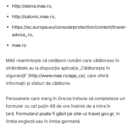
http://atena.mae.ro
,
http://salonic.mae.ro
,
https://ec.europa.eu/consularprotection/content/travel-
advice_ro
,
mae.ro
MAE reamintește că cetățenii români care călătoresc în
străinătate au la dispoziție aplicația „Călătorește în
siguranță” (
http://www.mae.ro/app_cs
)
, care oferă
informații şi sfaturi de călătorie.
Persoanele care merg în Grecia trebuie să completeze un
formular cu cel puțin 48 de ore înainte de a intra în
țară.
Formularul poate fi găsit pe site-ul travel.gov.gr
, în
limba engleză sau în limba germană.