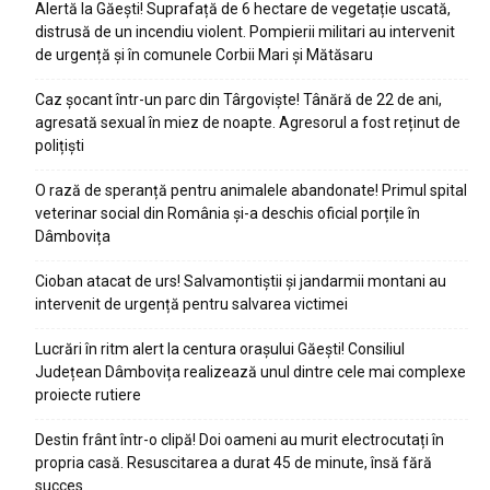
Alertă la Găești! Suprafață de 6 hectare de vegetație uscată,
distrusă de un incendiu violent. Pompierii militari au intervenit
de urgență și în comunele Corbii Mari și Mătăsaru
Caz șocant într-un parc din Târgoviște! Tânără de 22 de ani,
agresată sexual în miez de noapte. Agresorul a fost reținut de
polițiști
O rază de speranță pentru animalele abandonate! Primul spital
veterinar social din România și-a deschis oficial porțile în
Dâmbovița
Cioban atacat de urs! Salvamontiștii și jandarmii montani au
intervenit de urgență pentru salvarea victimei
Lucrări în ritm alert la centura orașului Găești! Consiliul
Județean Dâmbovița realizează unul dintre cele mai complexe
proiecte rutiere
Destin frânt într-o clipă! Doi oameni au murit electrocutați în
propria casă. Resuscitarea a durat 45 de minute, însă fără
succes