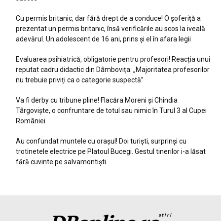
Cu permis britanic, dar fără drept de a conduce! O șoferiță a
prezentat un permis britanic, însă verificările au scos la iveală
adevărul. Un adolescent de 16 ani, prins și el în afara legii
Evaluarea psihiatrică, obligatorie pentru profesori! Reacția unui
reputat cadru didactic din Dâmbovița: „Majoritatea profesorilor
nu trebuie priviți ca o categorie suspectă”
Va fi derby cu tribune pline! Flacăra Moreni și Chindia
Târgoviște, o confruntare de totul sau nimic în Turul 3 al Cupei
României
Au confundat muntele cu orașul! Doi turiști, surprinși cu
trotinetele electrice pe Platoul Bucegi. Gestul tinerilor i-a lăsat
fără cuvinte pe salvamontiști
stiri