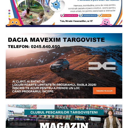
Ionuț Parghel