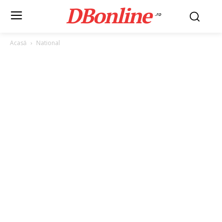
DBonline
.ro
Acasă
National