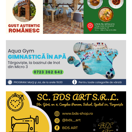
Ionuț Parghel
2
de 2