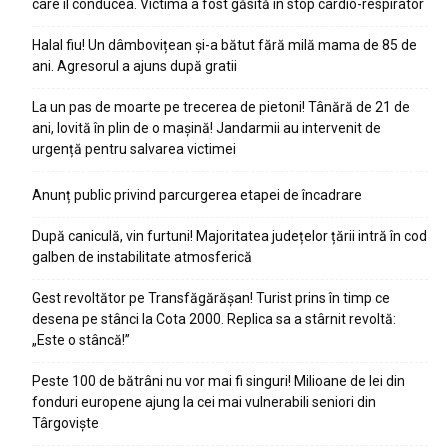
care îl conducea. Victima a fost găsită în stop cardio-respirator
Halal fiu! Un dâmbovițean și-a bătut fără milă mama de 85 de
ani. Agresorul a ajuns după gratii
La un pas de moarte pe trecerea de pietoni! Tânără de 21 de
ani, lovită în plin de o mașină! Jandarmii au intervenit de
urgență pentru salvarea victimei
Anunț public privind parcurgerea etapei de încadrare
După caniculă, vin furtuni! Majoritatea județelor țării intră în cod
galben de instabilitate atmosferică
Gest revoltător pe Transfăgărășan! Turist prins în timp ce
desena pe stânci la Cota 2000. Replica sa a stârnit revoltă:
„Este o stâncă!”
Peste 100 de bătrâni nu vor mai fi singuri! Milioane de lei din
fonduri europene ajung la cei mai vulnerabili seniori din
Târgoviște