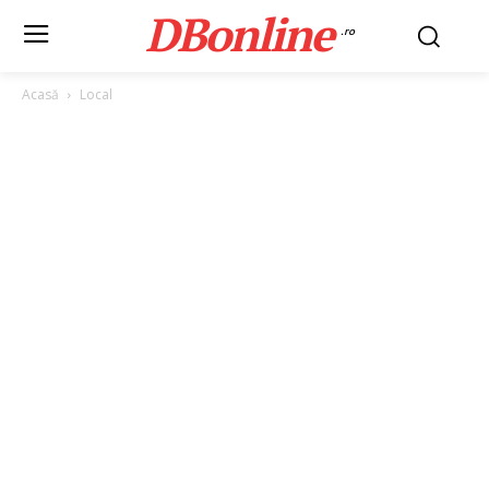
DBonline
.ro
Acasă
Local