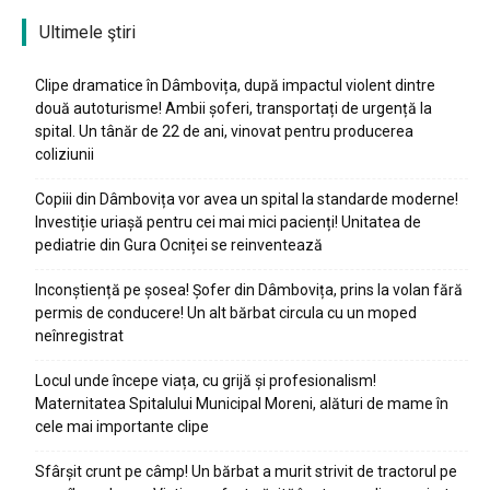
Ultimele ştiri
Clipe dramatice în Dâmbovița, după impactul violent dintre
două autoturisme! Ambii șoferi, transportați de urgență la
spital. Un tânăr de 22 de ani, vinovat pentru producerea
coliziunii
Copiii din Dâmbovița vor avea un spital la standarde moderne!
Investiție uriașă pentru cei mai mici pacienți! Unitatea de
pediatrie din Gura Ocniței se reinventează
Inconștiență pe șosea! Șofer din Dâmbovița, prins la volan fără
permis de conducere! Un alt bărbat circula cu un moped
neînregistrat
Locul unde începe viața, cu grijă și profesionalism!
Maternitatea Spitalului Municipal Moreni, alături de mame în
cele mai importante clipe
Sfârșit crunt pe câmp! Un bărbat a murit strivit de tractorul pe