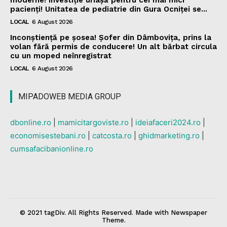
moderne! Investiție uriașă pentru cei mai mici
pacienți! Unitatea de pediatrie din Gura Ocniței se...
LOCAL
6 August 2026
Inconștiență pe șosea! Șofer din Dâmbovița, prins la
volan fără permis de conducere! Un alt bărbat circula
cu un moped neînregistrat
LOCAL
6 August 2026
MIPADOWEB MEDIA GROUP
dbonline.ro
|
mamicitargoviste.ro
|
ideiafaceri2024.ro
|
economisestebani.ro
|
catcosta.ro
|
ghidmarketing.ro
|
cumsafacibanionline.ro
© 2021 tagDiv. All Rights Reserved. Made with Newspaper
Theme.