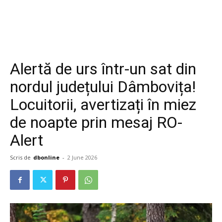
Alertă de urs într-un sat din
nordul județului Dâmbovița!
Locuitorii, avertizați în miez
de noapte prin mesaj RO-
Alert
Scris de
dbonline
-
2 June 2026