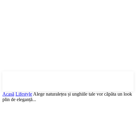
DBonline
.ro
Acasă
Lifestyle
Alege naturalețea și unghiile tale vor căpăta un look
plin de eleganță...