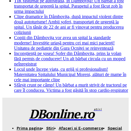
TIR răsturnat pe autostradă, în Dâmbovița! Un bărbat a fost
transportat de urgență la spital. Parapetul a fost făcut zob în
urma impactului
Clipe dramatice în Dâmbovița, după impactul violent dintre
două autoturisme! Ambii șoferi, transportați de urgență la
spital. Un tânăr de 22 de ani ar fi vinovat pentru producerea
coliziunii
Copiii din Dâmbovița vor avea un spital la standarde
moderne! Investiție uriașă pentru cei mai mici pacienți!
Unitatea de pediatrie din Gura Ocniței se reinventează
Inconștiență pe șosea! Șofer din Dâmbovița, prins la volan
fără permis de conducere! Un alt bărbat circula cu un moped
neînregistrat
Locul unde începe viața, cu grijă și profesionalism!
Maternitatea Spitalului Municipal Moreni, alături de mame în
cele mai importante clipe
Sfârșit crunt pe câmp! Un bărbat a murit strivit de tractorul pe
care îl conducea. Victima a fost găsită în stop cardio-respirator
DBonline.ro
stiri
Prima pagina
Stiri
Afaceri si E-commerce
Special