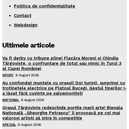
Politica de confidenţialitate
Contact
Webdesign
Ultimele articole
Va fi derby cu tribune pline! Flacăra Moreni și Chindia
Târgoviște, o confruntare de totul sau nimic în Turul 3
al Cupei României
SPORT
6 August 2026
Au confundat muntele cu orașul! Doi turiști, surprinși cu
trotinetele electrice pe Platoul Bucegi. Gestul tinerilor i-
a lăsat fără cuvinte pe salvamontiști
NATIONAL
6 August 2026
Orașul Târgoviște redeschide porțile marii arte! Bienala
Națională „Gheorghe Petrașcu” îi provoacă pe cei mai
valoroși artiști să intre în competiție
SPECIAL
6 August 2026