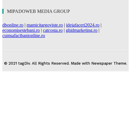
MIPADOWEB MEDIA GROUP
dbonline.ro
|
mamicitargoviste.ro
|
ideiafaceri2024.ro
|
economisestebani.ro
|
catcosta.ro
|
ghidmarketing.ro
|
cumsafacibanionline.ro
© 2021 tagDiv. All Rights Reserved. Made with Newspaper Theme.