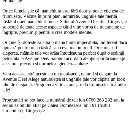
Publicitate
Orice femeie știe că manichiura este fără doar și poate eticheta de
frumusețe. Văzute în prim-plan, admirate, unghiile tale merită
răsfățul unei manichiuri unice. Salonul Avenue Dee din Târgoviște
se ocupă de toate aceste aspecte când vine vorba de tratamente de
îngrijire, precum și pentru a crea modele inedite.
Oricine își dorește să aibă o manichiură impecabilă, indiferent dacă
optează pentru una clasică sau ceva mai în trend. Oricare ar fi
alegerea, mâinile tale vor arăta întotdeauna perfect după o ședință
petrecută la Avenue Dee. Salonul acordă o atenție sporită sănătății
acestora, precum și normelor igienico-sanitare.
Vara aceasta, strălucește cu un mani-pedi, natural și elegant la
Avenue Dee! Alege naturalețea și unghiile tale vor căpăta un look
plin de eleganță. Programează-te acum și redă frumusețea mâinilor
tale!
Programări se pot face la numărul de telefon 0760 263 282 sau la
sediul salonului aflat pe Calea Domnească, nr. 191 (fostul
Crocodilo), Târgoviște.