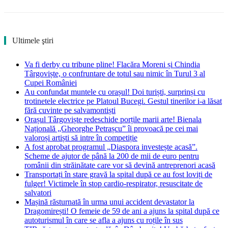
Ultimele ştiri
Va fi derby cu tribune pline! Flacăra Moreni și Chindia
Târgoviște, o confruntare de totul sau nimic în Turul 3 al
Cupei României
Au confundat muntele cu orașul! Doi turiști, surprinși cu
trotinetele electrice pe Platoul Bucegi. Gestul tinerilor i-a lăsat
fără cuvinte pe salvamontiști
Orașul Târgoviște redeschide porțile marii arte! Bienala
Națională „Gheorghe Petrașcu” îi provoacă pe cei mai
valoroși artiști să intre în competiție
A fost aprobat programul „Diaspora investește acasă”.
Scheme de ajutor de până la 200 de mii de euro pentru
românii din străinătate care vor să devină antreprenori acasă
Transportați în stare gravă la spital după ce au fost loviți de
fulger! Victimele în stop cardio-respirator, resuscitate de
salvatori
Mașină răsturnată în urma unui accident devastator la
Dragomirești! O femeie de 59 de ani a ajuns la spital după ce
autoturismul în care se afla a ajuns cu roțile în sus