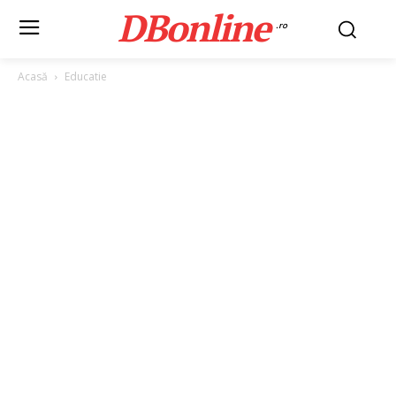
DBonline
.ro
Acasă
Educatie