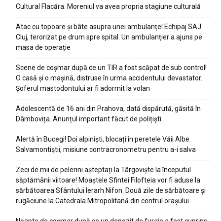
Cultural Flacăra. Moreniul va avea propria stagiune culturală
Atac cu topoare și bâte asupra unei ambulanțe! Echipaj SAJ
Cluj, terorizat pe drum spre spital. Un ambulanțier a ajuns pe
masa de operație
Scene de coșmar după ce un TIR a fost scăpat de sub control!
O casă și o mașină, distruse în urma accidentului devastator.
Șoferul mastodontului ar fi adormit la volan
Adolescentă de 16 ani din Prahova, dată dispărută, găsită în
Dâmbovița. Anunțul important făcut de polițiști
Alertă în Bucegi! Doi alpiniști, blocați în peretele Văii Albe.
Salvamontiștii, misiune contracronometru pentru a-i salva
Zeci de mii de pelerini așteptați la Târgoviște la începutul
săptămânii viitoare! Moaștele Sfintei Filofteia vor fi aduse la
sărbătoarea Sfântului Ierarh Nifon. Două zile de sărbătoare și
rugăciune la Catedrala Mitropolitană din centrul orașului