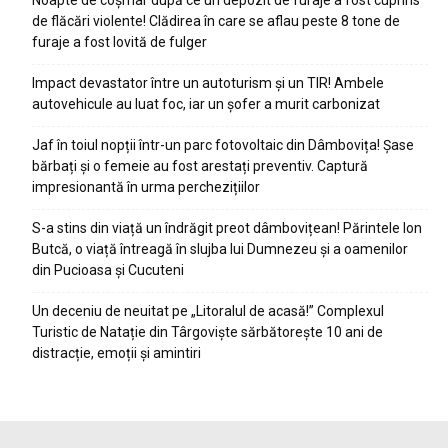
Noapte de coșmar după ce un depozit de furaje a fost cuprins
de flăcări violente! Clădirea în care se aflau peste 8 tone de
furaje a fost lovită de fulger
Impact devastator între un autoturism și un TIR! Ambele
autovehicule au luat foc, iar un șofer a murit carbonizat
Jaf în toiul nopții într-un parc fotovoltaic din Dâmbovița! Șase
bărbați și o femeie au fost arestați preventiv. Captură
impresionantă în urma perchezițiilor
S-a stins din viață un îndrăgit preot dâmbovițean! Părintele Ion
Butcă, o viață întreagă în slujba lui Dumnezeu și a oamenilor
din Pucioasa și Cucuteni
Un deceniu de neuitat pe „Litoralul de acasă!” Complexul
Turistic de Natație din Târgoviște sărbătorește 10 ani de
distracție, emoții și amintiri