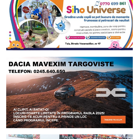
Ionuț Parghel
2
de 2