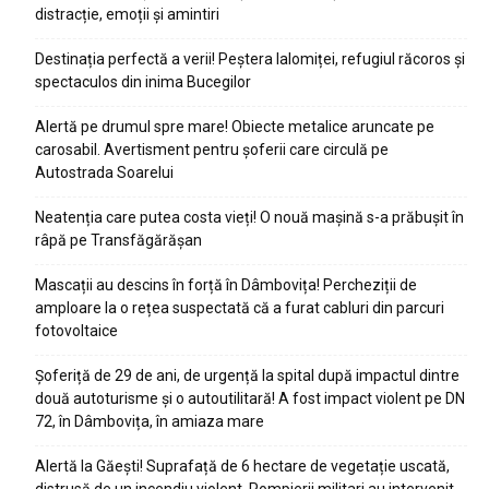
distracție, emoții și amintiri
Destinația perfectă a verii! Peștera Ialomiței, refugiul răcoros și
spectaculos din inima Bucegilor
Alertă pe drumul spre mare! Obiecte metalice aruncate pe
carosabil. Avertisment pentru șoferii care circulă pe
Autostrada Soarelui
Neatenția care putea costa vieți! O nouă mașină s-a prăbușit în
râpă pe Transfăgărășan
Mascații au descins în forță în Dâmbovița! Percheziții de
amploare la o rețea suspectată că a furat cabluri din parcuri
fotovoltaice
Șoferiță de 29 de ani, de urgență la spital după impactul dintre
două autoturisme și o autoutilitară! A fost impact violent pe DN
72, în Dâmbovița, în amiaza mare
Alertă la Găești! Suprafață de 6 hectare de vegetație uscată,