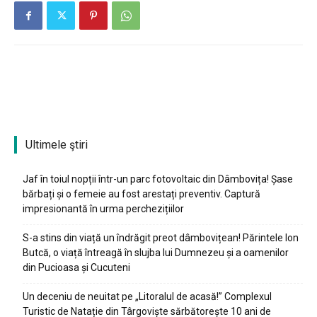
Ultimele ştiri
Jaf în toiul nopții într-un parc fotovoltaic din Dâmbovița! Șase
bărbați și o femeie au fost arestați preventiv. Captură
impresionantă în urma perchezițiilor
S-a stins din viață un îndrăgit preot dâmbovițean! Părintele Ion
Butcă, o viață întreagă în slujba lui Dumnezeu și a oamenilor
din Pucioasa și Cucuteni
Un deceniu de neuitat pe „Litoralul de acasă!” Complexul
Turistic de Natație din Târgoviște sărbătorește 10 ani de