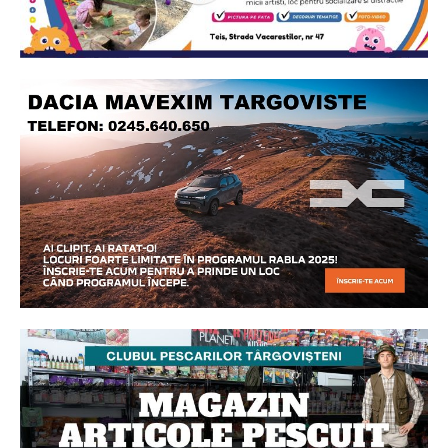
Ionuț Parghel
2
de 2