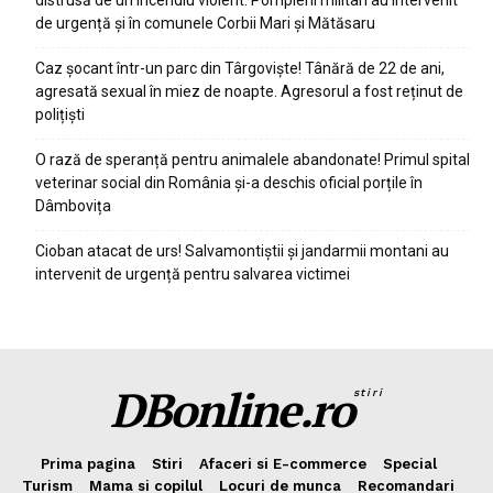
distrusă de un incendiu violent. Pompierii militari au intervenit
de urgență și în comunele Corbii Mari și Mătăsaru
Caz șocant într-un parc din Târgoviște! Tânără de 22 de ani,
agresată sexual în miez de noapte. Agresorul a fost reținut de
polițiști
O rază de speranță pentru animalele abandonate! Primul spital
veterinar social din România și-a deschis oficial porțile în
Dâmbovița
Cioban atacat de urs! Salvamontiștii și jandarmii montani au
intervenit de urgență pentru salvarea victimei
DBonline.ro
stiri
Prima pagina
Stiri
Afaceri si E-commerce
Special
Turism
Mama si copilul
Locuri de munca
Recomandari