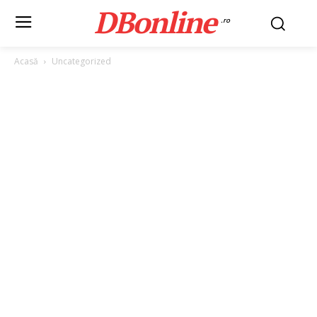
DBonline
.ro
Acasă
Uncategorized