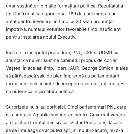
unor susținători din alte formațiuni politice. Rezultatul a
fost însă unul categoric: doar 189 de parlamentari au
votat pentru învestire, în timp ce 23 s-au pronunțat
împotrivă, numărul voturilor favorabile fiind insuficient
pentru instalarea noului Executiv.
Încă de la începutul procedurii, PNL, USR și UDMR au
anunțat că nu vor susține cabinetul propus de Adrian
Veștea. În același timp, liderul AUR, George Simion, a ales
să părăsească sala de plen împreună cu parlamentarii
formațiunii sale înainte de începerea votului, într-un gest
cu puternică încărcătură politică.
Surprizele nu s-au oprit aici. Cinci parlamentari PNL care
își anunțaseră public susținerea pentru Guvernul Veștea
au lipsit de la votul decisiv, iar Victor Ponta, deși lăsase
să se înțeleagă că ar putea sprijini noul Executiv, nu s-a