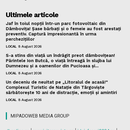
Ultimele articole
Jaf în toiul nopții într-un parc fotovoltaic din
Dâmbovița! Șase bărbați și o femeie au fost arestați
preventiv. Captură impresionantă în urma
perchezițiilor
LOCAL
8 August 2026
S-a stins din viață un îndrăgit preot dâmbovițean!
Părintele Ion Butcă, o viață întreagă în slujba lui
Dumnezeu și a oamenilor din Pucioasa și...
LOCAL
8 August 2026
Un deceniu de neuitat pe „Litoralul de acasă!”
Complexul Turistic de Natație din Târgoviște
sărbătorește 10 ani de distracție, emoții și amintiri
LOCAL
8 August 2026
MIPADOWEB MEDIA GROUP