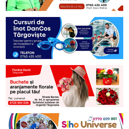
Ionuț Parghel
2
de 2