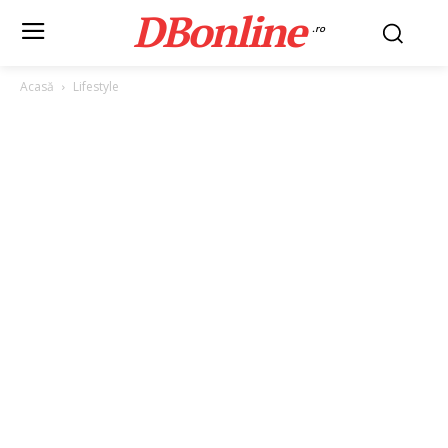
DBonline
.ro
Acasă
Lifestyle