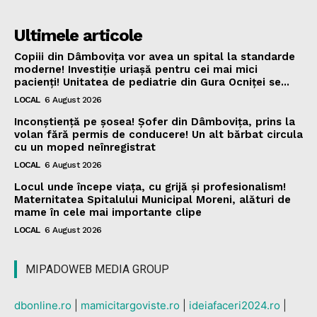
Ultimele articole
Copiii din Dâmbovița vor avea un spital la standarde
moderne! Investiție uriașă pentru cei mai mici
pacienți! Unitatea de pediatrie din Gura Ocniței se...
LOCAL
6 August 2026
Inconștiență pe șosea! Șofer din Dâmbovița, prins la
volan fără permis de conducere! Un alt bărbat circula
cu un moped neînregistrat
LOCAL
6 August 2026
Locul unde începe viața, cu grijă și profesionalism!
Maternitatea Spitalului Municipal Moreni, alături de
mame în cele mai importante clipe
LOCAL
6 August 2026
MIPADOWEB MEDIA GROUP
dbonline.ro
|
mamicitargoviste.ro
|
ideiafaceri2024.ro
|