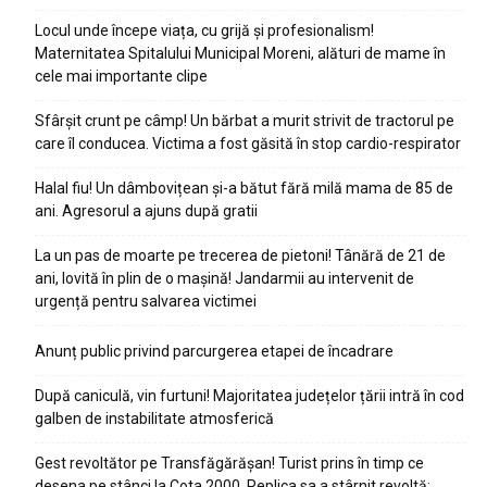
Locul unde începe viața, cu grijă și profesionalism!
Maternitatea Spitalului Municipal Moreni, alături de mame în
cele mai importante clipe
Sfârșit crunt pe câmp! Un bărbat a murit strivit de tractorul pe
care îl conducea. Victima a fost găsită în stop cardio-respirator
Halal fiu! Un dâmbovițean și-a bătut fără milă mama de 85 de
ani. Agresorul a ajuns după gratii
La un pas de moarte pe trecerea de pietoni! Tânără de 21 de
ani, lovită în plin de o mașină! Jandarmii au intervenit de
urgență pentru salvarea victimei
Anunț public privind parcurgerea etapei de încadrare
După caniculă, vin furtuni! Majoritatea județelor țării intră în cod
galben de instabilitate atmosferică
Gest revoltător pe Transfăgărășan! Turist prins în timp ce
desena pe stânci la Cota 2000. Replica sa a stârnit revoltă: