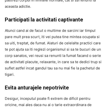
pastrezi corpul in limitele normale, cat si sa renunti la
aceasta adictie.
Participati la activitati captivante
Atunci cand ai de facut o multime de sarcini iar timpul
pare mult prea scurt, iti vei putea tine mintea ocupata si
sa uiti, treptat, de fumat. Alaturi de celelalte practici care
te pot ajuta sa iti reglezi organismul si sa te bucuri de un
corp sanatos, vei reusi sa renunti la fumat facand o serie
de activitati placute, relaxante, in care sa te dedici trup si
suflet astfel incat gandul tau sa nu mai fie la pachetul de
tigari.
Evita anturajele nepotrivite
Desigur, inceputul poate fi extrem de dificil pentru
oricine, mai ales daca nu ai o tarie extraordinara de