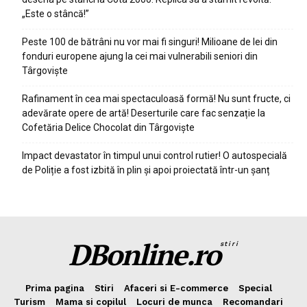
„Este o stâncă!”
Peste 100 de bătrâni nu vor mai fi singuri! Milioane de lei din
fonduri europene ajung la cei mai vulnerabili seniori din
Târgoviște
Rafinament în cea mai spectaculoasă formă! Nu sunt fructe, ci
adevărate opere de artă! Deserturile care fac senzație la
Cofetăria Delice Chocolat din Târgoviște
Impact devastator în timpul unui control rutier! O autospecială
de Poliție a fost izbită în plin și apoi proiectată într-un șanț
DBonline.ro
stiri
Prima pagina
Stiri
Afaceri si E-commerce
Special
Turism
Mama si copilul
Locuri de munca
Recomandari