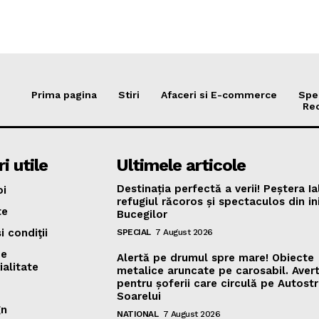
Prima pagina
Stiri
Afaceri si E-commerce
Spe
Re
i utile
Ultimele articole
Destinația perfectă a verii! Peștera Ia
oi
refugiul răcoros și spectaculos din i
te
Bucegilor
i condiţii
SPECIAL
7 August 2026
de
Alertă pe drumul spre mare! Obiecte
ialitate
metalice aruncate pe carosabil. Aver
pentru șoferii care circulă pe Autost
Soarelui
gn
NATIONAL
7 August 2026