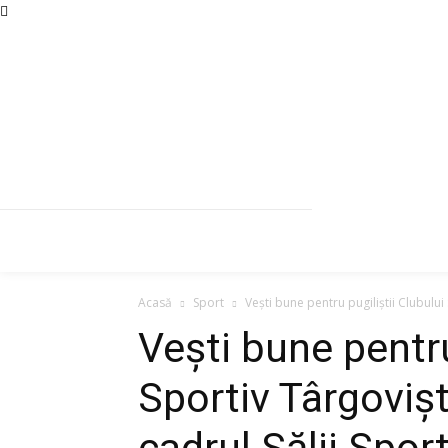
Acasă
Sport
Vești bune pentru pugiliștii Clubului
Vești bune pentru
Sportiv Târgovișt