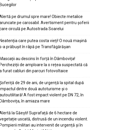
Bucegilor
Alertă pe drumul spre mare! Obiecte metalice
aruncate pe carosabil. Avertisment pentru șoferii
care circulă pe Autostrada Soarelui
Neatenția care putea costa vieți! O nouă mașină
s-a prăbușit în râpă pe Transfăgărășan
Mascații au descins în forță în Dâmbovița!
Percheziții de amploare la o rețea suspectată că
a furat cabluri din parcuri fotovoltaice
Șoferiță de 29 de ani, de urgență la spital după
impactul dintre două autoturisme și o
autoutilitară! A fost impact violent pe DN 72, în
Dâmbovița, în amiaza mare
Alertă la Găești! Suprafață de 6 hectare de
vegetație uscată, distrusă de un incendiu violent.
Pompierii militari au intervenit de urgență și în