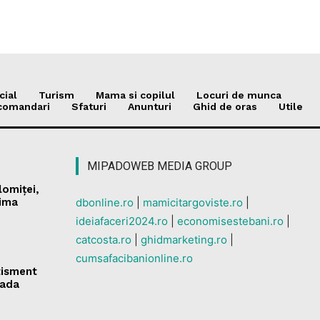
cial
Turism
Mama si copilul
Locuri de munca
comandari
Sfaturi
Anunturi
Ghid de oras
Utile
MIPADOWEB MEDIA GROUP
lomiței,
nima
dbonline.ro
|
mamicitargoviste.ro
|
ideiafaceri2024.ro
|
economisestebani.ro
|
catcosta.ro
|
ghidmarketing.ro
|
cumsafacibanionline.ro
tisment
rada