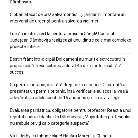
Dâmbovița
Cioban atacat de urs! Salvamontiștii și jandarmii montani au
intervenit de urgență pentru salvarea victimei
Lucrări în ritm alert la centura orașului Găești! Consiliul
Județean Dâmbovița realizează unul dintre cele mai complexe
proiecte rutiere
Destin frânt într-o clipă! Doi oameni au murit electrocutați în
propria casă. Resuscitarea a durat 45 de minute, însă fără
succes
Cu permis britanic, dar fără drept de a conduce! O șoferiță a
prezentat un permis britanic, însă verificările au scos la iveală
adevărul. Un adolescent de 16 ani, prins și el în afara legii
Evaluarea psihiatrică, obligatorie pentru profesori! Reacția unui
reputat cadru didactic din Dâmbovița: „Majoritatea profesorilor
nu trebuie priviți ca o categorie suspectă”
Va fi derby cu tribune pline! Flacăra Moreni și Chindia