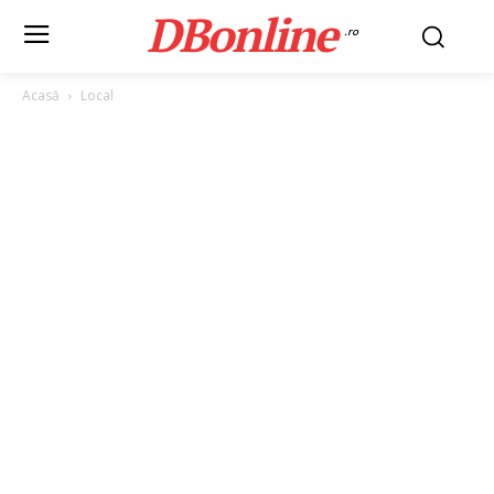
DBonline
.ro
Acasă
Local