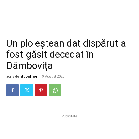
Un ploieștean dat dispărut a
fost găsit decedat în
Dâmbovița
Scris de
dbonline
-
9 August 2020
Publicitate