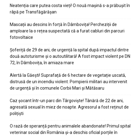
Neatenția care putea costa vieți! O nouă mașină s-a prăbușit în
râpă pe Transfăgărășan
Mascații au descins în forță în Dâmbovița! Percheziții de
amploare la o rețea suspectată că a furat cabluri din parcuri
fotovoltaice
Șoferiță de 29 de ani, de urgență la spital după impactul dintre
două autoturisme și o autoutilitară! A fost impact violent pe DN
72, în Dâmbovița, în amiaza mare
Alertă la Găești! Suprafață de 6 hectare de vegetație uscată,
distrusă de un incendiu violent. Pompierii militari au intervenit
de urgență și în comunele Corbii Mari și Mătăsaru
Caz șocant într-un parc din Târgoviște! Tânără de 22 de ani,
agresată sexual în miez de noapte. Agresorul a fost reținut de
polițiști
O rază de speranță pentru animalele abandonate! Primul spital
veterinar social din România și-a deschis oficial porțile în