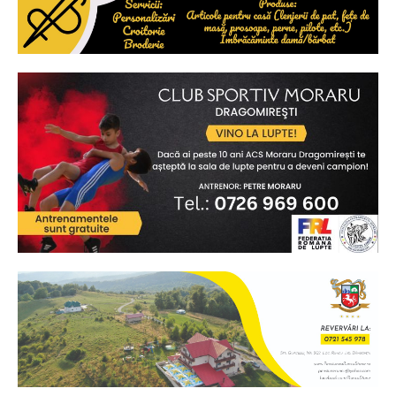
Ionuț Parghel
2
de 2