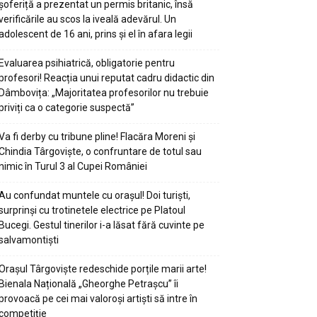
șoferiță a prezentat un permis britanic, însă
verificările au scos la iveală adevărul. Un
adolescent de 16 ani, prins și el în afara legii
Evaluarea psihiatrică, obligatorie pentru
profesori! Reacția unui reputat cadru didactic din
Dâmbovița: „Majoritatea profesorilor nu trebuie
priviți ca o categorie suspectă”
Va fi derby cu tribune pline! Flacăra Moreni și
Chindia Târgoviște, o confruntare de totul sau
nimic în Turul 3 al Cupei României
Au confundat muntele cu orașul! Doi turiști,
surprinși cu trotinetele electrice pe Platoul
Bucegi. Gestul tinerilor i-a lăsat fără cuvinte pe
salvamontiști
Orașul Târgoviște redeschide porțile marii arte!
Bienala Națională „Gheorghe Petrașcu” îi
provoacă pe cei mai valoroși artiști să intre în
competiție