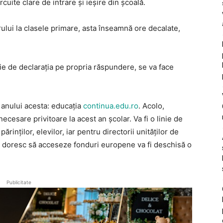
rcuite clare de intrare și ieșire din școală.
lui la clasele primare, asta înseamnă ore decalate,
ie de declarația pe propria răspundere, se va face
 anului acesta: educația
continua.edu.ro
. Acolo,
 necesare privitoare la acest an școlar. Va fi o linie de
rinților, elevilor, iar pentru directorii unităților de
re doresc să acceseze fonduri europene va fi deschisă o
Publicitate