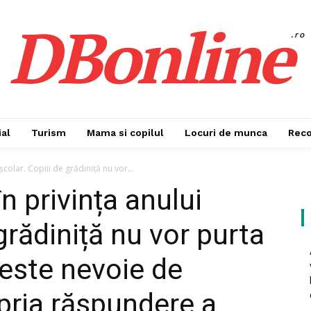
DBonline
.ro
al
Turism
Mama si copilul
Locuri de munca
Rec
școlar. Copiii de grădiniță nu vor...
n privința anului
 grădiniță nu vor purta
este nevoie de
opria răspundere a