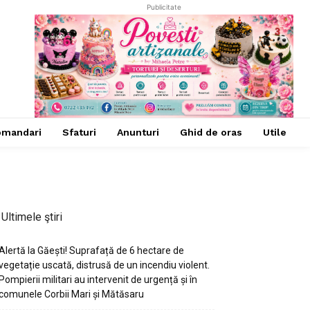
Publicitate
omandari
Sfaturi
Anunturi
Ghid de oras
Utile
Ultimele ştiri
Alertă la Găești! Suprafață de 6 hectare de
vegetație uscată, distrusă de un incendiu violent.
Pompierii militari au intervenit de urgență și în
comunele Corbii Mari și Mătăsaru