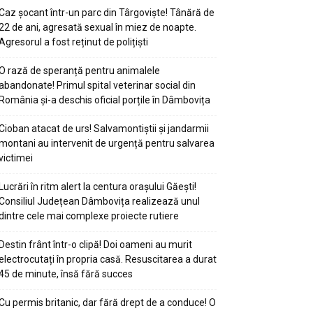
Caz șocant într-un parc din Târgoviște! Tânără de
22 de ani, agresată sexual în miez de noapte.
Agresorul a fost reținut de polițiști
O rază de speranță pentru animalele
abandonate! Primul spital veterinar social din
România și-a deschis oficial porțile în Dâmbovița
Cioban atacat de urs! Salvamontiștii și jandarmii
montani au intervenit de urgență pentru salvarea
victimei
Lucrări în ritm alert la centura orașului Găești!
Consiliul Județean Dâmbovița realizează unul
dintre cele mai complexe proiecte rutiere
Destin frânt într-o clipă! Doi oameni au murit
electrocutați în propria casă. Resuscitarea a durat
45 de minute, însă fără succes
Cu permis britanic, dar fără drept de a conduce! O