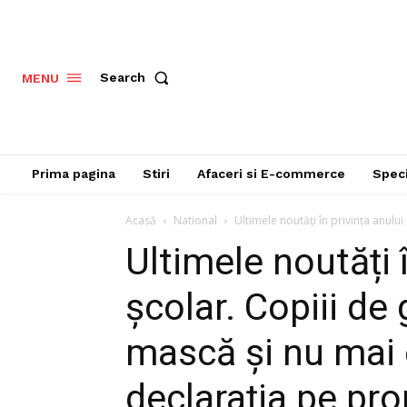
Search
MENU
Prima pagina
Stiri
Afaceri si E-commerce
Speci
Acasă
National
Ultimele noutăți în privința anului 
Ultimele noutăți î
școlar. Copiii de
mască și nu mai 
declarația pe pr