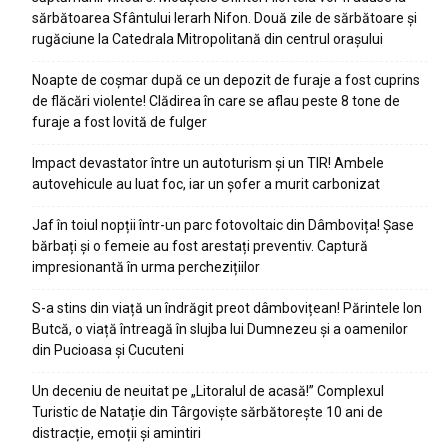
sărbătoarea Sfântului Ierarh Nifon. Două zile de sărbătoare și
rugăciune la Catedrala Mitropolitană din centrul orașului
Noapte de coșmar după ce un depozit de furaje a fost cuprins
de flăcări violente! Clădirea în care se aflau peste 8 tone de
furaje a fost lovită de fulger
Impact devastator între un autoturism și un TIR! Ambele
autovehicule au luat foc, iar un șofer a murit carbonizat
Jaf în toiul nopții într-un parc fotovoltaic din Dâmbovița! Șase
bărbați și o femeie au fost arestați preventiv. Captură
impresionantă în urma perchezițiilor
S-a stins din viață un îndrăgit preot dâmbovițean! Părintele Ion
Butcă, o viață întreagă în slujba lui Dumnezeu și a oamenilor
din Pucioasa și Cucuteni
Un deceniu de neuitat pe „Litoralul de acasă!” Complexul
Turistic de Natație din Târgoviște sărbătorește 10 ani de
distracție, emoții și amintiri