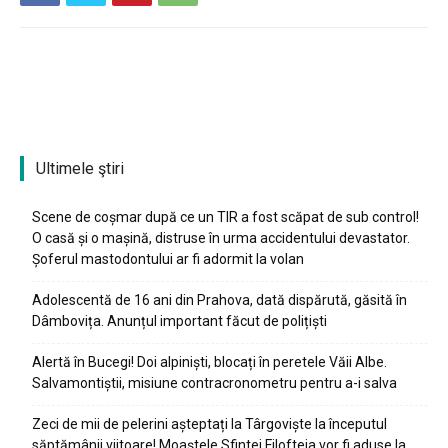
Ultimele ştiri
Scene de coșmar după ce un TIR a fost scăpat de sub control!
O casă și o mașină, distruse în urma accidentului devastator.
Șoferul mastodontului ar fi adormit la volan
Adolescentă de 16 ani din Prahova, dată dispărută, găsită în
Dâmbovița. Anunțul important făcut de polițiști
Alertă în Bucegi! Doi alpiniști, blocați în peretele Văii Albe.
Salvamontiștii, misiune contracronometru pentru a-i salva
Zeci de mii de pelerini așteptați la Târgoviște la începutul
săptămânii viitoare! Moaștele Sfintei Filofteia vor fi aduse la