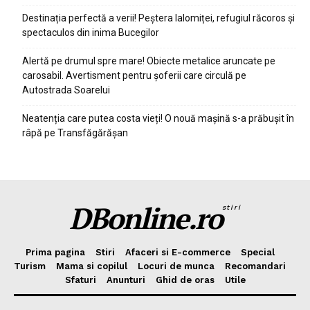
Destinația perfectă a verii! Peștera Ialomiței, refugiul răcoros și
spectaculos din inima Bucegilor
Alertă pe drumul spre mare! Obiecte metalice aruncate pe
carosabil. Avertisment pentru șoferii care circulă pe
Autostrada Soarelui
Neatenția care putea costa vieți! O nouă mașină s-a prăbușit în
râpă pe Transfăgărășan
DBonline.ro
stiri
Prima pagina
Stiri
Afaceri si E-commerce
Special
Turism
Mama si copilul
Locuri de munca
Recomandari
Sfaturi
Anunturi
Ghid de oras
Utile