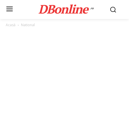
DBonline
.ro
Acasă
National