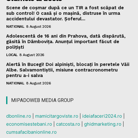
Scene de coșmar după ce un TIR a fost scăpat de
sub control! O casă și o mașină, distruse în urma
accidentului devastator. Șoferul...
NATIONAL
8 August 2026
Adolescentă de 16 ani din Prahova, dată dispărută,
găsită în Dâmbovița. Anunțul important făcut de
polițiști
LOCAL
8 August 2026
Alertă în Bucegi! Doi alpiniști, blocați în peretele Văii
Albe. Salvamontiștii, misiune contracronometru
pentru a-i salva
NATIONAL
8 August 2026
MIPADOWEB MEDIA GROUP
dbonline.ro
|
mamicitargoviste.ro
|
ideiafaceri2024.ro
|
economisestebani.ro
|
catcosta.ro
|
ghidmarketing.ro
|
cumsafacibanionline.ro