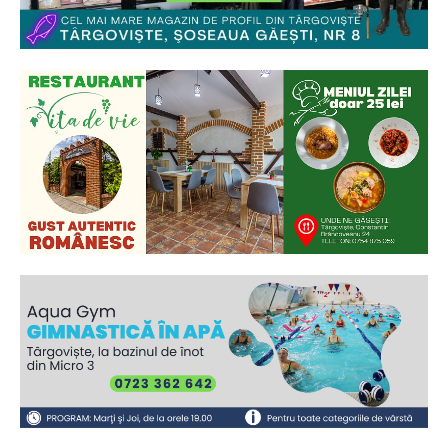
Ionuț Parghel
2
de 2