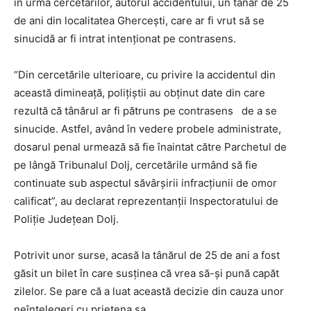
în urma cercetărilor, autorul accidentului, un tânăr de 25
de ani din localitatea Ghercești, care ar fi vrut să se
sinucidă ar fi intrat intenționat pe contrasens.
“Din cercetările ulterioare, cu privire la accidentul din
această dimineață, polițiștii au obținut date din care
rezultă că tânărul ar fi pătruns pe contrasens de a se
sinucide. Astfel, având în vedere probele administrate,
dosarul penal urmează să fie înaintat către Parchetul de
pe lângă Tribunalul Dolj, cercetările urmând să fie
continuate sub aspectul săvârșirii infracțiunii de omor
calificat”, au declarat reprezentanții Inspectoratului de
Poliție Județean Dolj.
Potrivit unor surse, acasă la tânărul de 25 de ani a fost
găsit un bilet în care susținea că vrea să-și pună capăt
zilelor. Se pare că a luat această decizie din cauza unor
neînțelegeri cu prietena sa.