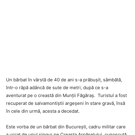
Un bărbat în vârstă de 40 de ani s-a prăbușit, sâmbătă,
într-o râpă adâncă de sute de metri, după ce s-a
aventurat pe o creastă din Munții Făgăraș. Turistul a fost
recuperat de salvamontiștii argeșeni în stare gravă, însă
în cele din urmă, acesta a decedat.
Este vorba de un bărbat din București, cadru militar care
a urcat de unul singur pe Creasta Arpășelului, cunoscută