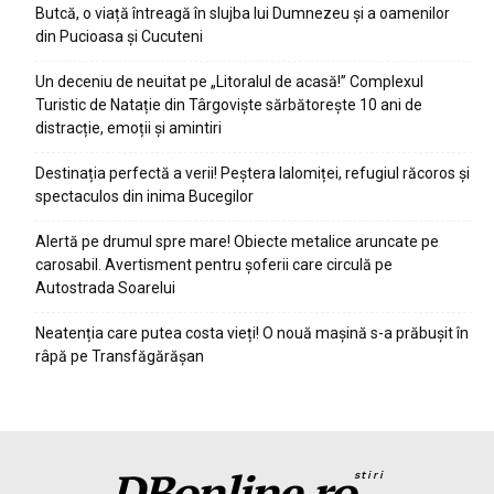
Butcă, o viață întreagă în slujba lui Dumnezeu și a oamenilor
din Pucioasa și Cucuteni
Un deceniu de neuitat pe „Litoralul de acasă!” Complexul
Turistic de Natație din Târgoviște sărbătorește 10 ani de
distracție, emoții și amintiri
Destinația perfectă a verii! Peștera Ialomiței, refugiul răcoros și
spectaculos din inima Bucegilor
Alertă pe drumul spre mare! Obiecte metalice aruncate pe
carosabil. Avertisment pentru șoferii care circulă pe
Autostrada Soarelui
Neatenția care putea costa vieți! O nouă mașină s-a prăbușit în
râpă pe Transfăgărășan
DBonline.ro
stiri