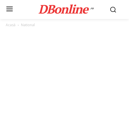
DBonline
.ro
Acasă
National