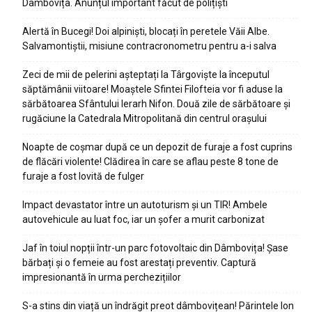
Dâmbovița. Anunțul important făcut de polițiști
Alertă în Bucegi! Doi alpiniști, blocați în peretele Văii Albe.
Salvamontiștii, misiune contracronometru pentru a-i salva
Zeci de mii de pelerini așteptați la Târgoviște la începutul
săptămânii viitoare! Moaștele Sfintei Filofteia vor fi aduse la
sărbătoarea Sfântului Ierarh Nifon. Două zile de sărbătoare și
rugăciune la Catedrala Mitropolitană din centrul orașului
Noapte de coșmar după ce un depozit de furaje a fost cuprins
de flăcări violente! Clădirea în care se aflau peste 8 tone de
furaje a fost lovită de fulger
Impact devastator între un autoturism și un TIR! Ambele
autovehicule au luat foc, iar un șofer a murit carbonizat
Jaf în toiul nopții într-un parc fotovoltaic din Dâmbovița! Șase
bărbați și o femeie au fost arestați preventiv. Captură
impresionantă în urma perchezițiilor
S-a stins din viață un îndrăgit preot dâmbovițean! Părintele Ion