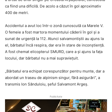
ca fiind una dificilă. De acolo a căzut în gol aproximativ
400 de metri.
Accidentul a avut loc într-o zonă cunoscută ca Marele V.
O femeie a fost martora momentului căderii în gol și a
sunat de urgență la 112. Atunci salvamontiștii au ajuns la
el, bărbatul încă respira, dar era în stare de inconștiență.
A fost chemat elicopterul SMURD, care a și ajuns la fața
locului, dar bărbatul nu a mai supraviețuit.
„Bărbatul era echipat corespunzător pentru munte, dar a
abordat un traseu de alpinism singur, fără asigurări”, a
transmis Ion Sănduloiu, șeful Salvamont Argeș.
Publicitate