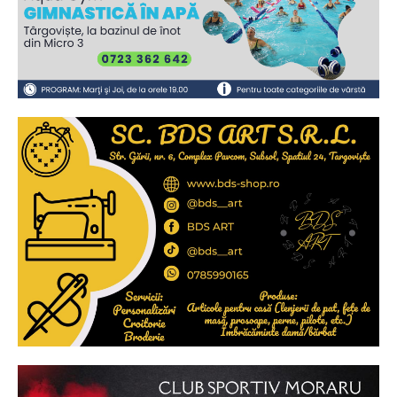
Ionuț Parghel
2
de 2