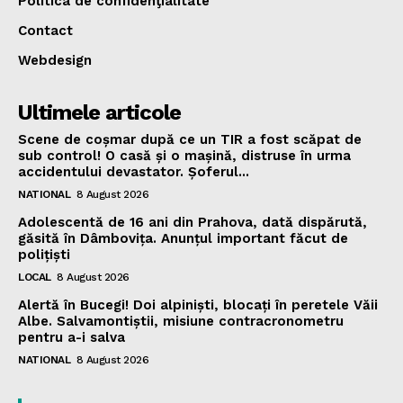
Politica de confidenţialitate
Contact
Webdesign
Ultimele articole
Scene de coșmar după ce un TIR a fost scăpat de
sub control! O casă și o mașină, distruse în urma
accidentului devastator. Șoferul...
NATIONAL
8 August 2026
Adolescentă de 16 ani din Prahova, dată dispărută,
găsită în Dâmbovița. Anunțul important făcut de
polițiști
LOCAL
8 August 2026
Alertă în Bucegi! Doi alpiniști, blocați în peretele Văii
Albe. Salvamontiștii, misiune contracronometru
pentru a-i salva
NATIONAL
8 August 2026