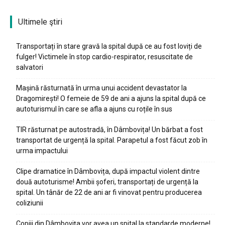
Ultimele ştiri
Transportați în stare gravă la spital după ce au fost loviți de
fulger! Victimele în stop cardio-respirator, resuscitate de
salvatori
Mașină răsturnată în urma unui accident devastator la
Dragomirești! O femeie de 59 de ani a ajuns la spital după ce
autoturismul în care se afla a ajuns cu roțile în sus
TIR răsturnat pe autostradă, în Dâmbovița! Un bărbat a fost
transportat de urgență la spital. Parapetul a fost făcut zob în
urma impactului
Clipe dramatice în Dâmbovița, după impactul violent dintre
două autoturisme! Ambii șoferi, transportați de urgență la
spital. Un tânăr de 22 de ani ar fi vinovat pentru producerea
coliziunii
Copiii din Dâmbovița vor avea un spital la standarde moderne!