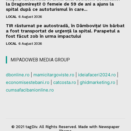
la Dragomirești! O femeie de 59 de ani a ajuns la
spital după ce autoturismul în care...
LOCAL
6 August 2026
TIR răsturnat pe autostradă, în Dâmbovița! Un bărbat
a fost transportat de urgență la spital. Parapetul a
fost făcut zob în urma impactului
LOCAL
6 August 2026
MIPADOWEB MEDIA GROUP
dbonline.ro
|
mamicitargoviste.ro
|
ideiafaceri2024.ro
|
economisestebani.ro
|
catcosta.ro
|
ghidmarketing.ro
|
cumsafacibanionline.ro
© 2021 tagDiv. All Rights Reserved. Made with Newspaper