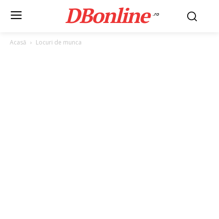
DBonline
.ro
Acasă
Locuri de munca