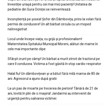
Investiție uriașă pentru cei mai mici pacienți! Unitatea de
pediatrie din Gura Ocniței se reinventează
Inconștiență pe șosea! Șofer din Dâmbovița, prins la volan fără
permis de conducere! Un alt bărbat circula cu un moped
neînregistrat
Locul unde începe viața, cu grijă și profesionalism!
Maternitatea Spitalului Municipal Moreni, alături de mame în
cele mai importante clipe
Sfârșit crunt pe câmp! Un bărbat a murit strivit de tractorul pe
care îl conducea. Victima a fost găsită în stop cardio-respirator
Halal fiu! Un dâmbovițean și-a bătut fără milă mama de 85 de
ani. Agresorul a ajuns după gratii
La un pas de moarte pe trecerea de pietoni! Tânără de 21 de
ani, lovită în plin de o mașină! Jandarmii au intervenit de
urgență pentru salvarea victimei