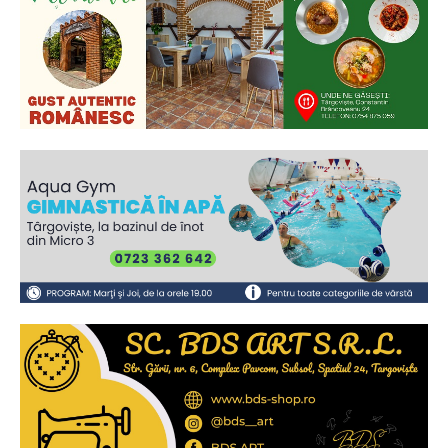
Ionuț Parghel
2
de 2