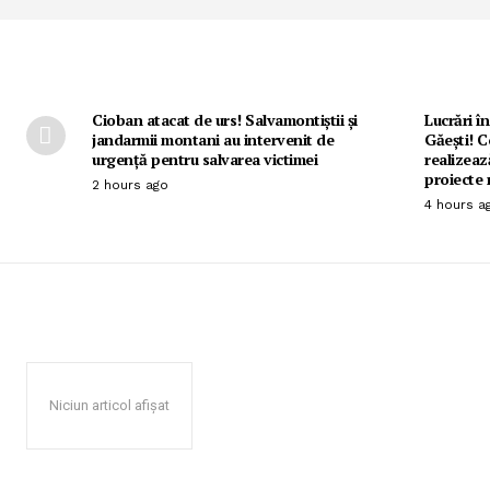
Cioban atacat de urs! Salvamontiștii și
Lucrări în
jandarmii montani au intervenit de
Găești! C
urgență pentru salvarea victimei
realizeaz
proiecte 
2 hours ago
4 hours a
Niciun articol afișat