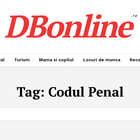
DBonline
.ro
al
Turism
Mama si copilul
Locuri de munca
Rec
Tag:
Codul Penal