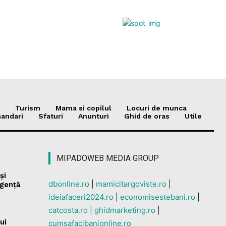
Turism
Mama si copilul
Locuri de munca
andari
Sfaturi
Anunturi
Ghid de oras
Utile
MIPADOWEB MEDIA GROUP
și
dbonline.ro
|
mamicitargoviste.ro
|
rgență
ideiafaceri2024.ro
|
economisestebani.ro
|
catcosta.ro
|
ghidmarketing.ro
|
ui
cumsafacibanionline.ro