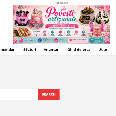
Publicitate
omandari
Sfaturi
Anunturi
Ghid de oras
Utile
SEARCH