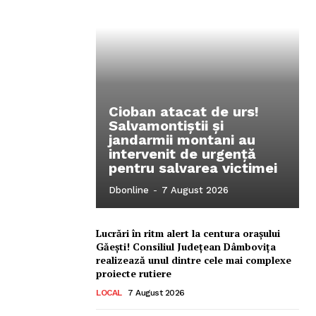
Cioban atacat de urs!
Salvamontiștii și
jandarmii montani au
intervenit de urgență
pentru salvarea victimei
Dbonline
-
7 August 2026
Ionuț Parghel
2
de 2
Lucrări în ritm alert la centura orașului
Găești! Consiliul Județean Dâmbovița
realizează unul dintre cele mai complexe
proiecte rutiere
LOCAL
7 August 2026