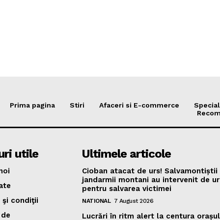
Prima pagina
Stiri
Afaceri si E-commerce
Special
Recom
ri utile
Ultimele articole
noi
Cioban atacat de urs! Salvamontiștii 
jandarmii montani au intervenit de u
ate
pentru salvarea victimei
şi condiţii
NATIONAL
7 August 2026
 de
Lucrări în ritm alert la centura orașul