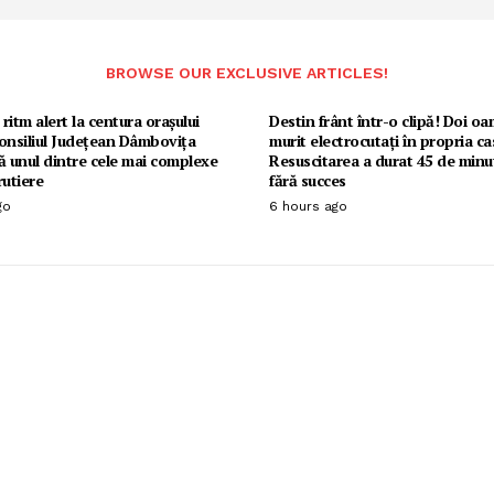
BROWSE OUR EXCLUSIVE ARTICLES!
 ritm alert la centura orașului
Destin frânt într-o clipă! Doi o
onsiliul Județean Dâmbovița
murit electrocutați în propria ca
ă unul dintre cele mai complexe
Resuscitarea a durat 45 de minut
rutiere
fără succes
go
6 hours ago