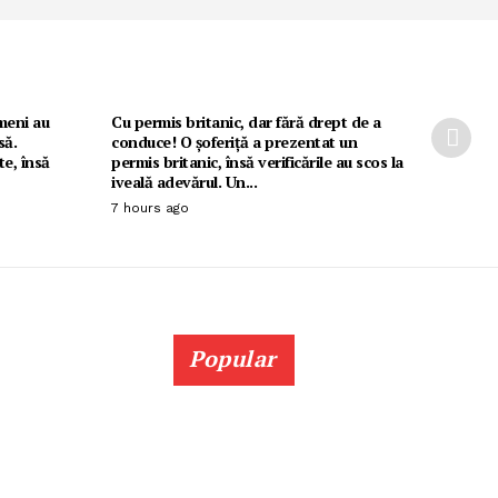
ameni au
Cu permis britanic, dar fără drept de a
să.
conduce! O șoferiță a prezentat un
e, însă
permis britanic, însă verificările au scos la
iveală adevărul. Un...
7 hours ago
Popular