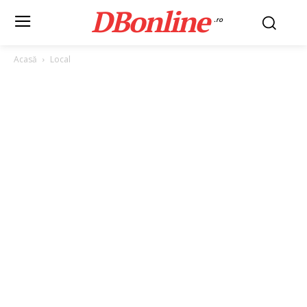
DBonline
.ro
Acasă
Local