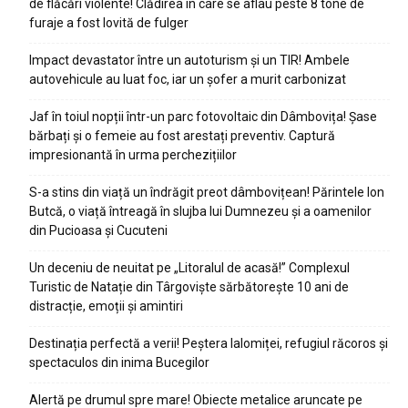
de flăcări violente! Clădirea în care se aflau peste 8 tone de
furaje a fost lovită de fulger
Impact devastator între un autoturism și un TIR! Ambele
autovehicule au luat foc, iar un șofer a murit carbonizat
Jaf în toiul nopții într-un parc fotovoltaic din Dâmbovița! Șase
bărbați și o femeie au fost arestați preventiv. Captură
impresionantă în urma perchezițiilor
S-a stins din viață un îndrăgit preot dâmbovițean! Părintele Ion
Butcă, o viață întreagă în slujba lui Dumnezeu și a oamenilor
din Pucioasa și Cucuteni
Un deceniu de neuitat pe „Litoralul de acasă!” Complexul
Turistic de Natație din Târgoviște sărbătorește 10 ani de
distracție, emoții și amintiri
Destinația perfectă a verii! Peștera Ialomiței, refugiul răcoros și
spectaculos din inima Bucegilor
Alertă pe drumul spre mare! Obiecte metalice aruncate pe