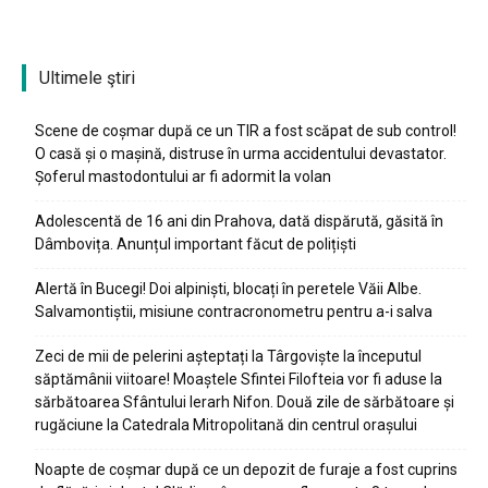
Ultimele ştiri
Scene de coșmar după ce un TIR a fost scăpat de sub control!
O casă și o mașină, distruse în urma accidentului devastator.
Șoferul mastodontului ar fi adormit la volan
Adolescentă de 16 ani din Prahova, dată dispărută, găsită în
Dâmbovița. Anunțul important făcut de polițiști
Alertă în Bucegi! Doi alpiniști, blocați în peretele Văii Albe.
Salvamontiștii, misiune contracronometru pentru a-i salva
Zeci de mii de pelerini așteptați la Târgoviște la începutul
săptămânii viitoare! Moaștele Sfintei Filofteia vor fi aduse la
sărbătoarea Sfântului Ierarh Nifon. Două zile de sărbătoare și
rugăciune la Catedrala Mitropolitană din centrul orașului
Noapte de coșmar după ce un depozit de furaje a fost cuprins