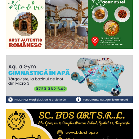
Ionuț Parghel
2
de 2