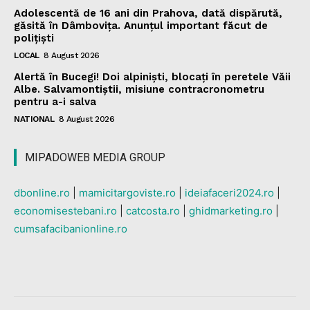
Adolescentă de 16 ani din Prahova, dată dispărută,
găsită în Dâmbovița. Anunțul important făcut de
polițiști
LOCAL
8 August 2026
Alertă în Bucegi! Doi alpiniști, blocați în peretele Văii
Albe. Salvamontiștii, misiune contracronometru
pentru a-i salva
NATIONAL
8 August 2026
MIPADOWEB MEDIA GROUP
dbonline.ro
|
mamicitargoviste.ro
|
ideiafaceri2024.ro
|
economisestebani.ro
|
catcosta.ro
|
ghidmarketing.ro
|
cumsafacibanionline.ro