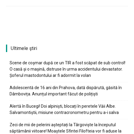
Ultimele ştiri
Scene de coșmar după ce un TIR a fost scăpat de sub control!
O casă și o mașină, distruse în urma accidentului devastator.
Șoferul mastodontului ar fi adormit la volan
Adolescentă de 16 ani din Prahova, dată dispărută, găsită în
Dâmbovița. Anunțul important făcut de polițiști
Alertă în Bucegi! Doi alpiniști, blocați în peretele Văii Albe.
Salvamontiștii, misiune contracronometru pentru a-i salva
Zeci de mii de pelerini așteptați la Târgoviște la începutul
săptămânii viitoare! Moaștele Sfintei Filofteia vor fi aduse la