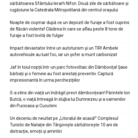
sărbătoarea Sfântului Ierarh Nifon. Două zile de sărbătoare și
rugăciune la Catedrala Mitropolitană din centrul orașului
Noapte de coșmar după ce un depozit de furaje a fost cuprins
de flăcări violente! Clădirea în care se aflau peste 8 tone de
furaje a fost lovită de fulger
Impact devastator între un autoturism și un TIR! Ambele
autovehicule au luat foc, iar un șofer a murit carbonizat
Jaf în toiul nopții într-un parc fotovoltaic din Dâmbovița! Șase
bărbați și o femeie au fost arestați preventiv. Captură
impresionantă în urma perchezițiilor
S-a stins din viață un îndrăgit preot dâmbovițean! Părintele Ion
Butcă, o viață întreagă în slujba lui Dumnezeu și a oamenilor
din Pucioasa și Cucuteni
Un deceniu de neuitat pe „Litoralul de acasă!” Complexul
Turistic de Natație din Târgoviște sărbătorește 10 ani de
distracție, emoții și amintiri