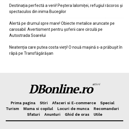
Destinația perfectă a verii! Peștera Ialomiței, refugiul răcoros și
spectaculos din inima Bucegilor
Alertă pe drumul spre mare! Obiecte metalice aruncate pe
carosabil. Avertisment pentru șoferii care circulă pe
Autostrada Soarelui
Neatenția care putea costa vieți! O nouă mașină s-a prăbușit în
râpă pe Transfăgărășan
DBonline.ro
stiri
Prima pagina
Stiri
Afaceri si E-commerce
Special
Turism
Mama si copilul
Locuri de munca
Recomandari
Sfaturi
Anunturi
Ghid de oras
Utile