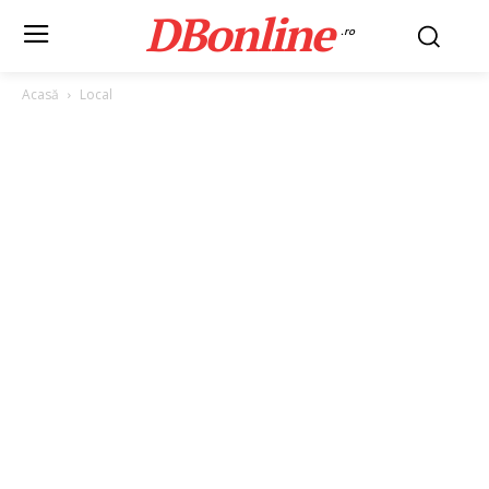
DBonline
.ro
Acasă
Local