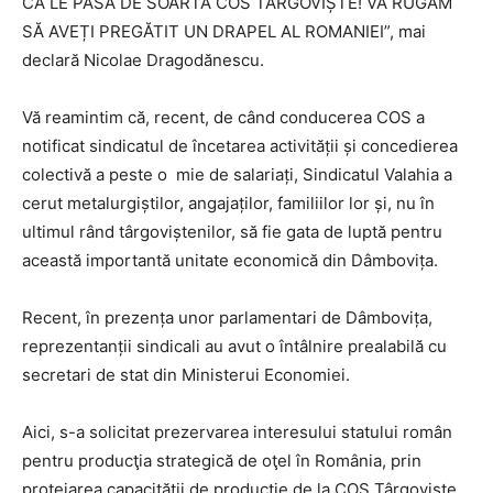
CĂ LE PASĂ DE SOARTA COS TÂRGOVIȘTE! VĂ RUGĂM
SĂ AVEȚI PREGĂTIT UN DRAPEL AL ROMANIEI”, mai
declară Nicolae Dragodănescu.
Vă reamintim că, recent, de când conducerea COS a
notificat sindicatul de încetarea activității și concedierea
colectivă a peste o mie de salariați, Sindicatul Valahia a
cerut metalurgiștilor, angajaților, familiilor lor și, nu în
ultimul rând târgoviștenilor, să fie gata de luptă pentru
această importantă unitate economică din Dâmbovița.
Recent, în prezența unor parlamentari de Dâmbovița,
reprezentanții sindicali au avut o întâlnire prealabilă cu
secretari de stat din Ministerui Economiei.
Aici, s-a solicitat prezervarea interesului statului român
pentru producţia strategică de oţel în România, prin
protejarea capacităţii de producţie de la COS Târgovişte.