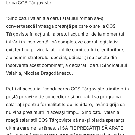
tema COS Târgoviște.
”Sindicatul Valahia a cerut statului român să-şi
convertească întreaga creanță pe care o are la COS
Târgoviște în acțiuni, la prețul acțiunilor de la momentul
intrării în insolvență, să completeze cadrul legislativ
existent cu privire la atribuțiile comitetului creditorilor și
ale administratorului special/judiciar și să scoată din
insolvență acest combinat”, a declarat liderul Sindicatului
Valahia, Nicolae Dragodănescu.
Potrivit acestuia, ”conducerea COS Târgoviște trimite prin
poştă preavize de concediere și probabil va programa
salariații pentru formalitățile de lichidare, având grijă să
nu vină prea mulți în același timp… Sindicatul Valahia
roagă salariații COS Târgoviște să nu-şi piardă speranța,
ultima care ne-a rămas, și SĂ FIE PREGĂTIȚI SĂ ARATE