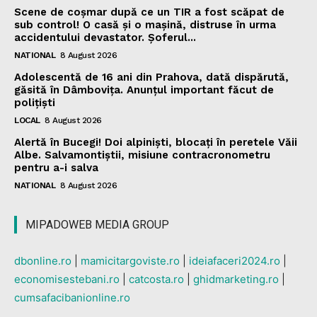
Scene de coșmar după ce un TIR a fost scăpat de
sub control! O casă și o mașină, distruse în urma
accidentului devastator. Șoferul...
NATIONAL
8 August 2026
Adolescentă de 16 ani din Prahova, dată dispărută,
găsită în Dâmbovița. Anunțul important făcut de
polițiști
LOCAL
8 August 2026
Alertă în Bucegi! Doi alpiniști, blocați în peretele Văii
Albe. Salvamontiștii, misiune contracronometru
pentru a-i salva
NATIONAL
8 August 2026
MIPADOWEB MEDIA GROUP
dbonline.ro
|
mamicitargoviste.ro
|
ideiafaceri2024.ro
|
economisestebani.ro
|
catcosta.ro
|
ghidmarketing.ro
|
cumsafacibanionline.ro