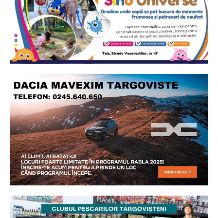
Ionuț Parghel
2
de 2