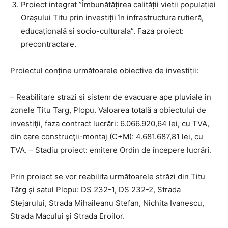
Proiect integrat ”Îmbunătățirea calității vietii populației
Orașului Titu prin investiții în infrastructura rutieră,
educațională si socio-culturala”. Faza proiect:
precontractare.
Proiectul conține următoarele obiective de investiții:
– Reabilitare strazi si sistem de evacuare ape pluviale in
zonele Titu Targ, Plopu. Valoarea totală a obiectului de
investiţii, faza contract lucrări: 6.066.920,64 lei, cu TVA,
din care construcţii-montaj (C+M): 4.681.687,81 lei, cu
TVA. – Stadiu proiect: emitere Ordin de începere lucrări.
Prin proiect se vor reabilita următoarele străzi din Titu
Târg și satul Plopu: DS 232-1, DS 232-2, Strada
Stejarului, Strada Mihaileanu Stefan, Nichita Ivanescu,
Strada Macului și Strada Eroilor.