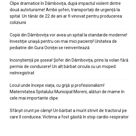
Clipe dramatice în Dâmbovița, după impactul violent dintre
două autoturisme! Ambii șoferi, transportați de urgență la
spital. Un tânăr de 22 de ani ar fi vinovat pentru producerea
coliziunii
Copiii din Dâmbovița vor avea un spital la standarde moderne!
Investiție uriașă pentru cei mai mici pacienți! Unitatea de
pediatrie din Gura Ocniței se reinventează
Inconștiență pe șosea! Șofer din Dâmbovița, prins la volan fără
permis de conducere! Un alt bărbat circula cu un moped
neînregistrat
Locul unde începe viața, cu grijă și profesionalism!
Maternitatea Spitalului Municipal Moreni, alături de mame în
cele mai importante clipe
Sfârșit crunt pe câmp! Un bărbat a murit strivit de tractorul pe
care îl conducea. Victima a fost găsită în stop cardio-respirator