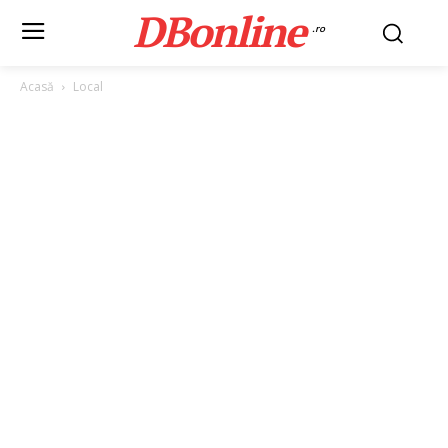
DBonline
.ro
Acasă
Local