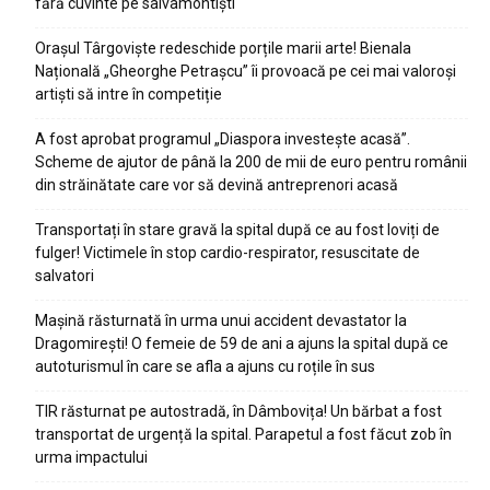
fără cuvinte pe salvamontiști
Orașul Târgoviște redeschide porțile marii arte! Bienala
Națională „Gheorghe Petrașcu” îi provoacă pe cei mai valoroși
artiști să intre în competiție
A fost aprobat programul „Diaspora investește acasă”.
Scheme de ajutor de până la 200 de mii de euro pentru românii
din străinătate care vor să devină antreprenori acasă
Transportați în stare gravă la spital după ce au fost loviți de
fulger! Victimele în stop cardio-respirator, resuscitate de
salvatori
Mașină răsturnată în urma unui accident devastator la
Dragomirești! O femeie de 59 de ani a ajuns la spital după ce
autoturismul în care se afla a ajuns cu roțile în sus
TIR răsturnat pe autostradă, în Dâmbovița! Un bărbat a fost
transportat de urgență la spital. Parapetul a fost făcut zob în
urma impactului