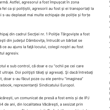
e armă. Astfel, agresorul a fost împușcat în zona
fel ca și polițiștii, agresorii au fost și ei transportați la
lui s-au deplasat mai multe echipaje de poliție și forțe
ipaj din cadrul Secţiei nr. 1 Poliţie Târgovişte a fost
ăreşti din judeţul Dâmboviţa, întrucât un bărbat se
 ce au ajuns la faţă locului, colegii noştri au fost
tul agresiv.
otul e sub control, că doar e cu “ochii pe cei care
ltraje. Doi poliţişti tăiaţi şi agresaţi. Şi dacă întrebaţi
sit, doar s-au făcut poze cu ele pentru “imaginea”
acebook, reprezentanţii Sindicatului Europol.
ăcărești, un comunicat de presă a fost emis și de IPJ
 de ani, din localitatea Văcăreşti, a sesizat prin