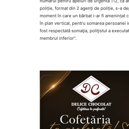
numărul pentru apeluri de urgenta 112, că are
poliție, format din 2 agenți de poliție, s-a de
moment în care un bărbat i-ar fi amenințat c
în plan vertical, pentru somarea persoanei im
fost respectată somaţia, poliţistul a executa
membrul inferior”.