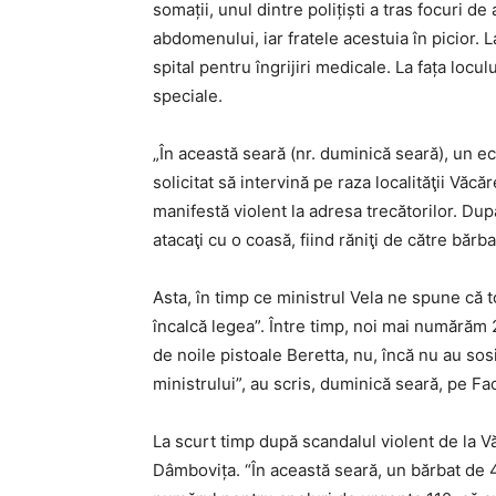
somații, unul dintre polițiști a tras focuri d
abdomenului, iar fratele acestuia în picior. La 
spital pentru îngrijiri medicale. La fața locu
speciale.
„În această seară (nr. duminică seară), un ech
solicitat să intervină pe raza localităţii Văc
manifestă violent la adresa trecătorilor. După
atacaţi cu o coasă, fiind răniţi de către bărba
Asta, în timp ce ministrul Vela ne spune că t
încalcă legea”. Între timp, noi mai numărăm 2 u
de noile pistoale Beretta, nu, încă nu au so
ministrului”, au scris, duminică seară, pe F
La scurt timp după scandalul violent de la V
Dâmbovița. “În această seară, un bărbat de 44