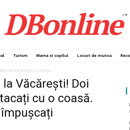
DBonline
.ro
al
Turism
Mama si copilul
Locuri de munca
Rec
iști au fost atacați cu o coasă....
la Văcărești! Doi
atacați cu o coasă.
t împușcați