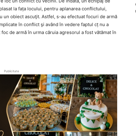
 loc un conflict cu vecinii. De îndată, un echipaj de
plasat la fața locului, pentru aplanarea conflictului,
u un obiect ascuţit. Astfel, s-au efectuat focuri de armă
plicate în conflict şi având în vedere faptul cț nu a
t foc de armă în urma căruia agresorul a fost vătămat în
Publicitate