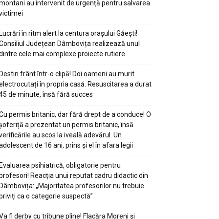
montani au intervenit de urgență pentru salvarea
victimei
Lucrări în ritm alert la centura orașului Găești!
Consiliul Județean Dâmbovița realizează unul
dintre cele mai complexe proiecte rutiere
Destin frânt într-o clipă! Doi oameni au murit
electrocutați în propria casă. Resuscitarea a durat
45 de minute, însă fără succes
Cu permis britanic, dar fără drept de a conduce! O
șoferiță a prezentat un permis britanic, însă
verificările au scos la iveală adevărul. Un
adolescent de 16 ani, prins și el în afara legii
Evaluarea psihiatrică, obligatorie pentru
profesori! Reacția unui reputat cadru didactic din
Dâmbovița: „Majoritatea profesorilor nu trebuie
priviți ca o categorie suspectă”
Va fi derby cu tribune pline! Flacăra Moreni și