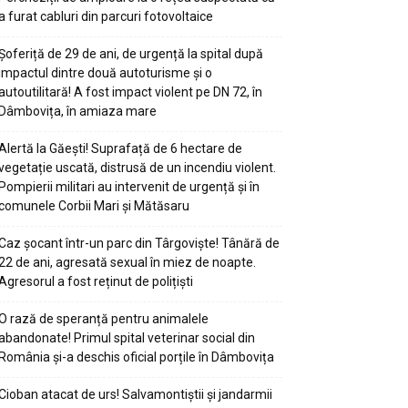
a furat cabluri din parcuri fotovoltaice
Șoferiță de 29 de ani, de urgență la spital după
impactul dintre două autoturisme și o
autoutilitară! A fost impact violent pe DN 72, în
Dâmbovița, în amiaza mare
Alertă la Găești! Suprafață de 6 hectare de
vegetație uscată, distrusă de un incendiu violent.
Pompierii militari au intervenit de urgență și în
comunele Corbii Mari și Mătăsaru
Caz șocant într-un parc din Târgoviște! Tânără de
22 de ani, agresată sexual în miez de noapte.
Agresorul a fost reținut de polițiști
O rază de speranță pentru animalele
abandonate! Primul spital veterinar social din
România și-a deschis oficial porțile în Dâmbovița
Cioban atacat de urs! Salvamontiștii și jandarmii