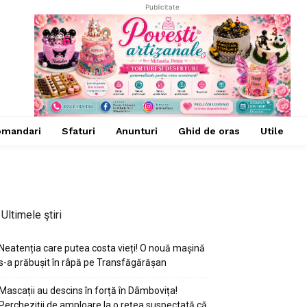
Publicitate
omandari
Sfaturi
Anunturi
Ghid de oras
Utile
Ultimele ştiri
Neatenția care putea costa vieți! O nouă mașină
s-a prăbușit în râpă pe Transfăgărășan
Mascații au descins în forță în Dâmbovița!
Percheziții de amploare la o rețea suspectată că