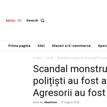
Search
MENU
Prima pagina
Stiri
Afaceri si E-commerce
Speci
Acasă
Local
Scandal monstru la Văcărești! Doi poliț
Scandal monstru 
polițiști au fost 
Agresorii au fos
Scris de
dbonline
-
10 August 2020