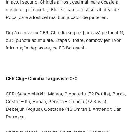
În actul secund, Chindia a irosit cea mai mare ocazie a
meciului, prin același Florea, care a fost servit ideal de
Popa, care a fost cel mai bun jucător de pe teren.
După remiza cu CFR, Chindia se poziționează pe locul 11,
cu 5 puncte acumulate. Etapa viitoare, dâmbovițenii vor
înfrunta, în deplasare, pe FC Botoșani.
CFR Cluj – Chindia Târgoviște 0-0
CFR: Sandomierki – Manea, Ciobotariu (72 Petrila), Burcă,
Cestor – Itu, Hoban, Pereira – Chipciu (72 Susic),
Debeljuh (Vojtus), Costache (46 Omrani). Antrenor: Dan
Petrescu.