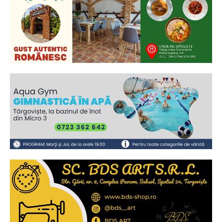
Ionuț Parghel
2
de 2