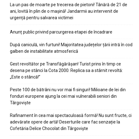
La un pas de moarte pe trecerea de pietoni! Tânără de 21 de
ani, lovită în plin de o mașină! Jandarmii au intervenit de
urgență pentru salvarea victimei
Anunț public privind parcurgerea etapei de încadrare
După caniculă, vin furtuni! Majoritatea județelor țării intră în cod
galben de instabilitate atmosferică
Gest revoltător pe Transfăgărășan! Turist prins în timp ce
desena pe stânci la Cota 2000. Replica sa a stârnit revoltă:
„Este o stâncă!”
Peste 100 de bătrâni nu vor mai fi singuri! Milioane de lei din
fonduri europene ajung la cei mai vulnerabili seniori din
Târgoviște
Rafinament în cea mai spectaculoasă formă! Nu sunt fructe, ci
adevărate opere de artă! Deserturile care fac senzație la
Cofetăria Delice Chocolat din Târgoviște