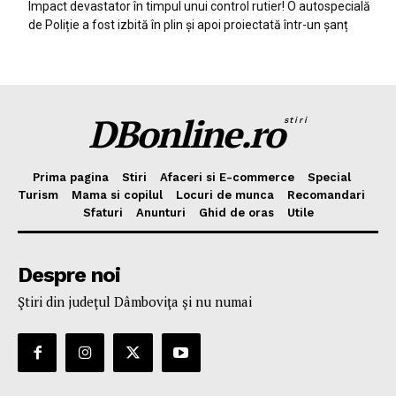
Impact devastator în timpul unui control rutier! O autospecială
de Poliție a fost izbită în plin și apoi proiectată într-un șanț
DBonline.ro
stiri
Prima pagina
Stiri
Afaceri si E-commerce
Special
Turism
Mama si copilul
Locuri de munca
Recomandari
Sfaturi
Anunturi
Ghid de oras
Utile
Despre noi
Ştiri din judeţul Dâmboviţa şi nu numai