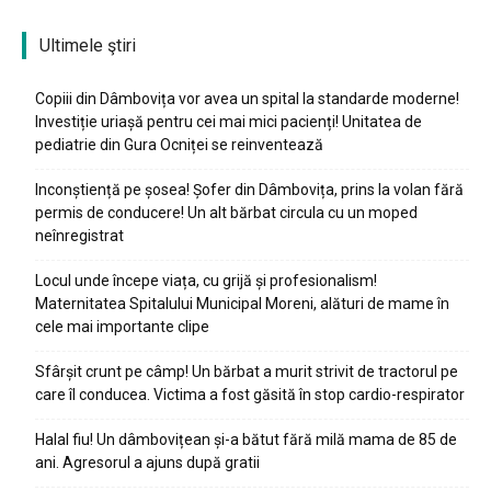
Ultimele ştiri
Copiii din Dâmbovița vor avea un spital la standarde moderne!
Investiție uriașă pentru cei mai mici pacienți! Unitatea de
pediatrie din Gura Ocniței se reinventează
Inconștiență pe șosea! Șofer din Dâmbovița, prins la volan fără
permis de conducere! Un alt bărbat circula cu un moped
neînregistrat
Locul unde începe viața, cu grijă și profesionalism!
Maternitatea Spitalului Municipal Moreni, alături de mame în
cele mai importante clipe
Sfârșit crunt pe câmp! Un bărbat a murit strivit de tractorul pe
care îl conducea. Victima a fost găsită în stop cardio-respirator
Halal fiu! Un dâmbovițean și-a bătut fără milă mama de 85 de
ani. Agresorul a ajuns după gratii