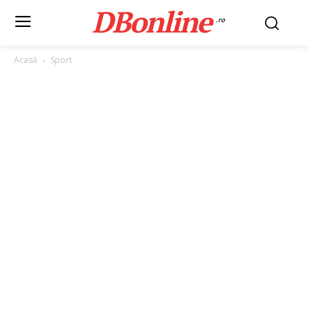
DBonline
.ro
Acasă
Sport