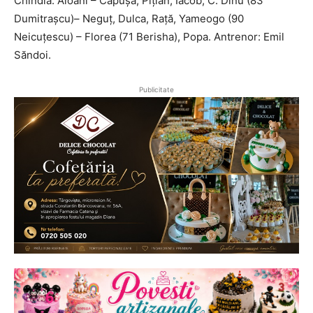
Chindia: Aioani – Căpușă, Pițian, Iacob, C. Dinu (83
Dumitrașcu)– Neguț, Dulca, Rață, Yameogo (90
Neicuțescu) – Florea (71 Berisha), Popa. Antrenor: Emil
Săndoi.
Publicitate