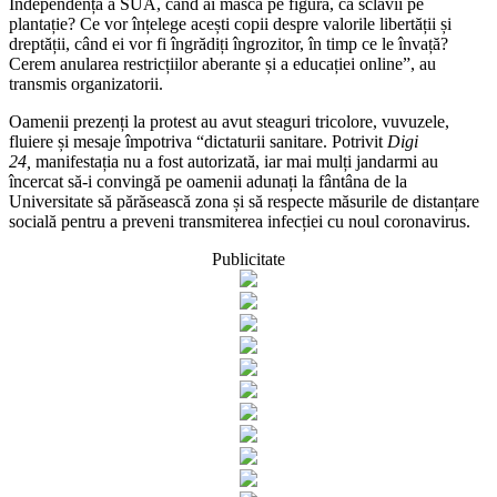
Independență a SUA, când ai masca pe figură, ca sclavii pe
plantație? Ce vor înțelege acești copii despre valorile libertății și
dreptății, când ei vor fi îngrădiți îngrozitor, în timp ce le învață?
Cerem anularea restricțiilor aberante și a educației online”, au
transmis organizatorii.
Oamenii prezenți la protest au avut steaguri tricolore, vuvuzele,
fluiere și mesaje împotriva “dictaturii sanitare. Potrivit
Digi
24,
manifestația nu a fost autorizată, iar mai mulți jandarmi au
încercat să-i convingă pe oamenii adunați la fântâna de la
Universitate să părăsească zona și să respecte măsurile de distanțare
socială pentru a preveni transmiterea infecției cu noul coronavirus.
Publicitate