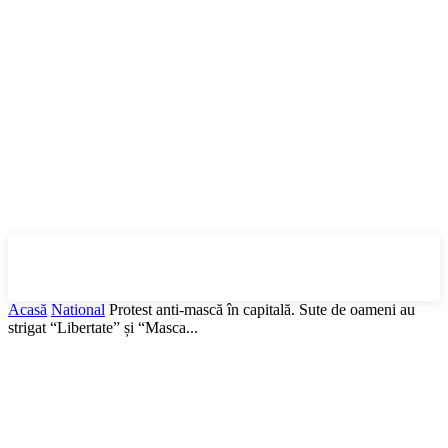
DBonline
.ro
Acasă
National
Protest anti-mască în capitală. Sute de oameni au
strigat “Libertate” și “Masca...