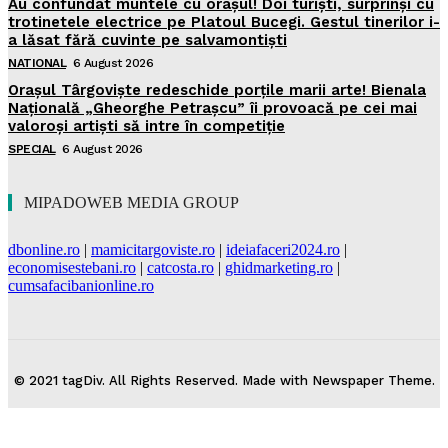
Au confundat muntele cu orașul! Doi turiști, surprinși cu
trotinetele electrice pe Platoul Bucegi. Gestul tinerilor i-
a lăsat fără cuvinte pe salvamontiști
NATIONAL
6 August 2026
Orașul Târgoviște redeschide porțile marii arte! Bienala
Națională „Gheorghe Petrașcu” îi provoacă pe cei mai
valoroși artiști să intre în competiție
SPECIAL
6 August 2026
MIPADOWEB MEDIA GROUP
dbonline.ro
|
mamicitargoviste.ro
|
ideiafaceri2024.ro
|
economisestebani.ro
|
catcosta.ro
|
ghidmarketing.ro
|
cumsafacibanionline.ro
© 2021 tagDiv. All Rights Reserved. Made with Newspaper Theme.