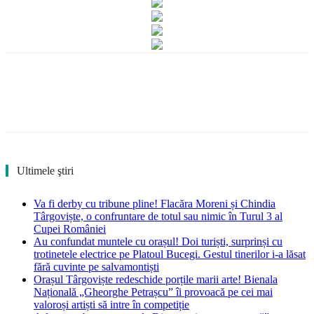
Ultimele ştiri
Va fi derby cu tribune pline! Flacăra Moreni și Chindia
Târgoviște, o confruntare de totul sau nimic în Turul 3 al
Cupei României
Au confundat muntele cu orașul! Doi turiști, surprinși cu
trotinetele electrice pe Platoul Bucegi. Gestul tinerilor i-a lăsat
fără cuvinte pe salvamontiști
Orașul Târgoviște redeschide porțile marii arte! Bienala
Națională „Gheorghe Petrașcu” îi provoacă pe cei mai
valoroși artiști să intre în competiție