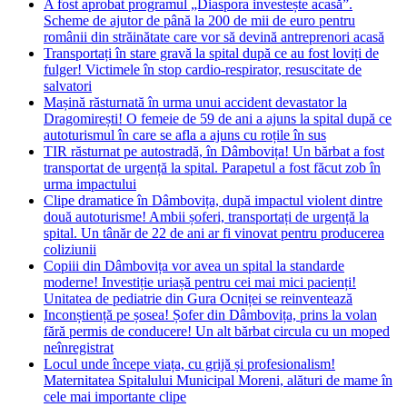
A fost aprobat programul „Diaspora investește acasă”.
Scheme de ajutor de până la 200 de mii de euro pentru
românii din străinătate care vor să devină antreprenori acasă
Transportați în stare gravă la spital după ce au fost loviți de
fulger! Victimele în stop cardio-respirator, resuscitate de
salvatori
Mașină răsturnată în urma unui accident devastator la
Dragomirești! O femeie de 59 de ani a ajuns la spital după ce
autoturismul în care se afla a ajuns cu roțile în sus
TIR răsturnat pe autostradă, în Dâmbovița! Un bărbat a fost
transportat de urgență la spital. Parapetul a fost făcut zob în
urma impactului
Clipe dramatice în Dâmbovița, după impactul violent dintre
două autoturisme! Ambii șoferi, transportați de urgență la
spital. Un tânăr de 22 de ani ar fi vinovat pentru producerea
coliziunii
Copiii din Dâmbovița vor avea un spital la standarde
moderne! Investiție uriașă pentru cei mai mici pacienți!
Unitatea de pediatrie din Gura Ocniței se reinventează
Inconștiență pe șosea! Șofer din Dâmbovița, prins la volan
fără permis de conducere! Un alt bărbat circula cu un moped
neînregistrat
Locul unde începe viața, cu grijă și profesionalism!
Maternitatea Spitalului Municipal Moreni, alături de mame în
cele mai importante clipe