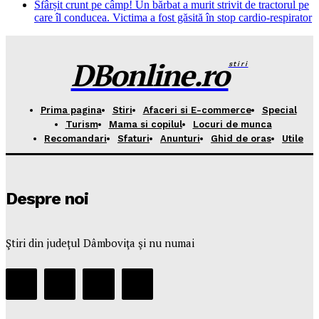
Sfârșit crunt pe câmp! Un bărbat a murit strivit de tractorul pe
care îl conducea. Victima a fost găsită în stop cardio-respirator
DBonline.ro
stiri
Prima pagina
Stiri
Afaceri si E-commerce
Special
Turism
Mama si copilul
Locuri de munca
Recomandari
Sfaturi
Anunturi
Ghid de oras
Utile
Despre noi
Ştiri din judeţul Dâmboviţa şi nu numai