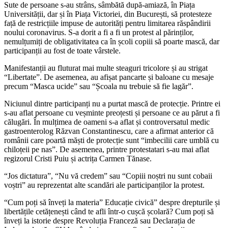
Sute de persoane s-au strâns, sâmbătă după-amiază, în Piața
Universității, dar și în Piața Victoriei, din București, să protesteze
față de restricțiile impuse de autorități pentru limitarea răspândirii
noului coronavirus. S-a dorit a fi a fi un protest al părinților,
nemulțumiți de obligativitatea ca în școli copiii să poarte mască, dar
participanții au fost de toate vârstele.
Manifestanții au fluturat mai multe steaguri tricolore și au strigat
“Libertate”. De asemenea, au afișat pancarte și baloane cu mesaje
precum “Masca ucide” sau “Școala nu trebuie să fie lagăr”.
Niciunul dintre participanți nu a purtat mască de protecție. Printre ei
s-au aflat persoane cu veșminte preoțesti și persoane ce au părut a fi
călugări. În mulțimea de oameni s-a aflat și controversatul medic
gastroenterolog Răzvan Constantinescu, care a afirmat anterior că
românii care poartă măști de protecție sunt “imbecilii care umblă cu
chiloțeii pe nas”. De asemenea, printre protestatari s-au mai aflat
regizorul Cristi Puiu și actrița Carmen Tănase.
“Jos dictatura”, “Nu vă credem” sau “Copiii noștri nu sunt cobaii
voștri” au reprezentat alte scandări ale participanților la protest.
“Cum poți să înveți la materia” Educație civică” despre drepturile și
libertățile cetățenești când te afli într-o cușcă școlară? Cum poți să
înveți la istorie despre Revoluția Franceză sau Declarația de