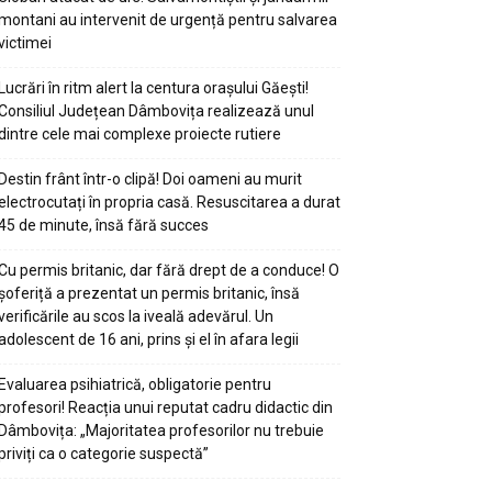
montani au intervenit de urgență pentru salvarea
victimei
Lucrări în ritm alert la centura orașului Găești!
Consiliul Județean Dâmbovița realizează unul
dintre cele mai complexe proiecte rutiere
Destin frânt într-o clipă! Doi oameni au murit
electrocutați în propria casă. Resuscitarea a durat
45 de minute, însă fără succes
Cu permis britanic, dar fără drept de a conduce! O
șoferiță a prezentat un permis britanic, însă
verificările au scos la iveală adevărul. Un
adolescent de 16 ani, prins și el în afara legii
Evaluarea psihiatrică, obligatorie pentru
profesori! Reacția unui reputat cadru didactic din
Dâmbovița: „Majoritatea profesorilor nu trebuie
priviți ca o categorie suspectă”