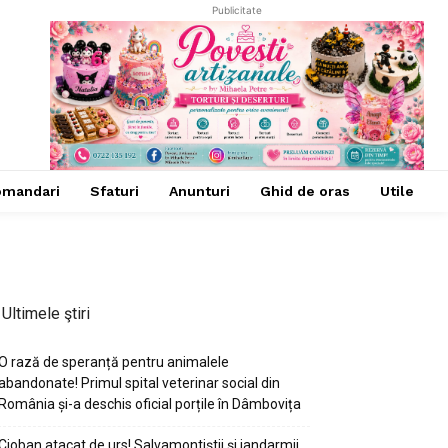
Publicitate
omandari
Sfaturi
Anunturi
Ghid de oras
Utile
Ultimele ştiri
O rază de speranță pentru animalele
abandonate! Primul spital veterinar social din
România și-a deschis oficial porțile în Dâmbovița
Cioban atacat de urs! Salvamontiștii și jandarmii