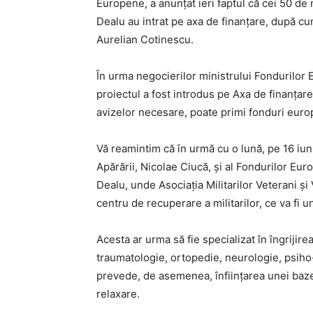
Europene, a anunțat ieri faptul că cei 50 de
Dealu au intrat pe axa de finanțare, după cum
Aurelian Cotinescu.
În urma negocierilor ministrului Fondurilor
proiectul a fost introdus pe Axa de finanțar
avizelor necesare, poate primi fonduri euro
Vă reamintim că în urmă cu o lună, pe 16 iuni
Apărării, Nicolae Ciucă, și al Fondurilor Eur
Dealu, unde Asociația Militarilor Veterani ș
centru de recuperare a militarilor, ce va fi 
Acesta ar urma să fie specializat în îngrijire
traumatologie, ortopedie, neurologie, psiho-
prevede, de asemenea, înființarea unei baz
relaxare.