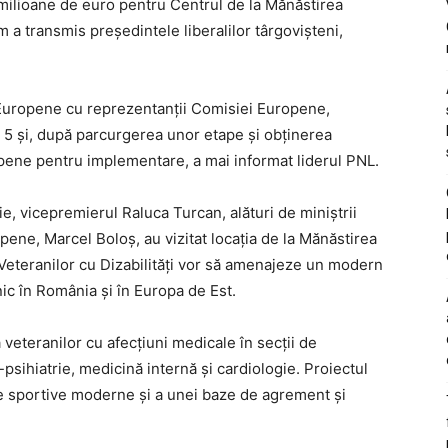
 milioane de euro pentru Centrul de la Mănăstirea
 a transmis președintele liberalilor târgovișteni,
 Europene cu reprezentanții Comisiei Europene,
e 5 și, după parcurgerea unor etape și obținerea
pene pentru implementare, a mai informat liderul PNL.
e, vicepremierul Raluca Turcan, alături de miniștrii
opene, Marcel Boloș, au vizitat locația de la Mănăstirea
i Veteranilor cu Dizabilități vor să amenajeze un modern
unic în România și în Europa de Est.
a veteranilor cu afecțiuni medicale în secții de
psihiatrie, medicină internă și cardiologie. Proiectul
e sportive moderne și a unei baze de agrement și