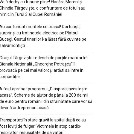
Va fi derby cu tribune pline! Flacăra Moreni și
Chindia Târgoviște, o confruntare de totul sau
nimic în Turul 3 al Cupei României
Au confundat muntele cu orașul! Doi turiști,
surprinși cu trotinetele electrice pe Platoul
Bucegi. Gestul tinerilor i-a lăsat fără cuvinte pe
salvamontiști
Orașul Târgoviște redeschide porțile marii arte!
Bienala Națională „Gheorghe Petrașcu” îi
provoacă pe cei mai valoroși artiști să intre în
competiție
A fost aprobat programul „Diaspora investește
acasă”. Scheme de ajutor de până la 200 de mii
de euro pentru românii din străinătate care vor să
devină antreprenori acasă
Transportați în stare gravă la spital după ce au
fost loviți de fulger! Victimele în stop cardio-
respirator, resuscitate de salvatori