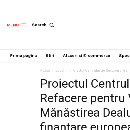
Search
MENU
Prima pagina
Stiri
Afaceri si E-commerce
Speci
Acasă
Local
Proiectul Centrului de Recuperare și 
Proiectul Centrul
Refacere pentru 
Mănăstirea Dealu
finanțare europe