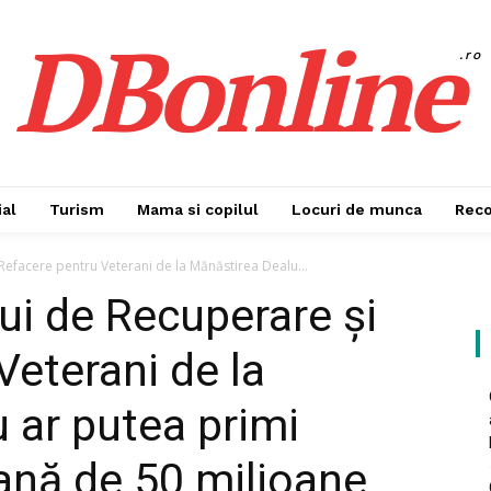
DBonline
.ro
al
Turism
Mama si copilul
Locuri de munca
Rec
Refacere pentru Veterani de la Mănăstirea Dealu...
ui de Recuperare și
Veterani de la
 ar putea primi
ană de 50 milioane