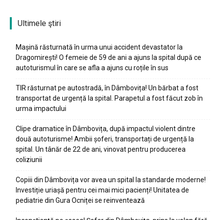
Ultimele ştiri
Mașină răsturnată în urma unui accident devastator la
Dragomirești! O femeie de 59 de ani a ajuns la spital după ce
autoturismul în care se afla a ajuns cu roțile în sus
TIR răsturnat pe autostradă, în Dâmbovița! Un bărbat a fost
transportat de urgență la spital. Parapetul a fost făcut zob în
urma impactului
Clipe dramatice în Dâmbovița, după impactul violent dintre
două autoturisme! Ambii șoferi, transportați de urgență la
spital. Un tânăr de 22 de ani, vinovat pentru producerea
coliziunii
Copiii din Dâmbovița vor avea un spital la standarde moderne!
Investiție uriașă pentru cei mai mici pacienți! Unitatea de
pediatrie din Gura Ocniței se reinventează