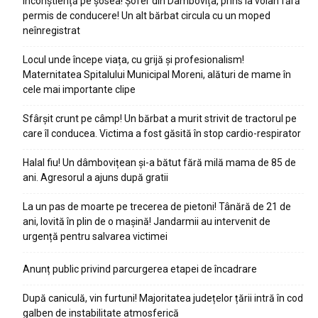
Inconștiență pe șosea! Șofer din Dâmbovița, prins la volan fără
permis de conducere! Un alt bărbat circula cu un moped
neînregistrat
Locul unde începe viața, cu grijă și profesionalism!
Maternitatea Spitalului Municipal Moreni, alături de mame în
cele mai importante clipe
Sfârșit crunt pe câmp! Un bărbat a murit strivit de tractorul pe
care îl conducea. Victima a fost găsită în stop cardio-respirator
Halal fiu! Un dâmbovițean și-a bătut fără milă mama de 85 de
ani. Agresorul a ajuns după gratii
La un pas de moarte pe trecerea de pietoni! Tânără de 21 de
ani, lovită în plin de o mașină! Jandarmii au intervenit de
urgență pentru salvarea victimei
Anunț public privind parcurgerea etapei de încadrare
După caniculă, vin furtuni! Majoritatea județelor țării intră în cod
galben de instabilitate atmosferică