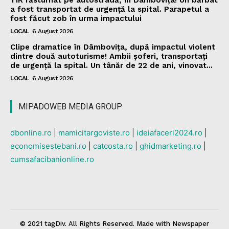
TIR răsturnat pe autostradă, în Dâmbovița! Un bărbat
a fost transportat de urgență la spital. Parapetul a
fost făcut zob în urma impactului
LOCAL
6 August 2026
Clipe dramatice în Dâmbovița, după impactul violent
dintre două autoturisme! Ambii șoferi, transportați
de urgență la spital. Un tânăr de 22 de ani, vinovat...
LOCAL
6 August 2026
MIPADOWEB MEDIA GROUP
dbonline.ro
|
mamicitargoviste.ro
|
ideiafaceri2024.ro
|
economisestebani.ro
|
catcosta.ro
|
ghidmarketing.ro
|
cumsafacibanionline.ro
© 2021 tagDiv. All Rights Reserved. Made with Newspaper