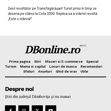
Gest revoltător pe Transfăgărășan! Turist prins în timp ce
desena pe stânci la Cota 2000. Replica sa a stârnit revoltă:
„Este o stâncă!”
DBonline.ro
stiri
Prima pagina
Stiri
Afaceri si E-commerce
Special
Turism
Mama si copilul
Locuri de munca
Recomandari
Sfaturi
Anunturi
Ghid de oras
Utile
Despre noi
Ştiri din judeţul Dâmboviţa şi nu numai