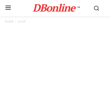
DBonline
.ro
Acasă
Local