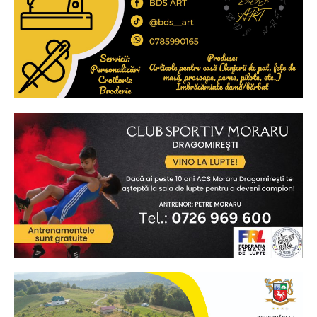
Ionuț Parghel
2
de 2