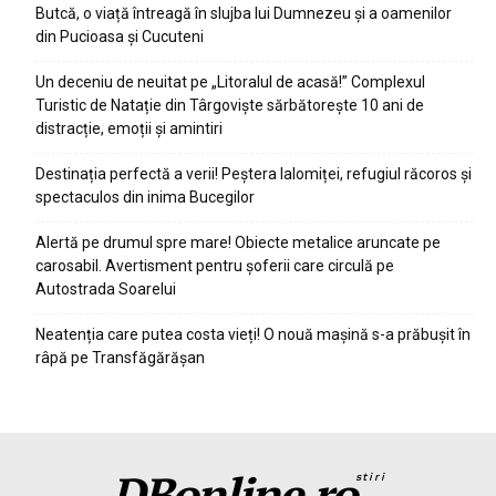
Butcă, o viață întreagă în slujba lui Dumnezeu și a oamenilor
din Pucioasa și Cucuteni
Un deceniu de neuitat pe „Litoralul de acasă!” Complexul
Turistic de Natație din Târgoviște sărbătorește 10 ani de
distracție, emoții și amintiri
Destinația perfectă a verii! Peștera Ialomiței, refugiul răcoros și
spectaculos din inima Bucegilor
Alertă pe drumul spre mare! Obiecte metalice aruncate pe
carosabil. Avertisment pentru șoferii care circulă pe
Autostrada Soarelui
Neatenția care putea costa vieți! O nouă mașină s-a prăbușit în
râpă pe Transfăgărășan
DBonline.ro
stiri