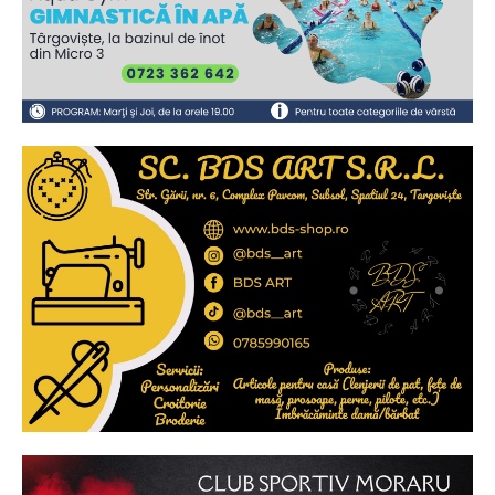
Ionuț Parghel
2
de 2