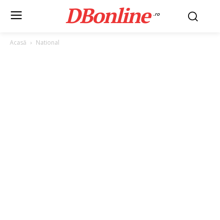
DBonline
.ro
Acasă
National