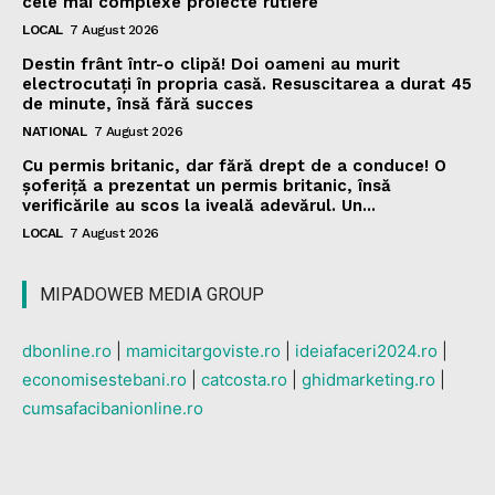
cele mai complexe proiecte rutiere
LOCAL
7 August 2026
Destin frânt într-o clipă! Doi oameni au murit
electrocutați în propria casă. Resuscitarea a durat 45
de minute, însă fără succes
NATIONAL
7 August 2026
Cu permis britanic, dar fără drept de a conduce! O
șoferiță a prezentat un permis britanic, însă
verificările au scos la iveală adevărul. Un...
LOCAL
7 August 2026
MIPADOWEB MEDIA GROUP
dbonline.ro
|
mamicitargoviste.ro
|
ideiafaceri2024.ro
|
economisestebani.ro
|
catcosta.ro
|
ghidmarketing.ro
|
cumsafacibanionline.ro