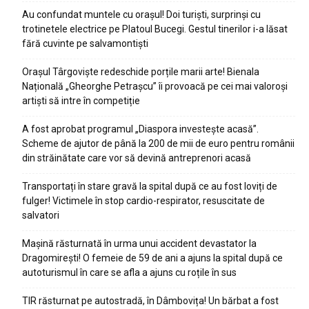
Au confundat muntele cu orașul! Doi turiști, surprinși cu
trotinetele electrice pe Platoul Bucegi. Gestul tinerilor i-a lăsat
fără cuvinte pe salvamontiști
Orașul Târgoviște redeschide porțile marii arte! Bienala
Națională „Gheorghe Petrașcu” îi provoacă pe cei mai valoroși
artiști să intre în competiție
A fost aprobat programul „Diaspora investește acasă”.
Scheme de ajutor de până la 200 de mii de euro pentru românii
din străinătate care vor să devină antreprenori acasă
Transportați în stare gravă la spital după ce au fost loviți de
fulger! Victimele în stop cardio-respirator, resuscitate de
salvatori
Mașină răsturnată în urma unui accident devastator la
Dragomirești! O femeie de 59 de ani a ajuns la spital după ce
autoturismul în care se afla a ajuns cu roțile în sus
TIR răsturnat pe autostradă, în Dâmbovița! Un bărbat a fost