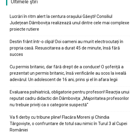
Ultimele ştiri
Lucrări în ritm alert la centura orașului Găești! Consiliul
Județean Dâmbovița realizează unul dintre cele mai complexe
proiecte rutiere
Destin frânt într-o clipă! Doi oameni au murit electrocutați în
propria casă. Resuscitarea a durat 45 de minute, însă fără
succes
Cu permis britanic, dar fără drept de a conduce! O șoferiță a
prezentat un permis britanic, însă verificările au scos la iveală
adevărul. Un adolescent de 16 ani, prins și el în afara legii
Evaluarea psihiatrică, obligatorie pentru profesori! Reacția unui
reputat cadru didactic din Dâmbovița: „Majoritatea profesorilor
nu trebuie priviți ca o categorie suspectă”
Va fi derby cu tribune pline! Flacăra Moreni și Chindia
Târgoviște, o confruntare de totul sau nimic în Turul 3 al Cupei
României