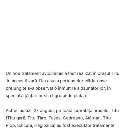
Un nou tratament aviochimic a fost realizat în orașul Titu,
în această vară. Din cauza perioadelor călduroase
prelungite s-a observat o înmulțire a dăunătorilor, în
special a țânțarilor și a tigrului de platan.
Astfel, astăzi, 27 august, pe toată suprafața orașului Titu
(Titu gară, Titu-Târg, Fusea, Codreanu, Atârnați, Titu-
Plop, Sălcuța, Hagioaica) au fost executate tratamente