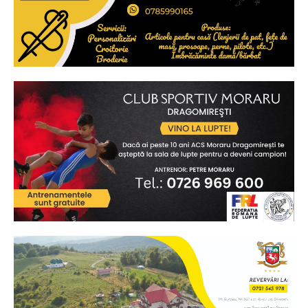
Ionuț Parghel
2
de 2