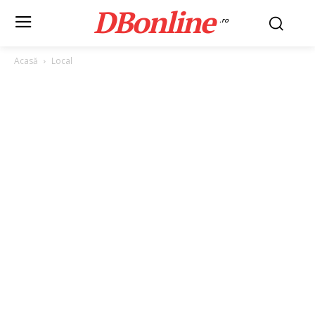
DBonline
.ro
Acasă
Local