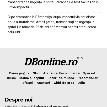
transportat de urgență la spital. Parapetul a fost făcut zob în
urma impactului
Clipe dramatice în Dâmbovița, după impactul violent dintre
două autoturisme! Ambii șoferi, transportați de urgență la
spital. Un tânăr de 22 de ani ar fi vinovat pentru producerea
coliziunii
DBonline.ro
stiri
Prima pagina
Stiri
Afaceri si E-commerce
Special
Turism
Mama si copilul
Locuri de munca
Recomandari
Sfaturi
Anunturi
Ghid de oras
Utile
Despre noi
Ştiri din judeţul Dâmboviţa şi nu numai