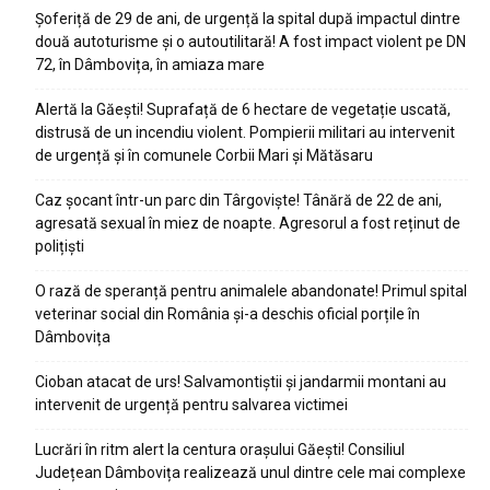
Șoferiță de 29 de ani, de urgență la spital după impactul dintre
două autoturisme și o autoutilitară! A fost impact violent pe DN
72, în Dâmbovița, în amiaza mare
Alertă la Găești! Suprafață de 6 hectare de vegetație uscată,
distrusă de un incendiu violent. Pompierii militari au intervenit
de urgență și în comunele Corbii Mari și Mătăsaru
Caz șocant într-un parc din Târgoviște! Tânără de 22 de ani,
agresată sexual în miez de noapte. Agresorul a fost reținut de
polițiști
O rază de speranță pentru animalele abandonate! Primul spital
veterinar social din România și-a deschis oficial porțile în
Dâmbovița
Cioban atacat de urs! Salvamontiștii și jandarmii montani au
intervenit de urgență pentru salvarea victimei
Lucrări în ritm alert la centura orașului Găești! Consiliul
Județean Dâmbovița realizează unul dintre cele mai complexe