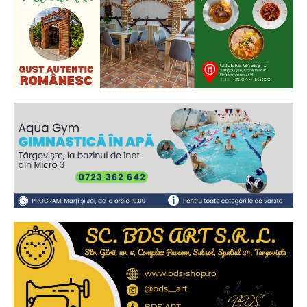
Ionuț Parghel
2
de 2