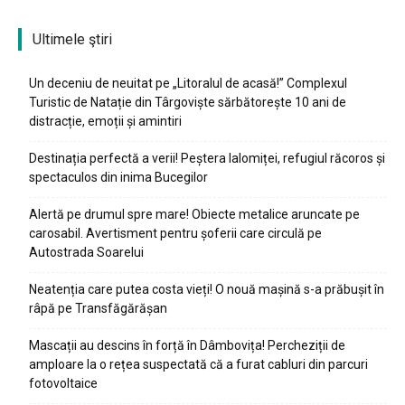
Ultimele ştiri
Un deceniu de neuitat pe „Litoralul de acasă!” Complexul
Turistic de Natație din Târgoviște sărbătorește 10 ani de
distracție, emoții și amintiri
Destinația perfectă a verii! Peștera Ialomiței, refugiul răcoros și
spectaculos din inima Bucegilor
Alertă pe drumul spre mare! Obiecte metalice aruncate pe
carosabil. Avertisment pentru șoferii care circulă pe
Autostrada Soarelui
Neatenția care putea costa vieți! O nouă mașină s-a prăbușit în
râpă pe Transfăgărășan
Mascații au descins în forță în Dâmbovița! Percheziții de
amploare la o rețea suspectată că a furat cabluri din parcuri
fotovoltaice