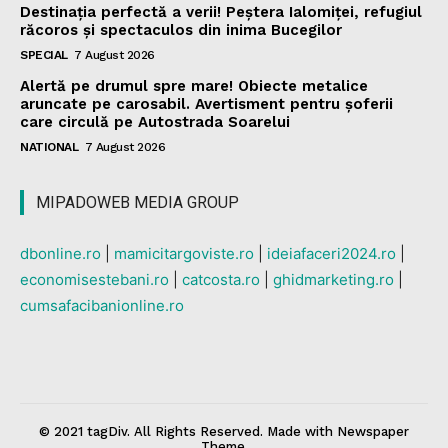
Destinația perfectă a verii! Peștera Ialomiței, refugiul
răcoros și spectaculos din inima Bucegilor
SPECIAL
7 August 2026
Alertă pe drumul spre mare! Obiecte metalice
aruncate pe carosabil. Avertisment pentru șoferii
care circulă pe Autostrada Soarelui
NATIONAL
7 August 2026
MIPADOWEB MEDIA GROUP
dbonline.ro
|
mamicitargoviste.ro
|
ideiafaceri2024.ro
|
economisestebani.ro
|
catcosta.ro
|
ghidmarketing.ro
|
cumsafacibanionline.ro
© 2021 tagDiv. All Rights Reserved. Made with Newspaper
Theme.