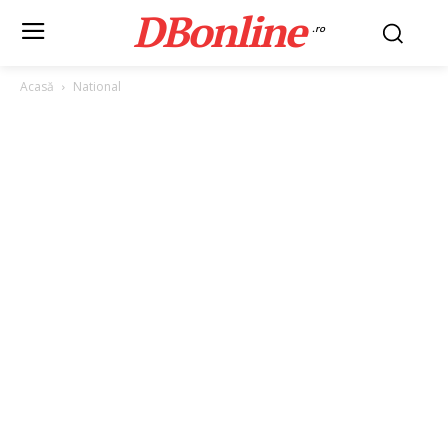
DBonline
.ro
Acasă
National