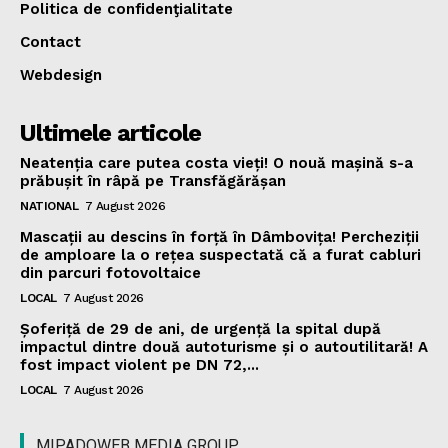
Politica de confidenţialitate
Contact
Webdesign
Ultimele articole
Neatenția care putea costa vieți! O nouă mașină s-a
prăbușit în râpă pe Transfăgărășan
NATIONAL
7 August 2026
Mascații au descins în forță în Dâmbovița! Percheziții
de amploare la o rețea suspectată că a furat cabluri
din parcuri fotovoltaice
LOCAL
7 August 2026
Șoferiță de 29 de ani, de urgență la spital după
impactul dintre două autoturisme și o autoutilitară! A
fost impact violent pe DN 72,...
LOCAL
7 August 2026
MIPADOWEB MEDIA GROUP