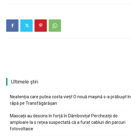
Ultimele ştiri
Neatenția care putea costa vieți! O nouă mașină s-a prăbușit în
râpă pe Transfăgărășan
Mascații au descins în forță în Dâmbovița! Percheziții de
amploare la o rețea suspectată că a furat cabluri din parcuri
fotovoltaice