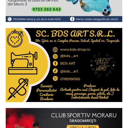
Ionuț Parghel
2
de 2