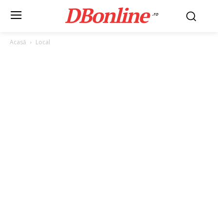
DBonline
.ro
Acasă
Local