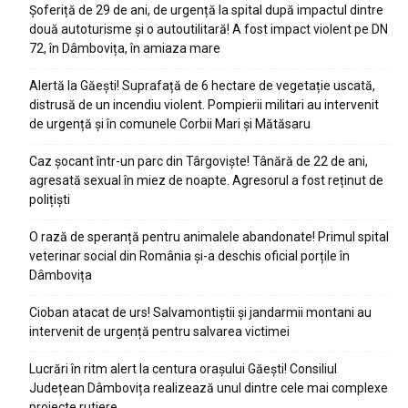
Șoferiță de 29 de ani, de urgență la spital după impactul dintre
două autoturisme și o autoutilitară! A fost impact violent pe DN
72, în Dâmbovița, în amiaza mare
Alertă la Găești! Suprafață de 6 hectare de vegetație uscată,
distrusă de un incendiu violent. Pompierii militari au intervenit
de urgență și în comunele Corbii Mari și Mătăsaru
Caz șocant într-un parc din Târgoviște! Tânără de 22 de ani,
agresată sexual în miez de noapte. Agresorul a fost reținut de
polițiști
O rază de speranță pentru animalele abandonate! Primul spital
veterinar social din România și-a deschis oficial porțile în
Dâmbovița
Cioban atacat de urs! Salvamontiștii și jandarmii montani au
intervenit de urgență pentru salvarea victimei
Lucrări în ritm alert la centura orașului Găești! Consiliul
Județean Dâmbovița realizează unul dintre cele mai complexe
proiecte rutiere