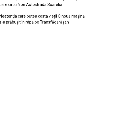
care circulă pe Autostrada Soarelui
Neatenția care putea costa vieți! O nouă mașină
s-a prăbușit în râpă pe Transfăgărășan