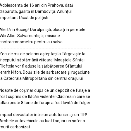
Adolescentă de 16 ani din Prahova, dată
dispărută, găsită în Dâmbovița. Anunțul
important făcut de polițiști
Alertă în Bucegi! Doi alpiniști, blocați în peretele
Văii Albe. Salvamontiștii, misiune
contracronometru pentru a-i salva
Zeci de mii de pelerini așteptați la Târgoviște la
începutul săptămânii viitoare! Moaștele Sfintei
Filofteia vor fi aduse la sărbătoarea Sfântului
Ierarh Nifon. Două zile de sărbătoare și rugăciune
la Catedrala Mitropolitană din centrul orașului
Noapte de coșmar după ce un depozit de furaje a
fost cuprins de flăcări violente! Clădirea în care se
aflau peste 8 tone de furaje a fost lovită de fulger
Impact devastator între un autoturism și un TIR!
Ambele autovehicule au luat foc, iar un șofer a
murit carbonizat