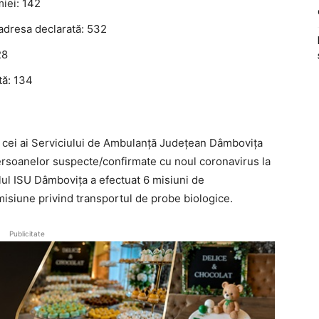
iei: 142
/adresa declarată: 532
28
tă: 134
i cei ai Serviciului de Ambulanță Județean Dâmbovița
persoanelor suspecte/confirmate cu noul coronavirus la
lul ISU Dâmbovița a efectuat 6 misiuni de
isiune privind transportul de probe biologice.
Publicitate