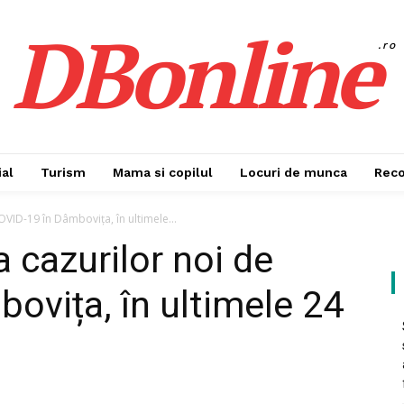
DBonline
.ro
al
Turism
Mama si copilul
Locuri de munca
Rec
VID-19 în Dâmbovița, în ultimele...
 cazurilor noi de
ovița, în ultimele 24