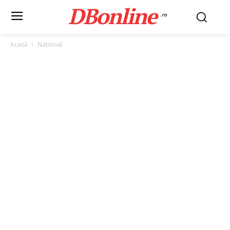
DBonline
.ro
Acasă
National