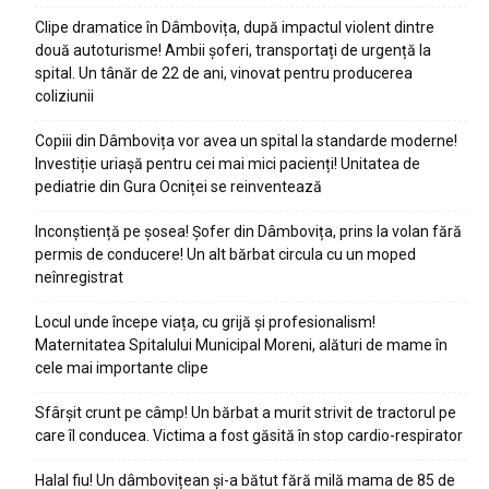
Clipe dramatice în Dâmbovița, după impactul violent dintre
două autoturisme! Ambii șoferi, transportați de urgență la
spital. Un tânăr de 22 de ani, vinovat pentru producerea
coliziunii
Copiii din Dâmbovița vor avea un spital la standarde moderne!
Investiție uriașă pentru cei mai mici pacienți! Unitatea de
pediatrie din Gura Ocniței se reinventează
Inconștiență pe șosea! Șofer din Dâmbovița, prins la volan fără
permis de conducere! Un alt bărbat circula cu un moped
neînregistrat
Locul unde începe viața, cu grijă și profesionalism!
Maternitatea Spitalului Municipal Moreni, alături de mame în
cele mai importante clipe
Sfârșit crunt pe câmp! Un bărbat a murit strivit de tractorul pe
care îl conducea. Victima a fost găsită în stop cardio-respirator
Halal fiu! Un dâmbovițean și-a bătut fără milă mama de 85 de