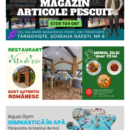
Ionuț Parghel
2
de 2