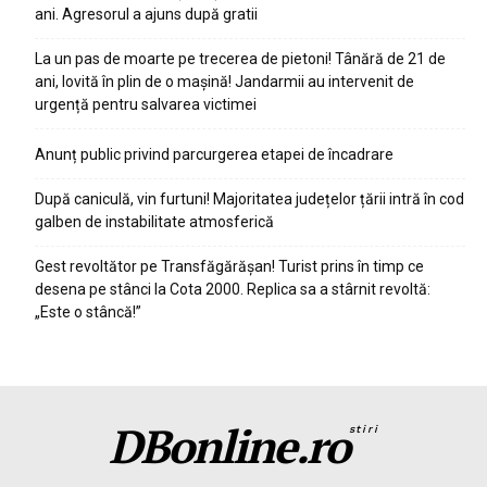
ani. Agresorul a ajuns după gratii
La un pas de moarte pe trecerea de pietoni! Tânără de 21 de
ani, lovită în plin de o mașină! Jandarmii au intervenit de
urgență pentru salvarea victimei
Anunț public privind parcurgerea etapei de încadrare
După caniculă, vin furtuni! Majoritatea județelor țării intră în cod
galben de instabilitate atmosferică
Gest revoltător pe Transfăgărășan! Turist prins în timp ce
desena pe stânci la Cota 2000. Replica sa a stârnit revoltă:
„Este o stâncă!”
DBonline.ro
stiri