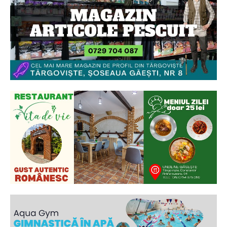
Ionuț Parghel