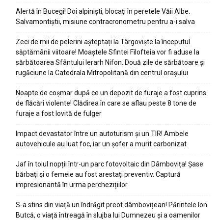
Alertă în Bucegi! Doi alpiniști, blocați în peretele Văii Albe.
Salvamontiștii, misiune contracronometru pentru a-i salva
Zeci de mii de pelerini așteptați la Târgoviște la începutul
săptămânii viitoare! Moaștele Sfintei Filofteia vor fi aduse la
sărbătoarea Sfântului Ierarh Nifon. Două zile de sărbătoare și
rugăciune la Catedrala Mitropolitană din centrul orașului
Noapte de coșmar după ce un depozit de furaje a fost cuprins
de flăcări violente! Clădirea în care se aflau peste 8 tone de
furaje a fost lovită de fulger
Impact devastator între un autoturism și un TIR! Ambele
autovehicule au luat foc, iar un șofer a murit carbonizat
Jaf în toiul nopții într-un parc fotovoltaic din Dâmbovița! Șase
bărbați și o femeie au fost arestați preventiv. Captură
impresionantă în urma perchezițiilor
S-a stins din viață un îndrăgit preot dâmbovițean! Părintele Ion
Butcă, o viață întreagă în slujba lui Dumnezeu și a oamenilor