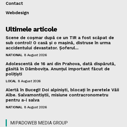
Contact
Webdesign
Ultimele articole
Scene de coșmar după ce un TIR a fost scăpat de
sub control! O casă și o mașină, distruse în urma
accidentului devastator. Șoferul...
NATIONAL
8 August 2026
Adolescentă de 16 ani din Prahova, dată dispărută,
găsită în Dâmbovița. Anunțul important făcut de
polițiști
LOCAL
8 August 2026
Alertă în Bucegi! Doi alpiniști, blocați în peretele Văii
Albe. Salvamontiștii, misiune contracronometru
pentru a-i salva
NATIONAL
8 August 2026
MIPADOWEB MEDIA GROUP