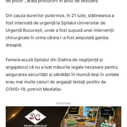
de picior”, arată procurorii în actul de sesizare.
Din cauza durerilor puternice, în 21 iulie, slătineanca a
fost internată de urgență la Spitalul Universitar de
Urgență București, unde a fost supusă unei intervenții
chirurgicale în urma căreia i-a fost amputată gamba
dreaptă.
Femeia acuză Spitalul din Slatina de neglijență și
angajatorul că nu a luat măsurile legale necesare pentru
asigurarea securității și sănătății în muncă deși în unitate
erau mai multe cazuri de angajați testați pozitiv de
COVID-19, potrivit
Mediafax.
Publicitate