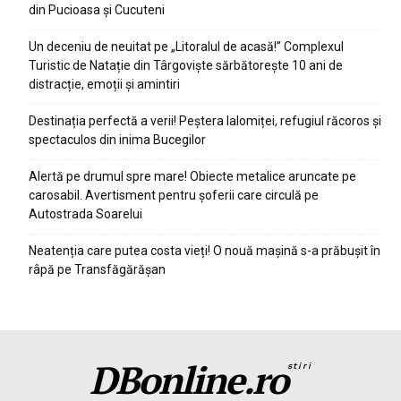
din Pucioasa și Cucuteni
Un deceniu de neuitat pe „Litoralul de acasă!” Complexul
Turistic de Natație din Târgoviște sărbătorește 10 ani de
distracție, emoții și amintiri
Destinația perfectă a verii! Peștera Ialomiței, refugiul răcoros și
spectaculos din inima Bucegilor
Alertă pe drumul spre mare! Obiecte metalice aruncate pe
carosabil. Avertisment pentru șoferii care circulă pe
Autostrada Soarelui
Neatenția care putea costa vieți! O nouă mașină s-a prăbușit în
râpă pe Transfăgărășan
DBonline.ro
stiri