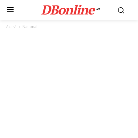
DBonline
.ro
Acasă
National