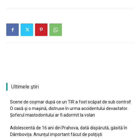
Ultimele ştiri
Scene de coșmar după ce un TIR a fost scăpat de sub control!
O casă și o mașină, distruse în urma accidentului devastator.
Șoferul mastodontului ar fi adormit la volan
Adolescentă de 16 ani din Prahova, dată dispărută, găsită în
Dâmbovița. Anunțul important făcut de polițiști