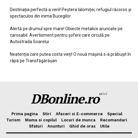
Destinația perfectă a verii! Peștera Ialomiței, refugiul răcoros și
spectaculos din inima Bucegilor
Alertă pe drumul spre mare! Obiecte metalice aruncate pe
carosabil. Avertisment pentru șoferii care circulă pe
Autostrada Soarelui
Neatenția care putea costa vieți! O nouă mașină s-a prăbușit în
râpă pe Transfăgărășan
DBonline.ro
stiri
Prima pagina
Stiri
Afaceri si E-commerce
Special
Turism
Mama si copilul
Locuri de munca
Recomandari
Sfaturi
Anunturi
Ghid de oras
Utile