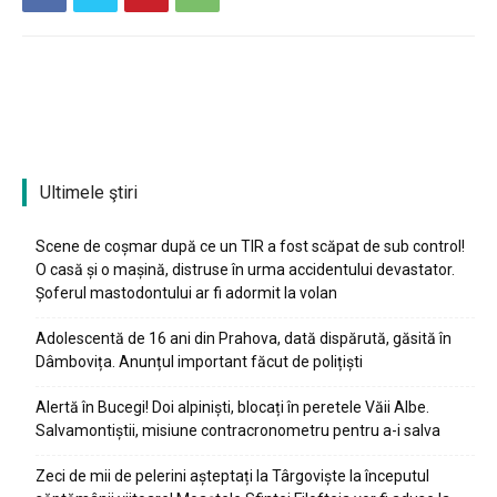
Ultimele ştiri
Scene de coșmar după ce un TIR a fost scăpat de sub control!
O casă și o mașină, distruse în urma accidentului devastator.
Șoferul mastodontului ar fi adormit la volan
Adolescentă de 16 ani din Prahova, dată dispărută, găsită în
Dâmbovița. Anunțul important făcut de polițiști
Alertă în Bucegi! Doi alpiniști, blocați în peretele Văii Albe.
Salvamontiștii, misiune contracronometru pentru a-i salva
Zeci de mii de pelerini așteptați la Târgoviște la începutul