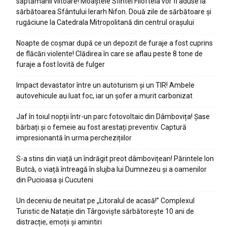
săptămânii viitoare! Moaștele Sfintei Filofteia vor fi aduse la
sărbătoarea Sfântului Ierarh Nifon. Două zile de sărbătoare și
rugăciune la Catedrala Mitropolitană din centrul orașului
Noapte de coșmar după ce un depozit de furaje a fost cuprins
de flăcări violente! Clădirea în care se aflau peste 8 tone de
furaje a fost lovită de fulger
Impact devastator între un autoturism și un TIR! Ambele
autovehicule au luat foc, iar un șofer a murit carbonizat
Jaf în toiul nopții într-un parc fotovoltaic din Dâmbovița! Șase
bărbați și o femeie au fost arestați preventiv. Captură
impresionantă în urma perchezițiilor
S-a stins din viață un îndrăgit preot dâmbovițean! Părintele Ion
Butcă, o viață întreagă în slujba lui Dumnezeu și a oamenilor
din Pucioasa și Cucuteni
Un deceniu de neuitat pe „Litoralul de acasă!” Complexul
Turistic de Natație din Târgoviște sărbătorește 10 ani de
distracție, emoții și amintiri