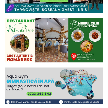
Ionuț Parghel
2
de 2