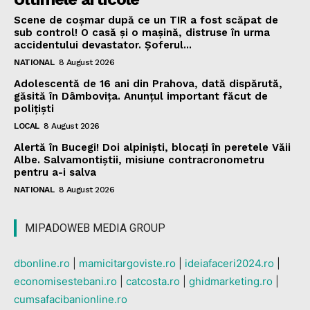
Scene de coșmar după ce un TIR a fost scăpat de
sub control! O casă și o mașină, distruse în urma
accidentului devastator. Șoferul...
NATIONAL
8 August 2026
Adolescentă de 16 ani din Prahova, dată dispărută,
găsită în Dâmbovița. Anunțul important făcut de
polițiști
LOCAL
8 August 2026
Alertă în Bucegi! Doi alpiniști, blocați în peretele Văii
Albe. Salvamontiștii, misiune contracronometru
pentru a-i salva
NATIONAL
8 August 2026
MIPADOWEB MEDIA GROUP
dbonline.ro
|
mamicitargoviste.ro
|
ideiafaceri2024.ro
|
economisestebani.ro
|
catcosta.ro
|
ghidmarketing.ro
|
cumsafacibanionline.ro