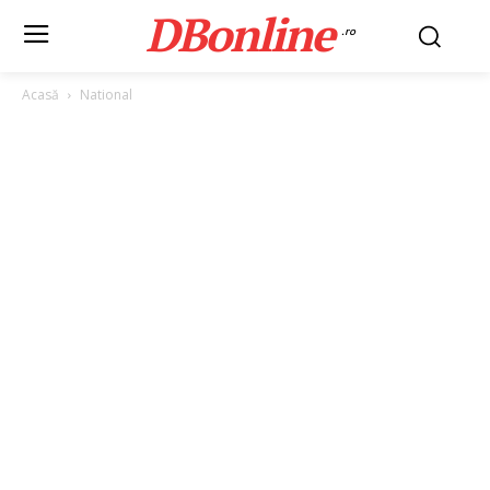
DBonline
.ro
Acasă
National