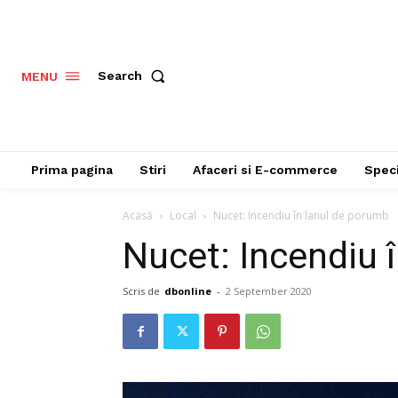
Search
MENU
Prima pagina
Stiri
Afaceri si E-commerce
Speci
Acasă
Local
Nucet: Incendiu în lanul de porumb
Nucet: Incendiu 
Scris de
dbonline
-
2 September 2020