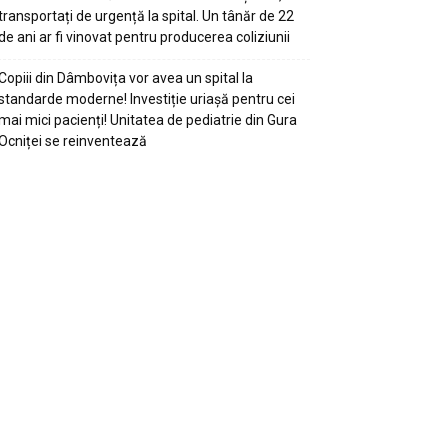
transportați de urgență la spital. Un tânăr de 22
de ani ar fi vinovat pentru producerea coliziunii
Copiii din Dâmbovița vor avea un spital la
standarde moderne! Investiție uriașă pentru cei
mai mici pacienți! Unitatea de pediatrie din Gura
Ocniței se reinventează