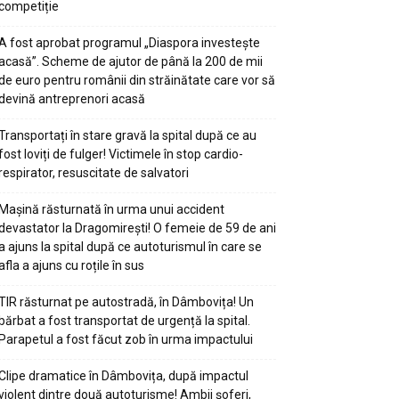
competiție
A fost aprobat programul „Diaspora investește
acasă”. Scheme de ajutor de până la 200 de mii
de euro pentru românii din străinătate care vor să
devină antreprenori acasă
Transportați în stare gravă la spital după ce au
fost loviți de fulger! Victimele în stop cardio-
respirator, resuscitate de salvatori
Mașină răsturnată în urma unui accident
devastator la Dragomirești! O femeie de 59 de ani
a ajuns la spital după ce autoturismul în care se
afla a ajuns cu roțile în sus
TIR răsturnat pe autostradă, în Dâmbovița! Un
bărbat a fost transportat de urgență la spital.
Parapetul a fost făcut zob în urma impactului
Clipe dramatice în Dâmbovița, după impactul
violent dintre două autoturisme! Ambii șoferi,