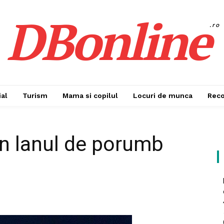
DBonline
.ro
al
Turism
Mama si copilul
Locuri de munca
Rec
în lanul de porumb