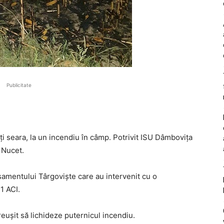
Publicitate
ți seara, la un incendiu în câmp. Potrivit ISU Dâmbovița
i Nucet.
șamentului Târgoviște care au intervenit cu o
1 ACI.
reușit să lichideze puternicul incendiu.