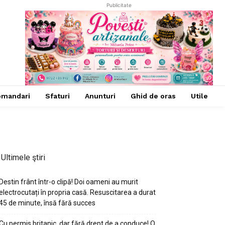
Publicitate
omandari
Sfaturi
Anunturi
Ghid de oras
Utile
Ultimele ştiri
Destin frânt într-o clipă! Doi oameni au murit
electrocutați în propria casă. Resuscitarea a durat
45 de minute, însă fără succes
Cu permis britanic, dar fără drept de a conduce! O