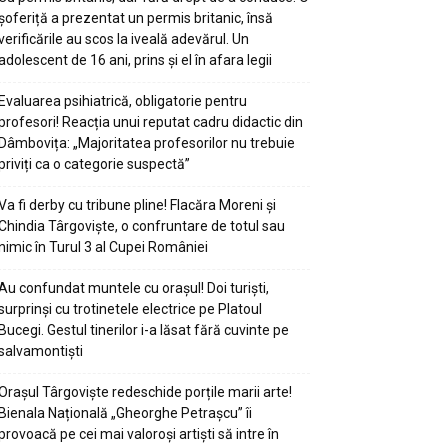
șoferiță a prezentat un permis britanic, însă
verificările au scos la iveală adevărul. Un
adolescent de 16 ani, prins și el în afara legii
Evaluarea psihiatrică, obligatorie pentru
profesori! Reacția unui reputat cadru didactic din
Dâmbovița: „Majoritatea profesorilor nu trebuie
priviți ca o categorie suspectă”
Va fi derby cu tribune pline! Flacăra Moreni și
Chindia Târgoviște, o confruntare de totul sau
nimic în Turul 3 al Cupei României
Au confundat muntele cu orașul! Doi turiști,
surprinși cu trotinetele electrice pe Platoul
Bucegi. Gestul tinerilor i-a lăsat fără cuvinte pe
salvamontiști
Orașul Târgoviște redeschide porțile marii arte!
Bienala Națională „Gheorghe Petrașcu” îi
provoacă pe cei mai valoroși artiști să intre în