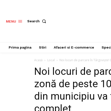
Search
MENU
Prima pagina
Stiri
Afaceri si E-commerce
Speci
Acasă
Local
Noi locuri de parcare în Târgoviște! 
Noi locuri de par
zonă de peste 10
din municipiu va 
complet