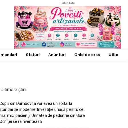
Publicitate
omandari
Sfaturi
Anunturi
Ghid de oras
Utile
Ultimele ştiri
Copiii din Dâmbovița vor avea un spital la
standarde moderne! Investiție uriașă pentru cei
mai mici pacienți! Unitatea de pediatrie din Gura
Ocniței se reinventează