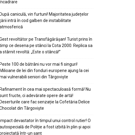
încadrare
După caniculă, vin furtuni! Majoritatea județelor
țării intră în cod galben de instabilitate
atmosferică
Gest revoltător pe Transfăgărășan! Turist prins în
timp ce desena pe stânci la Cota 2000. Replica sa
a stârnit revoltă: „Este o stâncă!”
Peste 100 de bătrâni nu vor mai fi singuri!
Milioane de lei din fonduri europene ajung la cei
mai vulnerabili seniori din Târgoviște
Rafinament în cea mai spectaculoasă formă! Nu
sunt fructe, ci adevărate opere de artă!
Deserturile care fac senzație la Cofetăria Delice
Chocolat din Târgoviște
Impact devastator în timpul unui control rutier! O
autospecială de Poliție a fost izbită în plin și apoi
proiectată într-un șanț