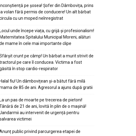
Inconștiență pe șosea! Șofer din Dâmbovița, prins
la volan fără permis de conducere! Un alt bărbat
circula cu un moped neînregistrat
Locul unde începe viața, cu grijă și profesionalism!
Maternitatea Spitalului Municipal Moreni, alături
de mame în cele mai importante clipe
Sfârșit crunt pe câmp! Un bărbat a murit strivit de
tractorul pe care îl conducea. Victima a fost
găsită în stop cardio-respirator
Halal fiu! Un dâmbovițean și-a bătut fără milă
mama de 85 de ani. Agresorul a ajuns după gratii
La un pas de moarte pe trecerea de pietoni!
Tânără de 21 de ani, lovită în plin de o mașină!
Jandarmii au intervenit de urgență pentru
salvarea victimei
Anunț public privind parcurgerea etapei de