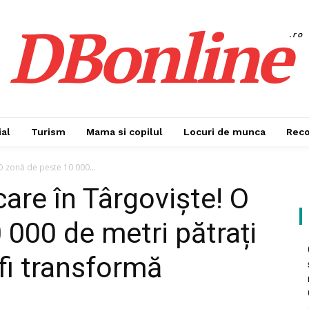
DBonline
.ro
al
Turism
Mama si copilul
Locuri de munca
Rec
O zonă de peste 10 000...
care în Târgoviște! O
 000 de metri pătrați
fi transformă