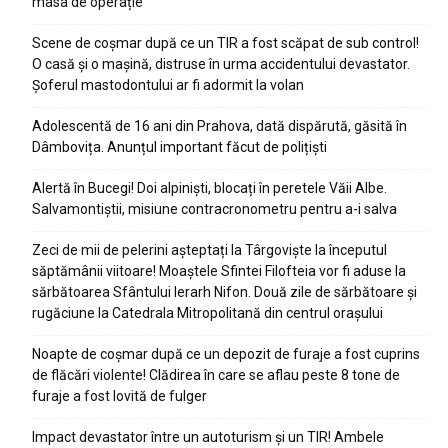
masa de operație
Scene de coșmar după ce un TIR a fost scăpat de sub control!
O casă și o mașină, distruse în urma accidentului devastator.
Șoferul mastodontului ar fi adormit la volan
Adolescentă de 16 ani din Prahova, dată dispărută, găsită în
Dâmbovița. Anunțul important făcut de polițiști
Alertă în Bucegi! Doi alpiniști, blocați în peretele Văii Albe.
Salvamontiștii, misiune contracronometru pentru a-i salva
Zeci de mii de pelerini așteptați la Târgoviște la începutul
săptămânii viitoare! Moaștele Sfintei Filofteia vor fi aduse la
sărbătoarea Sfântului Ierarh Nifon. Două zile de sărbătoare și
rugăciune la Catedrala Mitropolitană din centrul orașului
Noapte de coșmar după ce un depozit de furaje a fost cuprins
de flăcări violente! Clădirea în care se aflau peste 8 tone de
furaje a fost lovită de fulger
Impact devastator între un autoturism și un TIR! Ambele