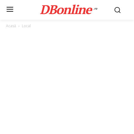
DBonline
.ro
Acasă
Local