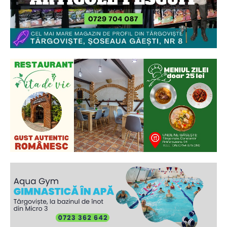
Ionuț Parghel
2
de 2