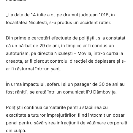
,,La data de 14 iulie a.c., pe drumul județean 101B, în
localitatea Niculești, s-a produs un accident rutier.
Din primele cercetări efectuate de polițiștii, s-a constatat
că un bărbat de 29 de ani, în timp ce ar fi condus un
autoturism, pe direcția Niculești – Movila, într-o curbă la
dreapta, ar fi pierdut controlul direcției de deplasare și s-
ar fi răsturnat într-un șanț.
În urma impactului, șoferul și un pasager de 30 de ani au
fost răniți”, se arată într-un comunicat IPJ Dâmbovița.
Polițiștii continuă cercetările pentru stabilirea cu
exactitate a tuturor împrejurărilor, fiind întocmit un dosar
penal pentru săvârșirea infracțiunii de vătămare corporală
din culpă.