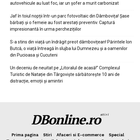
autovehicule au luat foc, iar un șofer a murit carbonizat
Jaf în toiul nopții într-un parc fotovoltaic din Dâmbovița! Șase
bărbați și o femeie au fost arestați preventiv. Captură
impresionantă în urma perchezițiilor
S-a stins din viață un îndrăgit preot dâmbovițean! Părintele Ion
Butcă, o viață întreagă în slujba lui Dumnezeu și a oamenilor
din Pucioasa și Cucuteni
Un deceniu de neuitat pe „Litoralul de acasă!” Complexul
Turistic de Natație din Târgoviște sărbătorește 10 ani de
distracție, emoții și amintiri
DBonline.ro
stiri
Prima pagina
Stiri
Afaceri si E-commerce
Special