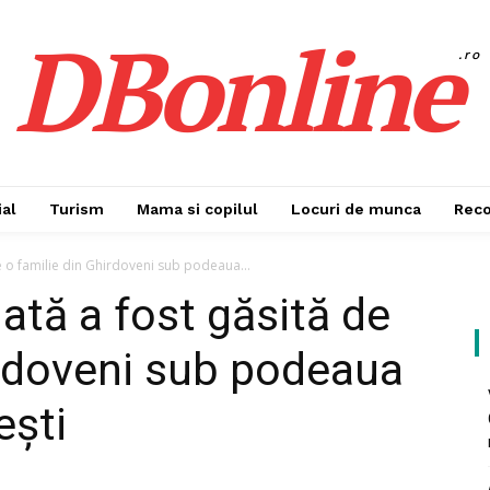
DBonline
.ro
al
Turism
Mama si copilul
Locuri de munca
Rec
e o familie din Ghirdoveni sub podeaua...
ată a fost găsită de
irdoveni sub podeaua
ești