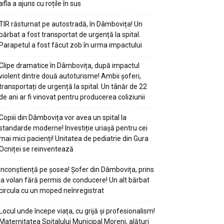
afla a ajuns cu roțile în sus
TIR răsturnat pe autostradă, în Dâmbovița! Un
bărbat a fost transportat de urgență la spital.
Parapetul a fost făcut zob în urma impactului
Clipe dramatice în Dâmbovița, după impactul
violent dintre două autoturisme! Ambii șoferi,
transportați de urgență la spital. Un tânăr de 22
de ani ar fi vinovat pentru producerea coliziunii
Copiii din Dâmbovița vor avea un spital la
standarde moderne! Investiție uriașă pentru cei
mai mici pacienți! Unitatea de pediatrie din Gura
Ocniței se reinventează
Inconștiență pe șosea! Șofer din Dâmbovița, prins
la volan fără permis de conducere! Un alt bărbat
circula cu un moped neînregistrat
Locul unde începe viața, cu grijă și profesionalism!
Maternitatea Spitalului Municipal Moreni, alături