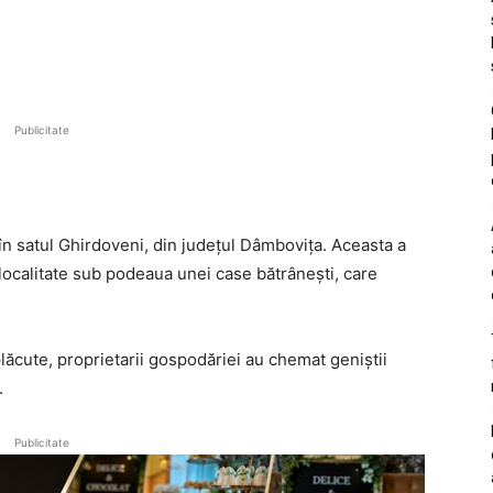
Publicitate
 în satul Ghirdoveni, din județul Dâmbovița. Aceasta a
 localitate sub podeaua unei case bătrânești, care
plăcute, proprietarii gospodăriei au chemat geniștii
.
Publicitate