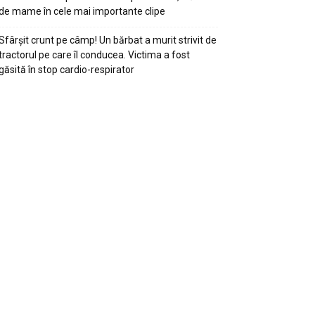
de mame în cele mai importante clipe
Sfârșit crunt pe câmp! Un bărbat a murit strivit de
tractorul pe care îl conducea. Victima a fost
găsită în stop cardio-respirator