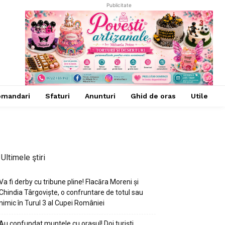
Publicitate
omandari
Sfaturi
Anunturi
Ghid de oras
Utile
Ultimele ştiri
Va fi derby cu tribune pline! Flacăra Moreni și
Chindia Târgoviște, o confruntare de totul sau
nimic în Turul 3 al Cupei României
Au confundat muntele cu orașul! Doi turiști,