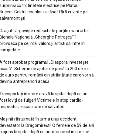
surprinși cu trotinetele electrice pe Platoul
Bucegi. Gestul tinerilor i-a lăsat fără cuvinte pe
salvamontiști
Orașul Târgoviște redeschide porțile marii arte!
Bienala Națională „Gheorghe Petrașcu” îi
provoacă pe cei mai valoroși artiști să intre în
competiție
A fost aprobat programul „Diaspora investește
acasă”. Scheme de ajutor de până la 200 de mii
de euro pentru românii din străinătate care vor să
devină antreprenori acasă
Transportați în stare gravă la spital după ce au
fost loviți de fulger! Victimele în stop cardio-
respirator, resuscitate de salvatori
Mașină răsturnată în urma unui accident
devastator la Dragomirești! O femeie de 59 de ani
a ajuns la spital după ce autoturismul în care se