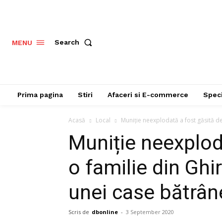
Search
MENU
Prima pagina
Stiri
Afaceri si E-commerce
Speci
Acasă
Local
Muniție neexplodată a fost găsită d
Muniție neexplod
o familie din Gh
unei case bătrân
Scris de
dbonline
-
3 September 2020