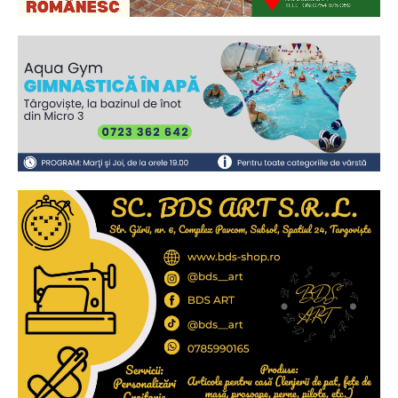
Ionuț Parghel
2
de 2