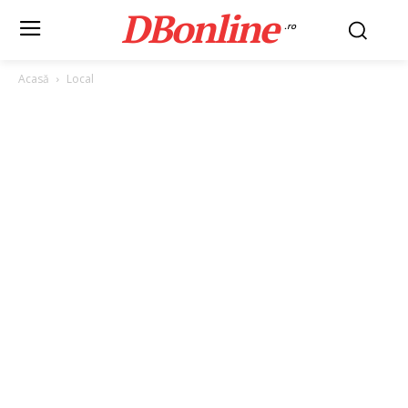
DBonline
.ro
Acasă
Local