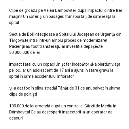
Clipe de groază pe Valea Dâmboviței, după impactul dintre trei
mașini! Un șofer și un pasager, transportați de dimineață la
spital
Secția de Boli Infecțioase a Spitalului Județean de Urgență din
Târgoviște intră într-un amplu proces de modernizare!
Pacienții au fost transferați, iar investiția depășește
30.000.000 de lei
Impact fatal cu un copac! Un șofer începător și-a pierdut viața
pe loc, iar un adolescent de 17 ani a ajuns în stare gravă la
spital în urma accidentului înfiorător
Și-a dat foc în plină stradă! Tânăr de 31 de ani, salvat în ultima
clipă de polițiști
100.000 de lei amendă după un control al Gărzii de Mediu în
Dâmbovița! Ce au descoperit inspectorii la un operator de
deșeuri