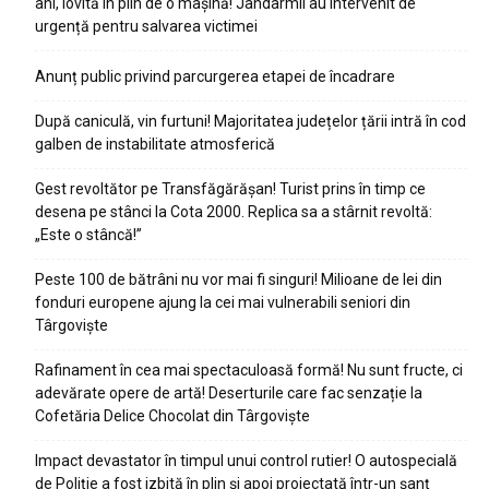
ani, lovită în plin de o mașină! Jandarmii au intervenit de
urgență pentru salvarea victimei
Anunț public privind parcurgerea etapei de încadrare
După caniculă, vin furtuni! Majoritatea județelor țării intră în cod
galben de instabilitate atmosferică
Gest revoltător pe Transfăgărășan! Turist prins în timp ce
desena pe stânci la Cota 2000. Replica sa a stârnit revoltă:
„Este o stâncă!”
Peste 100 de bătrâni nu vor mai fi singuri! Milioane de lei din
fonduri europene ajung la cei mai vulnerabili seniori din
Târgoviște
Rafinament în cea mai spectaculoasă formă! Nu sunt fructe, ci
adevărate opere de artă! Deserturile care fac senzație la
Cofetăria Delice Chocolat din Târgoviște
Impact devastator în timpul unui control rutier! O autospecială
de Poliție a fost izbită în plin și apoi proiectată într-un șanț