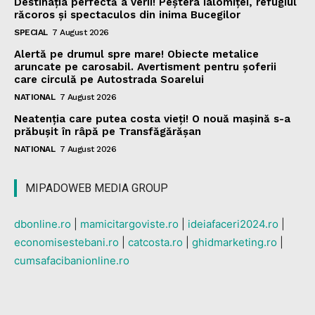
Destinația perfectă a verii! Peștera Ialomiței, refugiul
răcoros și spectaculos din inima Bucegilor
SPECIAL
7 August 2026
Alertă pe drumul spre mare! Obiecte metalice
aruncate pe carosabil. Avertisment pentru șoferii
care circulă pe Autostrada Soarelui
NATIONAL
7 August 2026
Neatenția care putea costa vieți! O nouă mașină s-a
prăbușit în râpă pe Transfăgărășan
NATIONAL
7 August 2026
MIPADOWEB MEDIA GROUP
dbonline.ro
|
mamicitargoviste.ro
|
ideiafaceri2024.ro
|
economisestebani.ro
|
catcosta.ro
|
ghidmarketing.ro
|
cumsafacibanionline.ro