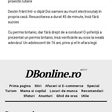
proiecte rutiere
Destin frânt într-o clipă! Doi oameni au murit electrocutați în
propria casă. Resuscitarea a durat 45 de minute, însă fără
succes
Cu permis britanic, dar fără drept de a conduce! O șoferiță a
prezentat un permis britanic, însă verificările au scos la iveală
adevărul. Un adolescent de 16 ani, prins și el în afara legii
DBonline.ro
stiri
Prima pagina
Stiri
Afaceri si E-commerce
Special
Turism
Mama si copilul
Locuri de munca
Recomandari
Sfaturi
Anunturi
Ghid de oras
Utile