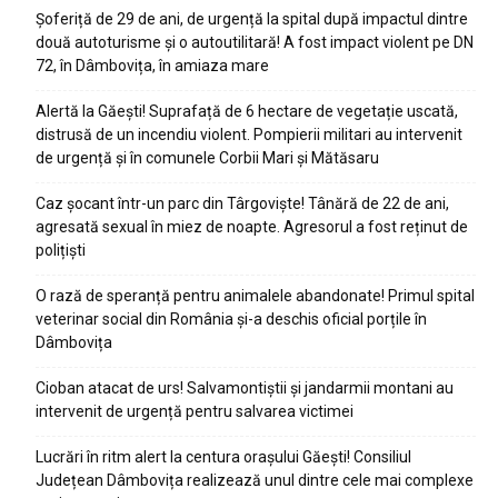
Șoferiță de 29 de ani, de urgență la spital după impactul dintre
două autoturisme și o autoutilitară! A fost impact violent pe DN
72, în Dâmbovița, în amiaza mare
Alertă la Găești! Suprafață de 6 hectare de vegetație uscată,
distrusă de un incendiu violent. Pompierii militari au intervenit
de urgență și în comunele Corbii Mari și Mătăsaru
Caz șocant într-un parc din Târgoviște! Tânără de 22 de ani,
agresată sexual în miez de noapte. Agresorul a fost reținut de
polițiști
O rază de speranță pentru animalele abandonate! Primul spital
veterinar social din România și-a deschis oficial porțile în
Dâmbovița
Cioban atacat de urs! Salvamontiștii și jandarmii montani au
intervenit de urgență pentru salvarea victimei
Lucrări în ritm alert la centura orașului Găești! Consiliul
Județean Dâmbovița realizează unul dintre cele mai complexe