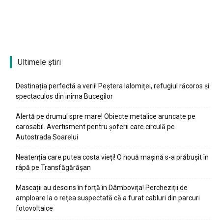
Ultimele ştiri
Destinația perfectă a verii! Peștera Ialomiței, refugiul răcoros și
spectaculos din inima Bucegilor
Alertă pe drumul spre mare! Obiecte metalice aruncate pe
carosabil. Avertisment pentru șoferii care circulă pe
Autostrada Soarelui
Neatenția care putea costa vieți! O nouă mașină s-a prăbușit în
râpă pe Transfăgărășan
Mascații au descins în forță în Dâmbovița! Percheziții de
amploare la o rețea suspectată că a furat cabluri din parcuri
fotovoltaice