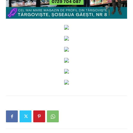
Ionuț Parghel
2
de 2