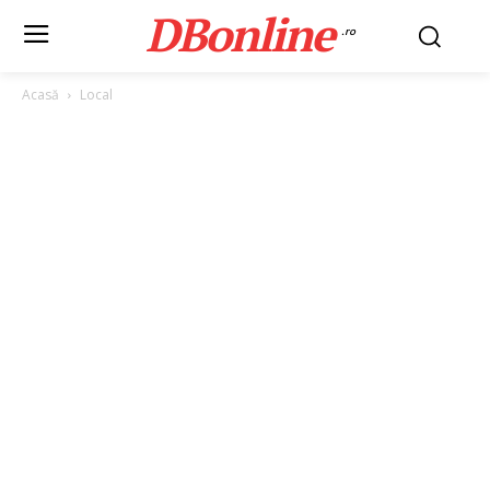
DBonline
.ro
Acasă
Local