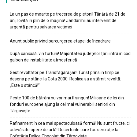
La un pas de moarte pe trecerea de pietoni! Tânără de 21 de
ani, lovită în plin de o mașină! Jandarmii au intervenit de
urgență pentru salvarea victimei
Anunț public privind parcurgerea etapei de încadrare
După caniculă, vin furtuni! Majoritatea județelor țării intră în cod
galben de instabilitate atmosferică
Gest revoltător pe Transfăgărășan! Turist prins în timp ce
desena pe stânci la Cota 2000. Replica sa a stârnit revoltă:
„Este o stâncă!”
Peste 100 de bătrâni nu vor mai fi singuri! Milioane de lei din
fonduri europene ajung la cei mai vulnerabili seniori din
Târgoviște
Rafinament în cea mai spectaculoasă formă! Nu sunt fructe, ci
adevărate opere de artă! Deserturile care fac senzație la
Cofetăria Delice Chocolat din Târgoviște