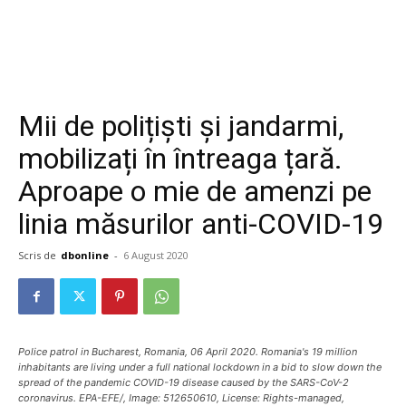
Mii de polițiști și jandarmi,
mobilizați în întreaga țară.
Aproape o mie de amenzi pe
linia măsurilor anti-COVID-19
Scris de
dbonline
-
6 August 2020
Police patrol in Bucharest, Romania, 06 April 2020. Romania's 19 million
inhabitants are living under a full national lockdown in a bid to slow down the
spread of the pandemic COVID-19 disease caused by the SARS-CoV-2
coronavirus. EPA-EFE/, Image: 512650610, License: Rights-managed,