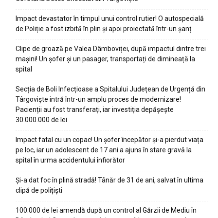
Impact devastator în timpul unui control rutier! O autospecială
de Poliție a fost izbită în plin și apoi proiectată într-un șanț
Clipe de groază pe Valea Dâmboviței, după impactul dintre trei
mașini! Un șofer și un pasager, transportați de dimineață la
spital
Secția de Boli Infecțioase a Spitalului Județean de Urgență din
Târgoviște intră într-un amplu proces de modernizare!
Pacienții au fost transferați, iar investiția depășește
30.000.000 de lei
Impact fatal cu un copac! Un șofer începător și-a pierdut viața
pe loc, iar un adolescent de 17 ani a ajuns în stare gravă la
spital în urma accidentului înfiorător
Și-a dat foc în plină stradă! Tânăr de 31 de ani, salvat în ultima
clipă de polițiști
100.000 de lei amendă după un control al Gărzii de Mediu în