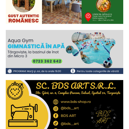
Ionuț Parghel
2
de 2