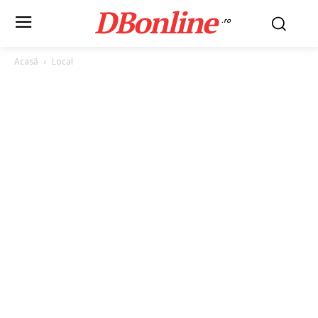
DBonline
.ro
Acasă
Local