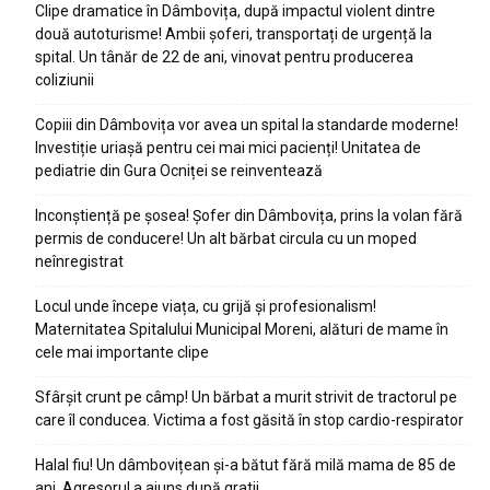
Clipe dramatice în Dâmbovița, după impactul violent dintre
două autoturisme! Ambii șoferi, transportați de urgență la
spital. Un tânăr de 22 de ani, vinovat pentru producerea
coliziunii
Copiii din Dâmbovița vor avea un spital la standarde moderne!
Investiție uriașă pentru cei mai mici pacienți! Unitatea de
pediatrie din Gura Ocniței se reinventează
Inconștiență pe șosea! Șofer din Dâmbovița, prins la volan fără
permis de conducere! Un alt bărbat circula cu un moped
neînregistrat
Locul unde începe viața, cu grijă și profesionalism!
Maternitatea Spitalului Municipal Moreni, alături de mame în
cele mai importante clipe
Sfârșit crunt pe câmp! Un bărbat a murit strivit de tractorul pe
care îl conducea. Victima a fost găsită în stop cardio-respirator
Halal fiu! Un dâmbovițean și-a bătut fără milă mama de 85 de
ani. Agresorul a ajuns după gratii