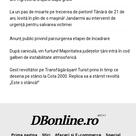
La un pas de moarte pe trecerea de pietoni! Tânără de 21 de
ani, lovită în plin de o mașină! Jandarmii au intervenit de
urgență pentru salvarea victimei
Anunț public privind parcurgerea etapei de încadrare
După caniculă, vin furtuni! Majoritatea județelor țării intră în cod
galben de instabilitate atmosferică
Gest revoltător pe Transfăgărășan! Turist prins în timp ce
desena pe stânci la Cota 2000. Replica sa a stârnit revoltă:
„Este o stâncă!”
DBonline.ro
stiri
Prima pagina
Stiri
Afaceri si E-commerce
Special