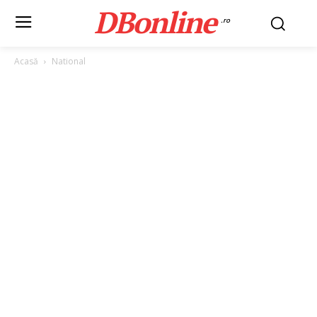
DBonline
.ro
Acasă
National