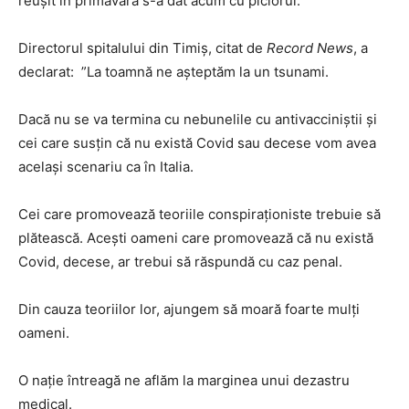
reușit în primăvară s-a dat acum cu piciorul.
Directorul spitalului din Timiș, citat de
Record News
, a
declarat: ”La toamnă ne așteptăm la un tsunami.
Dacă nu se va termina cu nebunelile cu antivacciniștii și
cei care susțin că nu există Covid sau decese vom avea
același scenariu ca în Italia.
Cei care promovează teoriile conspiraționiste trebuie să
plătească. Acești oameni care promovează că nu există
Covid, decese, ar trebui să răspundă cu caz penal.
Din cauza teoriilor lor, ajungem să moară foarte mulți
oameni.
O nație întreagă ne aflăm la marginea unui dezastru
medical.