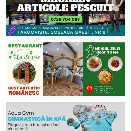
Ionuț Parghel
2
de 2