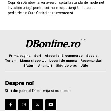
Copiii din Dâmbovița vor avea un spital la standarde moderne!
Investiție uriașă pentru cei mai mici pacienți! Unitatea de
pediatrie din Gura Ocniței se reinventează
DBonline.ro
stiri
Prima pagina
Stiri
Afaceri si E-commerce
Special
Turism
Mama si copilul
Locuri de munca
Recomandari
Sfaturi
Anunturi
Ghid de oras
Utile
Despre noi
Ştiri din judeţul Dâmboviţa şi nu numai