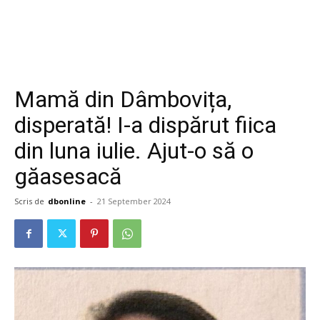
Mamă din Dâmbovița,
disperată! I-a dispărut fiica
din luna iulie. Ajut-o să o
găasesacă
Scris de
dbonline
-
21 September 2024