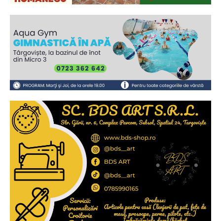
Ionuț Parghel
2
de 2