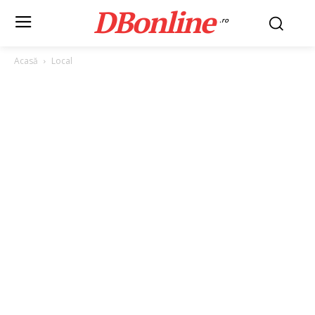
DBonline
.ro
Acasă
Local