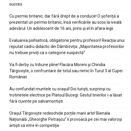
succes
Cu permis britanic, dar fără drept de a conduce! O șoferiță a
prezentat un permis britanic, însă verificările au scos la iveală
adevărul. Un adolescent de 16 ani, prins și el în afara legii
Evaluarea psihiatrică, obligatorie pentru profesori! Reacția unui
reputat cadru didactic din Dâmbovița: „Majoritatea profesorilor
nu trebuie priviți ca o categorie suspectă”
Va fi derby cu tribune pline! Flacăra Moreni și Chindia
Târgoviște, o confruntare de totul sau nimic în Turul 3 al Cupei
României
Au confundat muntele cu orașul! Doi turiști, surprinși cu
trotinetele electrice pe Platoul Bucegi. Gestul tinerilor i-a lăsat
fără cuvinte pe salvamontiști
Orașul Târgoviște redeschide porțile marii arte! Bienala
Națională „Gheorghe Petrașcu” îi provoacă pe cei mai valoroși
artiști să intre în competiție