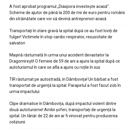
A fost aprobat programul „Diaspora investește acasă”.
Scheme de ajutor de până la 200 de mii de euro pentru românii
din străinătate care vor să devină antreprenori acasă
Transportați în stare gravă la spital după ce au fost loviți de
fulger! Victimele în stop cardio-respirator, resuscitate de
salvatori
Mașină răsturnată în urma unui accident devastator la
Dragomirești! O femeie de 59 de ani a ajuns la spital după ce
autoturismul în care se afla a ajuns cu roțile în sus
TIR răsturnat pe autostradă, în Dâmbovița! Un bărbat a fost
transportat de urgență la spital. Parapetul a fost făcut zob în
urma impactului
Clipe dramatice în Dâmbovița, după impactul violent dintre
două autoturisme! Ambii șoferi, transportați de urgență la
spital. Un tânăr de 22 de ani ar fi vinovat pentru producerea
coliziunii