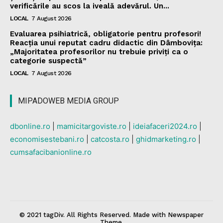
verificările au scos la iveală adevărul. Un...
LOCAL
7 August 2026
Evaluarea psihiatrică, obligatorie pentru profesori!
Reacția unui reputat cadru didactic din Dâmbovița:
„Majoritatea profesorilor nu trebuie priviți ca o
categorie suspectă”
LOCAL
7 August 2026
MIPADOWEB MEDIA GROUP
dbonline.ro
|
mamicitargoviste.ro
|
ideiafaceri2024.ro
|
economisestebani.ro
|
catcosta.ro
|
ghidmarketing.ro
|
cumsafacibanionline.ro
© 2021 tagDiv. All Rights Reserved. Made with Newspaper
Theme.