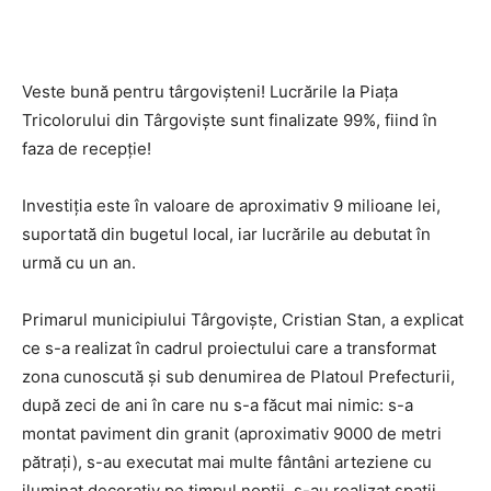
Veste bună pentru târgovișteni! Lucrările la Piața
Tricolorului din Târgoviște sunt finalizate 99%, fiind în
faza de recepție!
Investiția este în valoare de aproximativ 9 milioane lei,
suportată din bugetul local, iar lucrările au debutat în
urmă cu un an.
Primarul municipiului Târgoviște, Cristian Stan, a explicat
ce s-a realizat în cadrul proiectului care a transformat
zona cunoscută și sub denumirea de Platoul Prefecturii,
după zeci de ani în care nu s-a făcut mai nimic: s-a
montat paviment din granit (aproximativ 9000 de metri
pătrați), s-au executat mai multe fântâni arteziene cu
iluminat decorativ pe timpul nopții, s-au realizat spații