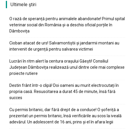
Ultimele ştiri
O rază de speranță pentru animalele abandonate! Primul spital
veterinar social din România și-a deschis oficial porțile în
Dâmbovița
Cioban atacat de urs! Salvamontiștii și jandarmii montani au
intervenit de urgență pentru salvarea victimei
Lucrări în ritm alert la centura orașului Găești! Consiliul
Județean Dâmbovița realizează unul dintre cele mai complexe
proiecte rutiere
Destin frânt într-o clipă! Doi oameni au murit electrocutați în
propria casă. Resuscitarea a durat 45 de minute, însă fără
succes
Cu permis britanic, dar fără drept de a conduce! O șoferiță a
prezentat un permis britanic, însă verificările au scos la iveală
adevărul. Un adolescent de 16 ani, prins și el în afara legii