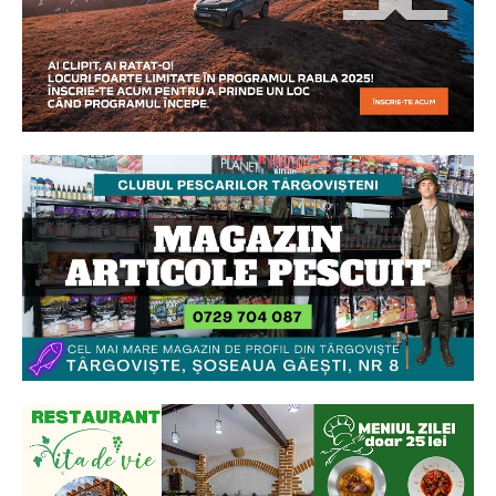
Ionuț Parghel
2
de 2