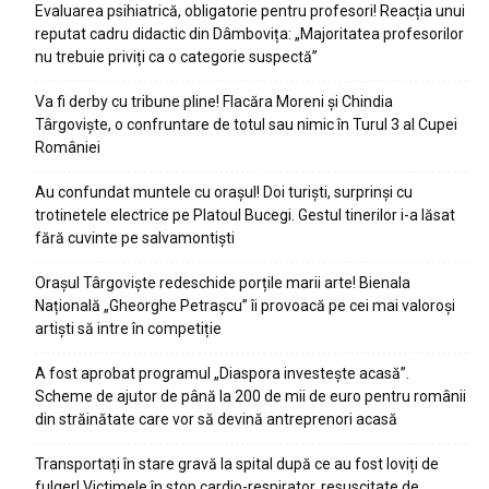
Evaluarea psihiatrică, obligatorie pentru profesori! Reacția unui
reputat cadru didactic din Dâmbovița: „Majoritatea profesorilor
nu trebuie priviți ca o categorie suspectă”
Va fi derby cu tribune pline! Flacăra Moreni și Chindia
Târgoviște, o confruntare de totul sau nimic în Turul 3 al Cupei
României
Au confundat muntele cu orașul! Doi turiști, surprinși cu
trotinetele electrice pe Platoul Bucegi. Gestul tinerilor i-a lăsat
fără cuvinte pe salvamontiști
Orașul Târgoviște redeschide porțile marii arte! Bienala
Națională „Gheorghe Petrașcu” îi provoacă pe cei mai valoroși
artiști să intre în competiție
A fost aprobat programul „Diaspora investește acasă”.
Scheme de ajutor de până la 200 de mii de euro pentru românii
din străinătate care vor să devină antreprenori acasă
Transportați în stare gravă la spital după ce au fost loviți de
fulger! Victimele în stop cardio-respirator, resuscitate de