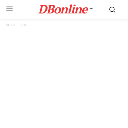
DBonline
.ro
Acasă
Local