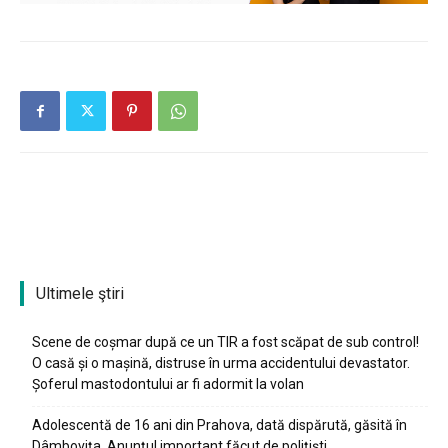
Ultimele ştiri
Scene de coșmar după ce un TIR a fost scăpat de sub control!
O casă și o mașină, distruse în urma accidentului devastator.
Șoferul mastodontului ar fi adormit la volan
Adolescentă de 16 ani din Prahova, dată dispărută, găsită în
Dâmbovița. Anunțul important făcut de polițiști