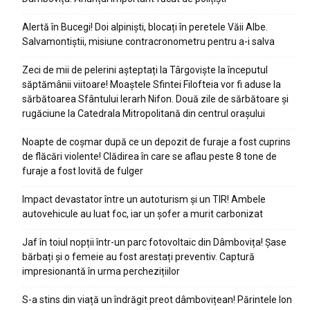
Alertă în Bucegi! Doi alpiniști, blocați în peretele Văii Albe.
Salvamontiștii, misiune contracronometru pentru a-i salva
Zeci de mii de pelerini așteptați la Târgoviște la începutul
săptămânii viitoare! Moaștele Sfintei Filofteia vor fi aduse la
sărbătoarea Sfântului Ierarh Nifon. Două zile de sărbătoare și
rugăciune la Catedrala Mitropolitană din centrul orașului
Noapte de coșmar după ce un depozit de furaje a fost cuprins
de flăcări violente! Clădirea în care se aflau peste 8 tone de
furaje a fost lovită de fulger
Impact devastator între un autoturism și un TIR! Ambele
autovehicule au luat foc, iar un șofer a murit carbonizat
Jaf în toiul nopții într-un parc fotovoltaic din Dâmbovița! Șase
bărbați și o femeie au fost arestați preventiv. Captură
impresionantă în urma perchezițiilor
S-a stins din viață un îndrăgit preot dâmbovițean! Părintele Ion