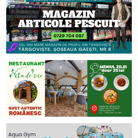
Ionuț Parghel