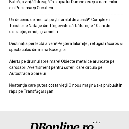
Butcă, o viață întreagă în slujba lui Dumnezeu și a oamenilor
din Pucioasa și Cucuteni
Un deceniu de neuitat pe „Litoralul de acasă!” Complexul
Turistic de Natație din Târgoviște sărbătorește 10 ani de
distracție, emoții și amintiri
Destinația perfectă a verii! Peștera Ialomiței, refugiul răcoros și
spectaculos din inima Bucegilor
Alertă pe drumul spre mare! Obiecte metalice aruncate pe
carosabil. Avertisment pentru șoferii care circulă pe
Autostrada Soarelui
Neatenția care putea costa vieți! O nouă mașină s-a prăbușit în
râpă pe Transfăgărășan
DBonline.ro
stiri