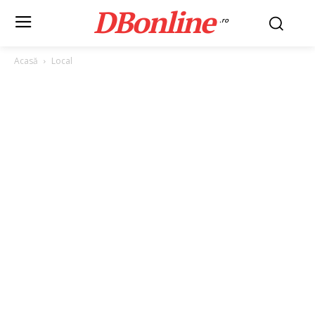
DBonline
.ro
Acasă
Local