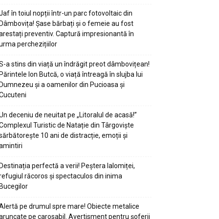
Jaf în toiul nopții într-un parc fotovoltaic din
Dâmbovița! Șase bărbați și o femeie au fost
arestați preventiv. Captură impresionantă în
urma perchezițiilor
S-a stins din viață un îndrăgit preot dâmbovițean!
Părintele Ion Butcă, o viață întreagă în slujba lui
Dumnezeu și a oamenilor din Pucioasa și
Cucuteni
Un deceniu de neuitat pe „Litoralul de acasă!”
Complexul Turistic de Natație din Târgoviște
sărbătorește 10 ani de distracție, emoții și
amintiri
Destinația perfectă a verii! Peștera Ialomiței,
refugiul răcoros și spectaculos din inima
Bucegilor
Alertă pe drumul spre mare! Obiecte metalice
aruncate pe carosabil. Avertisment pentru șoferii