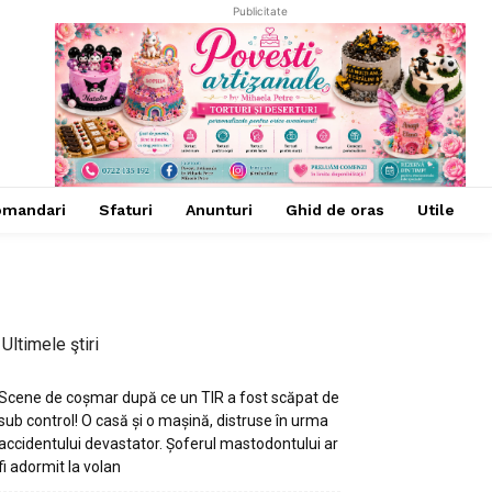
Publicitate
omandari
Sfaturi
Anunturi
Ghid de oras
Utile
Ultimele ştiri
Scene de coșmar după ce un TIR a fost scăpat de
sub control! O casă și o mașină, distruse în urma
accidentului devastator. Șoferul mastodontului ar
fi adormit la volan