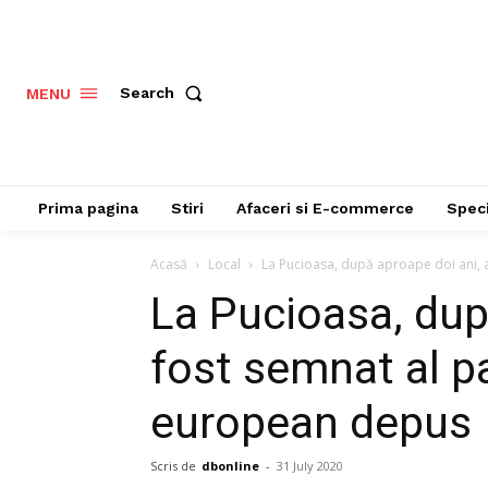
Search
MENU
Prima pagina
Stiri
Afaceri si E-commerce
Speci
Acasă
Local
La Pucioasa, după aproape doi ani, a
La Pucioasa, dup
fost semnat al p
european depus
Scris de
dbonline
-
31 July 2020