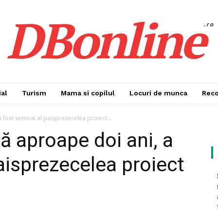
DBonline
.ro
al
Turism
Mama si copilul
Locuri de munca
Rec
 fost semnat al paisprezecelea proiect...
ă aproape doi ani, a
aisprezecelea proiect