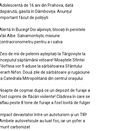
Adolescentă de 16 ani din Prahova, dată
dispărută, găsită în Dâmbovița. Anunțul
important făcut de polițiști
Alertă în Bucegi! Doi alpiniști, blocați în peretele
Văii Albe. Salvamontiștii, misiune
contracronometru pentru a-i salva
Zeci de mii de pelerini așteptați la Târgoviște la
începutul săptămânii viitoare! Moaștele Sfintei
Filofteia vor fi aduse la sărbătoarea Sfântului
Ierarh Nifon. Două zile de sărbătoare și rugăciune
la Catedrala Mitropolitană din centrul orașului
Noapte de coșmar după ce un depozit de furaje a
fost cuprins de flăcări violente! Clădirea în care se
aflau peste 8 tone de furaje a fost lovită de fulger
Impact devastator între un autoturism și un TIR!
Ambele autovehicule au luat foc, iar un șofer a
murit carbonizat