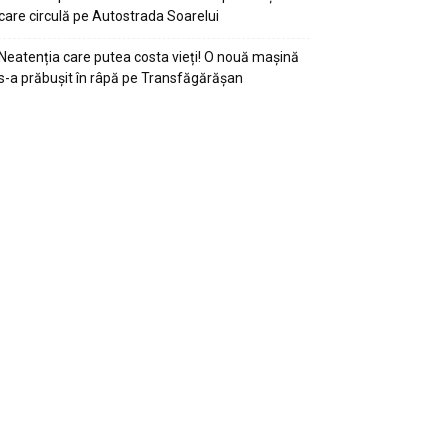
care circulă pe Autostrada Soarelui
Neatenția care putea costa vieți! O nouă mașină
s-a prăbușit în râpă pe Transfăgărășan