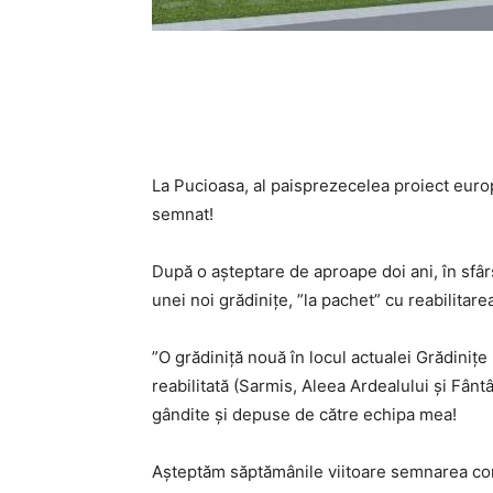
La Pucioasa, al paisprezecelea proiect euro
semnat!
După o așteptare de aproape doi ani, în sfârș
unei noi grădinițe, ”la pachet” cu reabilitarea
”O grădiniță nouă în locul actualei Grădinițe 
reabilitată (Sarmis, Aleea Ardealului și Fânt
gândite și depuse de către echipa mea!
Așteptăm săptămânile viitoare semnarea con