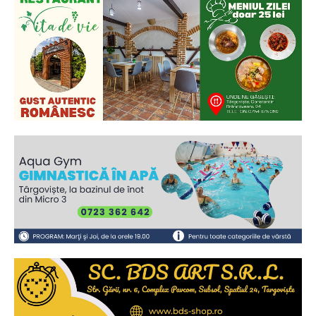
Ionuț Parghel
2
de 2