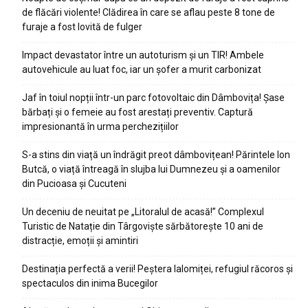
de flăcări violente! Clădirea în care se aflau peste 8 tone de
furaje a fost lovită de fulger
Impact devastator între un autoturism și un TIR! Ambele
autovehicule au luat foc, iar un șofer a murit carbonizat
Jaf în toiul nopții într-un parc fotovoltaic din Dâmbovița! Șase
bărbați și o femeie au fost arestați preventiv. Captură
impresionantă în urma perchezițiilor
S-a stins din viață un îndrăgit preot dâmbovițean! Părintele Ion
Butcă, o viață întreagă în slujba lui Dumnezeu și a oamenilor
din Pucioasa și Cucuteni
Un deceniu de neuitat pe „Litoralul de acasă!” Complexul
Turistic de Natație din Târgoviște sărbătorește 10 ani de
distracție, emoții și amintiri
Destinația perfectă a verii! Peștera Ialomiței, refugiul răcoros și
spectaculos din inima Bucegilor