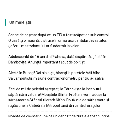
Ultimele ştiri
Scene de coșmar după ce un TIR a fost scăpat de sub control!
O casă și o mașină, distruse în urma accidentului devastator.
Șoferul mastodontului ar fi adormit la volan
Adolescentă de 16 ani din Prahova, dată dispărută, găsită în
Dâmbovița. Anunțul important făcut de polițiști
Alertă în Bucegi! Doi alpiniști, blocați în peretele Văii Albe.
Salvamontiștii, misiune contracronometru pentru a-i salva
Zeci de mii de pelerini așteptați la Târgoviște la începutul
săptămânii viitoare! Moaștele Sfintei Filofteia vor fi aduse la
sărbătoarea Sfântului Ierarh Nifon. Două zile de sărbătoare și
rugăciune la Catedrala Mitropolitană din centrul orașului
Noapte de coșmar după ce un depozit de furaje a fost cuprins