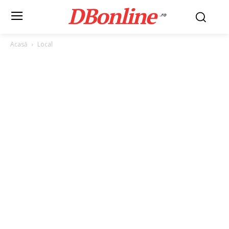
DBonline
.ro
Acasă
Local