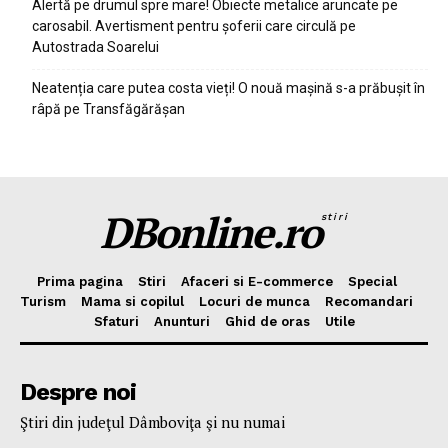
Alertă pe drumul spre mare! Obiecte metalice aruncate pe
carosabil. Avertisment pentru șoferii care circulă pe
Autostrada Soarelui
Neatenția care putea costa vieți! O nouă mașină s-a prăbușit în
râpă pe Transfăgărășan
DBonline.ro
stiri
Prima pagina
Stiri
Afaceri si E-commerce
Special
Turism
Mama si copilul
Locuri de munca
Recomandari
Sfaturi
Anunturi
Ghid de oras
Utile
Despre noi
Ştiri din judeţul Dâmboviţa şi nu numai