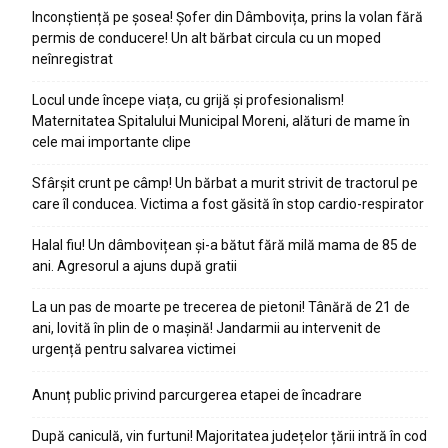
Inconștiență pe șosea! Șofer din Dâmbovița, prins la volan fără
permis de conducere! Un alt bărbat circula cu un moped
neînregistrat
Locul unde începe viața, cu grijă și profesionalism!
Maternitatea Spitalului Municipal Moreni, alături de mame în
cele mai importante clipe
Sfârșit crunt pe câmp! Un bărbat a murit strivit de tractorul pe
care îl conducea. Victima a fost găsită în stop cardio-respirator
Halal fiu! Un dâmbovițean și-a bătut fără milă mama de 85 de
ani. Agresorul a ajuns după gratii
La un pas de moarte pe trecerea de pietoni! Tânără de 21 de
ani, lovită în plin de o mașină! Jandarmii au intervenit de
urgență pentru salvarea victimei
Anunț public privind parcurgerea etapei de încadrare
După caniculă, vin furtuni! Majoritatea județelor țării intră în cod