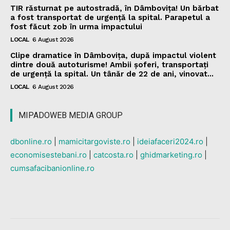
TIR răsturnat pe autostradă, în Dâmbovița! Un bărbat
a fost transportat de urgență la spital. Parapetul a
fost făcut zob în urma impactului
LOCAL
6 August 2026
Clipe dramatice în Dâmbovița, după impactul violent
dintre două autoturisme! Ambii șoferi, transportați
de urgență la spital. Un tânăr de 22 de ani, vinovat...
LOCAL
6 August 2026
MIPADOWEB MEDIA GROUP
dbonline.ro
|
mamicitargoviste.ro
|
ideiafaceri2024.ro
|
economisestebani.ro
|
catcosta.ro
|
ghidmarketing.ro
|
cumsafacibanionline.ro