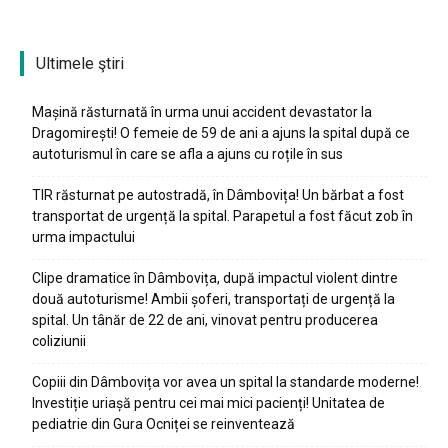
Ultimele ştiri
Mașină răsturnată în urma unui accident devastator la
Dragomirești! O femeie de 59 de ani a ajuns la spital după ce
autoturismul în care se afla a ajuns cu roțile în sus
TIR răsturnat pe autostradă, în Dâmbovița! Un bărbat a fost
transportat de urgență la spital. Parapetul a fost făcut zob în
urma impactului
Clipe dramatice în Dâmbovița, după impactul violent dintre
două autoturisme! Ambii șoferi, transportați de urgență la
spital. Un tânăr de 22 de ani, vinovat pentru producerea
coliziunii
Copiii din Dâmbovița vor avea un spital la standarde moderne!
Investiție uriașă pentru cei mai mici pacienți! Unitatea de
pediatrie din Gura Ocniței se reinventează