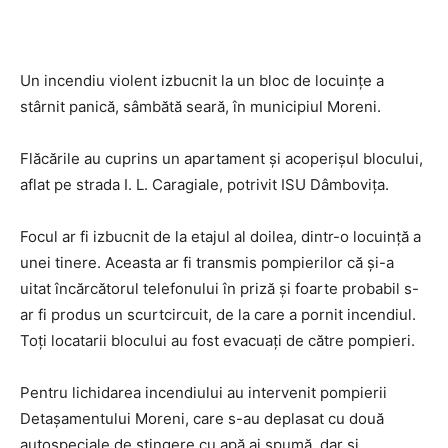
Un incendiu violent izbucnit la un bloc de locuințe a
stârnit panică, sâmbătă seară, în municipiul Moreni.
Flăcările au cuprins un apartament și acoperișul blocului,
aflat pe strada I. L. Caragiale, potrivit ISU Dâmbovița.
Focul ar fi izbucnit de la etajul al doilea, dintr-o locuință a
unei tinere. Aceasta ar fi transmis pompierilor că și-a
uitat încărcătorul telefonului în priză și foarte probabil s-
ar fi produs un scurtcircuit, de la care a pornit incendiul.
Toți locatarii blocului au fost evacuați de către pompieri.
Pentru lichidarea incendiului au intervenit pompierii
Detașamentului Moreni, care s-au deplasat cu două
autospeciale de stingere cu apă ai spumă, dar și