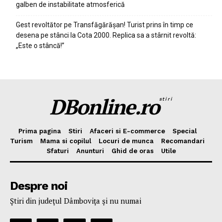
galben de instabilitate atmosferică
Gest revoltător pe Transfăgărășan! Turist prins în timp ce
desena pe stânci la Cota 2000. Replica sa a stârnit revoltă:
„Este o stâncă!”
DBonline.ro
stiri
Prima pagina
Stiri
Afaceri si E-commerce
Special
Turism
Mama si copilul
Locuri de munca
Recomandari
Sfaturi
Anunturi
Ghid de oras
Utile
Despre noi
Ştiri din judeţul Dâmboviţa şi nu numai