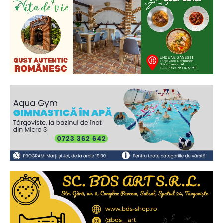
Ionuț Parghel
2
de 2