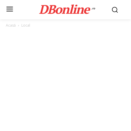
DBonline
.ro
Acasă
Local