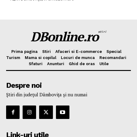
DBonline.ro
stiri
Prima pagina
Stiri
Afaceri si E-commerce
Special
Turism
Mama si copilul
Locuri de munca
Recomandari
Sfaturi
Anunturi
Ghid de oras
Utile
Despre noi
Ştiri din judeţul Dâmboviţa şi nu numai
Link-uri utile