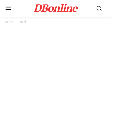
DBonline
.ro
Acasă
Local