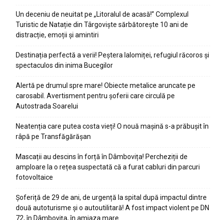
Un deceniu de neuitat pe „Litoralul de acasă!” Complexul
Turistic de Natație din Târgoviște sărbătorește 10 ani de
distracție, emoții și amintiri
Destinația perfectă a verii! Peștera Ialomiței, refugiul răcoros și
spectaculos din inima Bucegilor
Alertă pe drumul spre mare! Obiecte metalice aruncate pe
carosabil. Avertisment pentru șoferii care circulă pe
Autostrada Soarelui
Neatenția care putea costa vieți! O nouă mașină s-a prăbușit în
râpă pe Transfăgărășan
Mascații au descins în forță în Dâmbovița! Percheziții de
amploare la o rețea suspectată că a furat cabluri din parcuri
fotovoltaice
Șoferiță de 29 de ani, de urgență la spital după impactul dintre
două autoturisme și o autoutilitară! A fost impact violent pe DN
72, în Dâmbovița, în amiaza mare