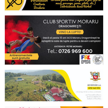
Ionuț Parghel
2
de 2