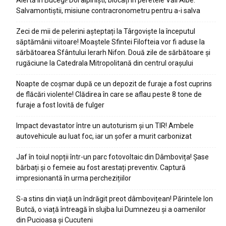
Alertă în Bucegi! Doi alpiniști, blocați în peretele Văii Albe.
Salvamontiștii, misiune contracronometru pentru a-i salva
Zeci de mii de pelerini așteptați la Târgoviște la începutul
săptămânii viitoare! Moaștele Sfintei Filofteia vor fi aduse la
sărbătoarea Sfântului Ierarh Nifon. Două zile de sărbătoare și
rugăciune la Catedrala Mitropolitană din centrul orașului
Noapte de coșmar după ce un depozit de furaje a fost cuprins
de flăcări violente! Clădirea în care se aflau peste 8 tone de
furaje a fost lovită de fulger
Impact devastator între un autoturism și un TIR! Ambele
autovehicule au luat foc, iar un șofer a murit carbonizat
Jaf în toiul nopții într-un parc fotovoltaic din Dâmbovița! Șase
bărbați și o femeie au fost arestați preventiv. Captură
impresionantă în urma perchezițiilor
S-a stins din viață un îndrăgit preot dâmbovițean! Părintele Ion
Butcă, o viață întreagă în slujba lui Dumnezeu și a oamenilor
din Pucioasa și Cucuteni