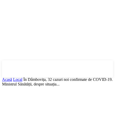
DBonline
.ro
Acasă
Local
În Dâmbovița, 32 cazuri noi confirmate de COVID-19.
Ministrul Sănătății, despre situația...