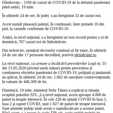
Dâmbovița – 1169 de cazuri de COVID-19 de la debutul pandemiei
până astăzi, 19 iulie.
În ultimele 24 de ore, în județ s-au înregistrat 32 de cazuri noi.
Acest număr plasează județul, în continuare, între primele 10 din
țară, la cazurile confirmate de COVID-19.
Astăzi, la nivel național, s-a înregistrat un nou record pentru o zi de
duminică, 767 cazuri noi de îmbolnăvire.
Din nefericire, numărul deceselor continuă să fie mare, în ultimele
24 de ore alte 17 persoane decedând, potrivit
știrioficiale.ro
.
La nivel național, ca urmare a încălcării prevederilor Legii n
r. 55
din 15.05.2020 privind unele măsuri pentru prevenirea și
combaterea efectelor pandemiei de COVID-19, polițiștii și jandarmii
au aplicat, în ultimele 24 de ore, 1.662 de sancţiuni contravenţionale,
în valoare de 446.300 de lei.
Duminică, 19 iulie, ministrul Nelu Tătaru a explicat și situația
ocupării paturilor ATI: „La nivel naţional, avem aproape 4.000 de
paturi la terapie intensivă. În cele 226 de spitale COVID în faza 1,
faza 2 şi suport COVID, sunt 1.927 de paturi de terapie intensivă.
Sunt anumite judeţe unde avem o supraîncărcare a acestor paturi.
Până acum, s-a recurs la acele TIR-uri, acele unităţi mobile de