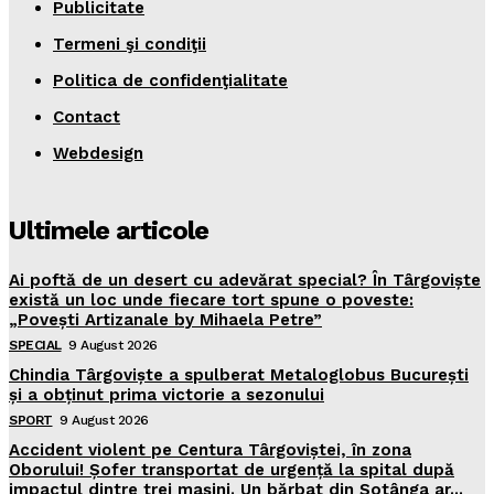
Publicitate
Termeni şi condiţii
Politica de confidenţialitate
Contact
Webdesign
Ultimele articole
Ai poftă de un desert cu adevărat special? În Târgoviște
există un loc unde fiecare tort spune o poveste:
„Povești Artizanale by Mihaela Petre”
SPECIAL
9 August 2026
Chindia Târgoviște a spulberat Metaloglobus București
și a obținut prima victorie a sezonului
SPORT
9 August 2026
Accident violent pe Centura Târgoviștei, în zona
Oborului! Șofer transportat de urgență la spital după
impactul dintre trei mașini. Un bărbat din Șotânga ar...