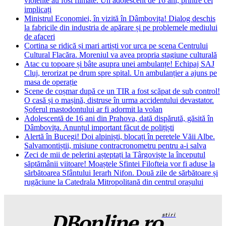
violente au fost filmate. Un adolescent de 16 ani, printre cei
implicați
Ministrul Economiei, în vizită în Dâmbovița! Dialog deschis
la fabricile din industria de apărare și pe problemele mediului
de afaceri
Cortina se ridică și mari artiști vor urca pe scena Centrului
Cultural Flacăra. Moreniul va avea propria stagiune culturală
Atac cu topoare și bâte asupra unei ambulanțe! Echipaj SAJ
Cluj, terorizat pe drum spre spital. Un ambulanțier a ajuns pe
masa de operație
Scene de coșmar după ce un TIR a fost scăpat de sub control!
O casă și o mașină, distruse în urma accidentului devastator.
Șoferul mastodontului ar fi adormit la volan
Adolescentă de 16 ani din Prahova, dată dispărută, găsită în
Dâmbovița. Anunțul important făcut de polițiști
Alertă în Bucegi! Doi alpiniști, blocați în peretele Văii Albe.
Salvamontiștii, misiune contracronometru pentru a-i salva
Zeci de mii de pelerini așteptați la Târgoviște la începutul
săptămânii viitoare! Moaștele Sfintei Filofteia vor fi aduse la
sărbătoarea Sfântului Ierarh Nifon. Două zile de sărbătoare și
rugăciune la Catedrala Mitropolitană din centrul orașului
DBonline.ro
stiri