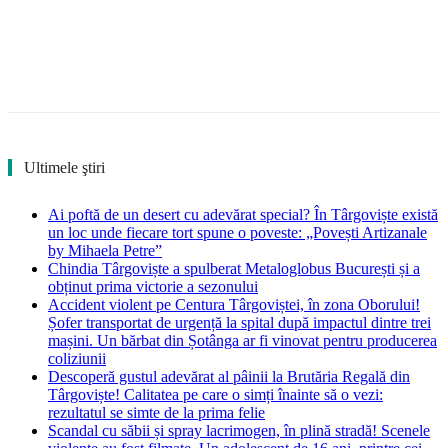
Ultimele ştiri
Ai poftă de un desert cu adevărat special? În Târgoviște există
un loc unde fiecare tort spune o poveste: „Povești Artizanale
by Mihaela Petre”
Chindia Târgoviște a spulberat Metaloglobus București și a
obținut prima victorie a sezonului
Accident violent pe Centura Târgoviștei, în zona Oborului!
Șofer transportat de urgență la spital după impactul dintre trei
mașini. Un bărbat din Șotânga ar fi vinovat pentru producerea
coliziunii
Descoperă gustul adevărat al pâinii la Brutăria Regală din
Târgoviște! Calitatea pe care o simți înainte să o vezi:
rezultatul se simte de la prima felie
Scandal cu săbii și spray lacrimogen, în plină stradă! Scenele