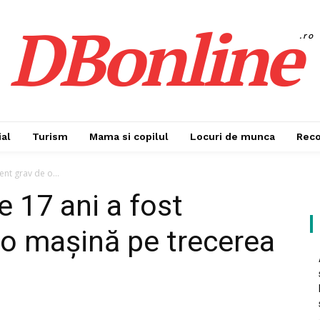
DBonline
.ro
al
Turism
Mama si copilul
Locuri de munca
Rec
ent grav de o...
e 17 ani a fost
 o mașină pe trecerea