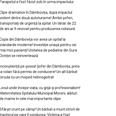
Parapetul a fost făcut zob în urma impactului
Clipe dramatice în Dâmbovița, după impactul
violent dintre două autoturisme! Ambii șoferi,
transportați de urgență la spital. Un tânăr de 22
de ani ar fi vinovat pentru producerea coliziunii
Copiii din Dâmbovița vor avea un spital la
standarde moderne! Investiție uriașă pentru cei
mai mici pacienți! Unitatea de pediatrie din Gura
Ocniței se reinventează
Inconștiență pe șosea! Șofer din Dâmbovița, prins
la volan fără permis de conducere! Un alt bărbat
circula cu un moped neînregistrat
Locul unde începe viața, cu grijă și profesionalism!
Maternitatea Spitalului Municipal Moreni, alături
de mame în cele mai importante clipe
Sfârșit crunt pe câmp! Un bărbat a murit strivit de
tractorul pe care îl conducea. Victima a fost