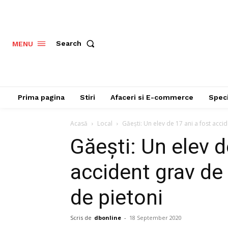
Search
MENU
Prima pagina
Stiri
Afaceri si E-commerce
Speci
Acasă
Local
Găești: Un elev de 17 ani a fost accid
Găești: Un elev d
accident grav de
de pietoni
Scris de
dbonline
-
18 September 2020