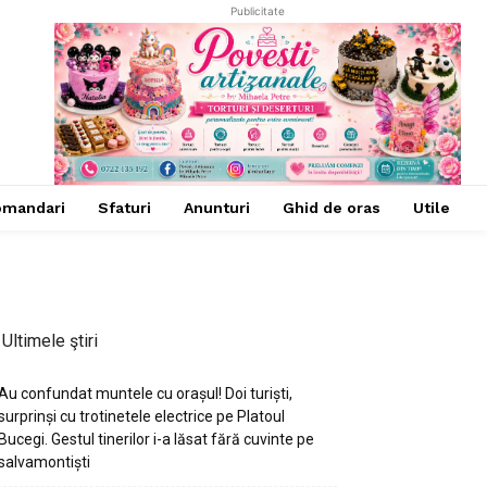
Publicitate
omandari
Sfaturi
Anunturi
Ghid de oras
Utile
Ultimele ştiri
Au confundat muntele cu orașul! Doi turiști,
surprinși cu trotinetele electrice pe Platoul
Bucegi. Gestul tinerilor i-a lăsat fără cuvinte pe
salvamontiști