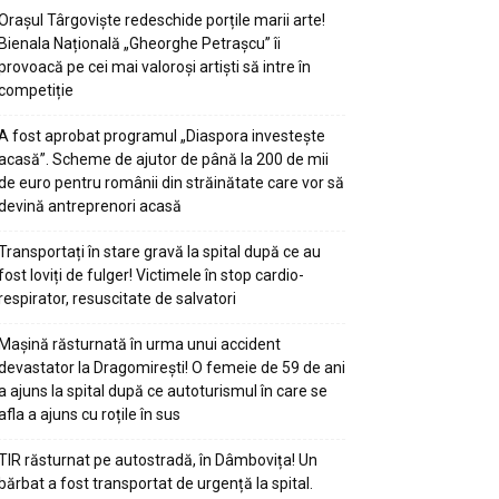
Orașul Târgoviște redeschide porțile marii arte!
Bienala Națională „Gheorghe Petrașcu” îi
provoacă pe cei mai valoroși artiști să intre în
competiție
A fost aprobat programul „Diaspora investește
acasă”. Scheme de ajutor de până la 200 de mii
de euro pentru românii din străinătate care vor să
devină antreprenori acasă
Transportați în stare gravă la spital după ce au
fost loviți de fulger! Victimele în stop cardio-
respirator, resuscitate de salvatori
Mașină răsturnată în urma unui accident
devastator la Dragomirești! O femeie de 59 de ani
a ajuns la spital după ce autoturismul în care se
afla a ajuns cu roțile în sus
TIR răsturnat pe autostradă, în Dâmbovița! Un
bărbat a fost transportat de urgență la spital.