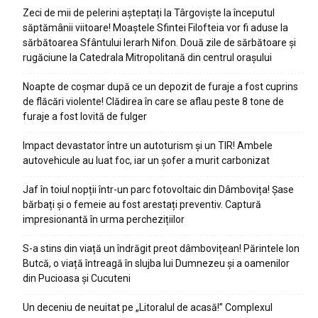
Zeci de mii de pelerini așteptați la Târgoviște la începutul
săptămânii viitoare! Moaștele Sfintei Filofteia vor fi aduse la
sărbătoarea Sfântului Ierarh Nifon. Două zile de sărbătoare și
rugăciune la Catedrala Mitropolitană din centrul orașului
Noapte de coșmar după ce un depozit de furaje a fost cuprins
de flăcări violente! Clădirea în care se aflau peste 8 tone de
furaje a fost lovită de fulger
Impact devastator între un autoturism și un TIR! Ambele
autovehicule au luat foc, iar un șofer a murit carbonizat
Jaf în toiul nopții într-un parc fotovoltaic din Dâmbovița! Șase
bărbați și o femeie au fost arestați preventiv. Captură
impresionantă în urma perchezițiilor
S-a stins din viață un îndrăgit preot dâmbovițean! Părintele Ion
Butcă, o viață întreagă în slujba lui Dumnezeu și a oamenilor
din Pucioasa și Cucuteni
Un deceniu de neuitat pe „Litoralul de acasă!” Complexul