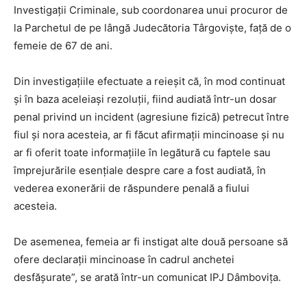
Investigații Criminale, sub coordonarea unui procuror de
la Parchetul de pe lângă Judecătoria Târgoviște, față de o
femeie de 67 de ani.
Din investigațiile efectuate a reieșit că, în mod continuat
și în baza aceleiași rezoluții, fiind audiată într-un dosar
penal privind un incident (agresiune fizică) petrecut între
fiul și nora acesteia, ar fi făcut afirmații mincinoase și nu
ar fi oferit toate informațiile în legătură cu faptele sau
împrejurările esențiale despre care a fost audiată, în
vederea exonerării de răspundere penală a fiului
acesteia.
De asemenea, femeia ar fi instigat alte două persoane să
ofere declarații mincinoase în cadrul anchetei
desfășurate”, se arată într-un comunicat IPJ Dâmbovița.