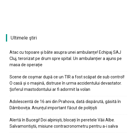
Ultimele ştiri
Atac cu topoare și bâte asupra unei ambulanțe! Echipaj SAJ
Cluj, terorizat pe drum spre spital. Un ambulanțier a ajuns pe
masa de operație
Scene de coșmar după ce un TIR a fost scăpat de sub control!
O casă și o mașină, distruse în urma accidentului devastator.
Șoferul mastodontului ar fi adormit la volan
Adolescentă de 16 ani din Prahova, dată dispărută, găsită în
Dâmbovița. Anunțul important făcut de polițiști
Alertă în Bucegi! Doi alpiniști, blocați în peretele Văii Albe.
Salvamontiștii, misiune contracronometru pentru a-i salva