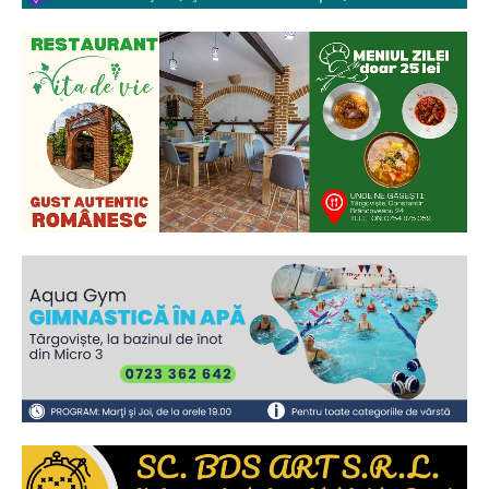
Ionuț Parghel
2
de 2