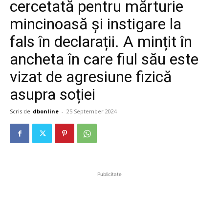
cercetată pentru mărturie
mincinoasă și instigare la
fals în declarații. A mințit în
ancheta în care fiul său este
vizat de agresiune fizică
asupra soției
Scris de
dbonline
-
25 September 2024
Publicitate