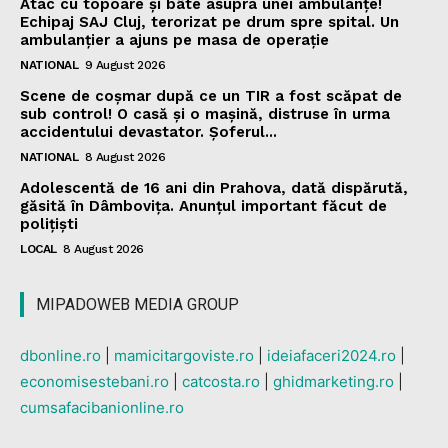
Atac cu topoare și bâte asupra unei ambulanțe!
Echipaj SAJ Cluj, terorizat pe drum spre spital. Un
ambulanțier a ajuns pe masa de operație
NATIONAL
9 August 2026
Scene de coșmar după ce un TIR a fost scăpat de
sub control! O casă și o mașină, distruse în urma
accidentului devastator. Șoferul...
NATIONAL
8 August 2026
Adolescentă de 16 ani din Prahova, dată dispărută,
găsită în Dâmbovița. Anunțul important făcut de
polițiști
LOCAL
8 August 2026
MIPADOWEB MEDIA GROUP
dbonline.ro
|
mamicitargoviste.ro
|
ideiafaceri2024.ro
|
economisestebani.ro
|
catcosta.ro
|
ghidmarketing.ro
|
cumsafacibanionline.ro