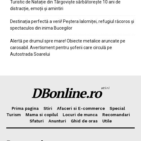
Turistic de Natație din Târgoviște sărbătorește 10 ani de
distracție, emoții și amintiri
Destinația perfectă a verii! Peștera Ialomiței, refugiul răcoros și
spectaculos din inima Bucegilor
Alertă pe drumul spre mare! Obiecte metalice aruncate pe
carosabil. Avertisment pentru șoferii care circulă pe
Autostrada Soarelui
DBonline.ro
stiri
Prima pagina
Stiri
Afaceri si E-commerce
Special
Turism
Mama si copilul
Locuri de munca
Recomandari
Sfaturi
Anunturi
Ghid de oras
Utile