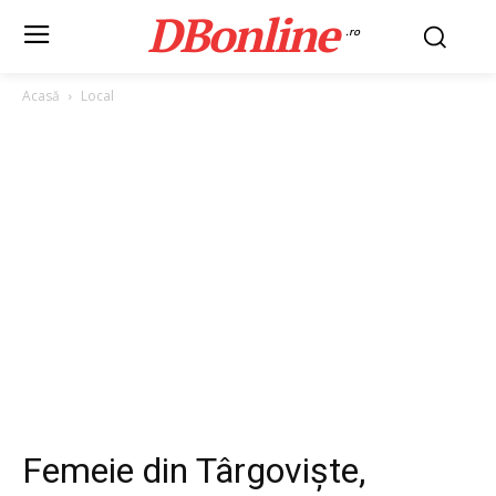
DBonline
.ro
Acasă
Local
Femeie din Târgoviște,