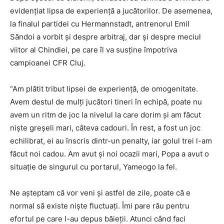
evidențiat lipsa de experiență a jucătorilor. De asemenea,
la finalul partidei cu Hermannstadt, antrenorul Emil
Săndoi a vorbit și despre arbitraj, dar și despre meciul
viitor al Chindiei, pe care îl va susține împotriva
campioanei CFR Cluj.
“Am plătit tribut lipsei de experiență, de omogenitate.
Avem destul de mulți jucători tineri în echipă, poate nu
avem un ritm de joc la nivelul la care dorim și am făcut
niște greșeli mari, câteva cadouri. În rest, a fost un joc
echilibrat, ei au înscris dintr-un penalty, iar golul trei l-am
făcut noi cadou. Am avut și noi ocazii mari, Popa a avut o
situație de singurul cu portarul, Yameogo la fel.
Ne așteptam că vor veni și astfel de zile, poate că e
normal să existe niște fluctuați. Îmi pare rău pentru
efortul pe care l-au depus băieții. Atunci când faci