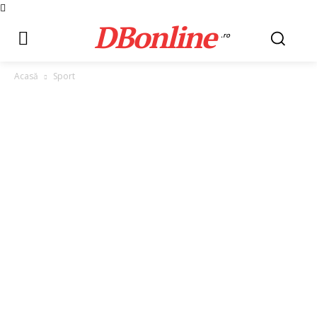
DBonline
.ro
Acasă
Sport