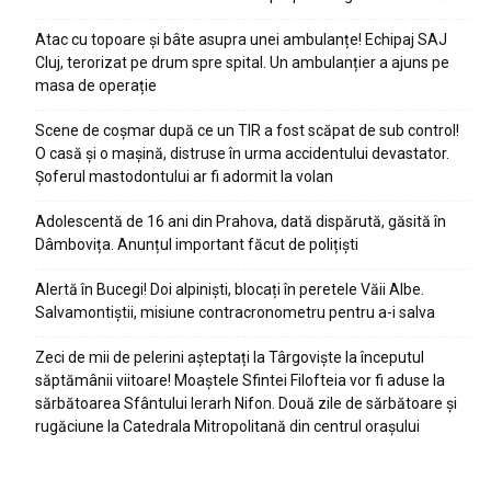
Atac cu topoare și bâte asupra unei ambulanțe! Echipaj SAJ
Cluj, terorizat pe drum spre spital. Un ambulanțier a ajuns pe
masa de operație
Scene de coșmar după ce un TIR a fost scăpat de sub control!
O casă și o mașină, distruse în urma accidentului devastator.
Șoferul mastodontului ar fi adormit la volan
Adolescentă de 16 ani din Prahova, dată dispărută, găsită în
Dâmbovița. Anunțul important făcut de polițiști
Alertă în Bucegi! Doi alpiniști, blocați în peretele Văii Albe.
Salvamontiștii, misiune contracronometru pentru a-i salva
Zeci de mii de pelerini așteptați la Târgoviște la începutul
săptămânii viitoare! Moaștele Sfintei Filofteia vor fi aduse la
sărbătoarea Sfântului Ierarh Nifon. Două zile de sărbătoare și
rugăciune la Catedrala Mitropolitană din centrul orașului