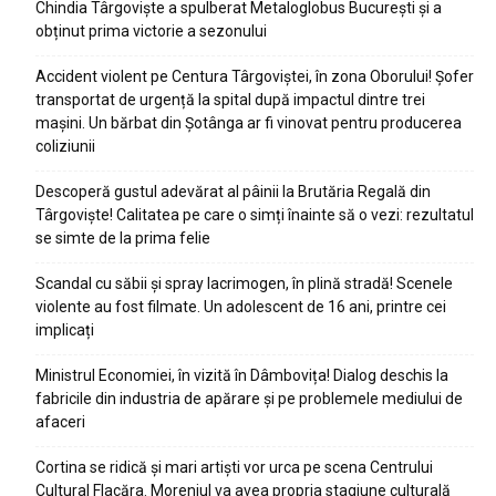
Chindia Târgoviște a spulberat Metaloglobus București și a
obținut prima victorie a sezonului
Accident violent pe Centura Târgoviștei, în zona Oborului! Șofer
transportat de urgență la spital după impactul dintre trei
mașini. Un bărbat din Șotânga ar fi vinovat pentru producerea
coliziunii
Descoperă gustul adevărat al pâinii la Brutăria Regală din
Târgoviște! Calitatea pe care o simți înainte să o vezi: rezultatul
se simte de la prima felie
Scandal cu săbii și spray lacrimogen, în plină stradă! Scenele
violente au fost filmate. Un adolescent de 16 ani, printre cei
implicați
Ministrul Economiei, în vizită în Dâmbovița! Dialog deschis la
fabricile din industria de apărare și pe problemele mediului de
afaceri
Cortina se ridică și mari artiști vor urca pe scena Centrului
Cultural Flacăra. Moreniul va avea propria stagiune culturală