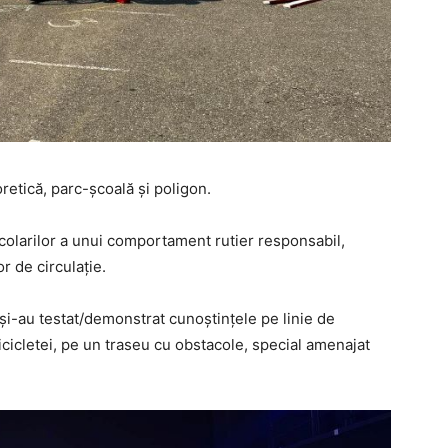
oretică, parc-școală și poligon.
colarilor a unui comportament rutier responsabil,
r de circulație.
și-au testat/demonstrat cunoștințele pe linie de
a bicicletei, pe un traseu cu obstacole, special amenajat