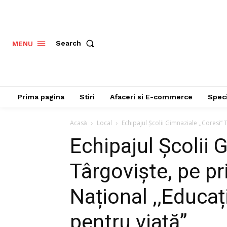
Search
MENU
Prima pagina
Stiri
Afaceri si E-commerce
Speci
Acasă
Local
Echipajul Școlii Gimnaziale ,,Coresi” 
Echipajul Școlii 
Târgoviște, pe pr
Național ,,Educaț
pentru viață”