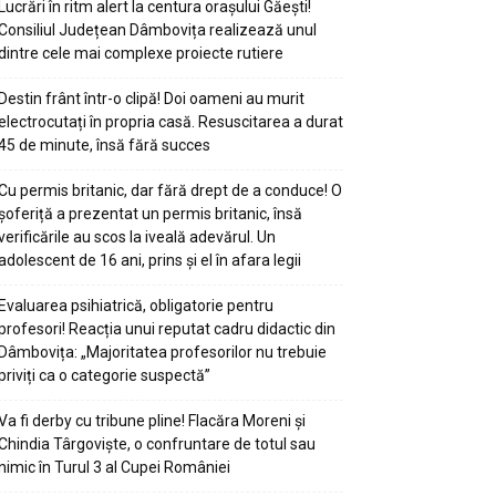
Lucrări în ritm alert la centura orașului Găești!
Consiliul Județean Dâmbovița realizează unul
dintre cele mai complexe proiecte rutiere
Destin frânt într-o clipă! Doi oameni au murit
electrocutați în propria casă. Resuscitarea a durat
45 de minute, însă fără succes
Cu permis britanic, dar fără drept de a conduce! O
șoferiță a prezentat un permis britanic, însă
verificările au scos la iveală adevărul. Un
adolescent de 16 ani, prins și el în afara legii
Evaluarea psihiatrică, obligatorie pentru
profesori! Reacția unui reputat cadru didactic din
Dâmbovița: „Majoritatea profesorilor nu trebuie
priviți ca o categorie suspectă”
Va fi derby cu tribune pline! Flacăra Moreni și
Chindia Târgoviște, o confruntare de totul sau
nimic în Turul 3 al Cupei României