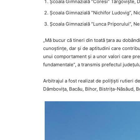
Școala Gimnazială ”Coresi” Târgoviște, 
Școala Gimnazială ”Nichifor Ludovig”, Nic
Școala Gimnazială ”Lunca Priporului”, Ne
„Mă bucur că tineri din toată țara au dobândi
cunoștințe, dar și de aptitudini care contribu
unui comportament și a unor valori care presu
fundamentale”, a transmis prefectul județulu
Arbitrajul a fost realizat de polițiști rutieri
Dâmbovița, Bacău, Bihor, Bistrița-Năsăud, B