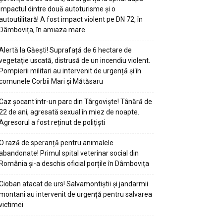
impactul dintre două autoturisme și o
autoutilitară! A fost impact violent pe DN 72, în
Dâmbovița, în amiaza mare
Alertă la Găești! Suprafață de 6 hectare de
vegetație uscată, distrusă de un incendiu violent.
Pompierii militari au intervenit de urgență și în
comunele Corbii Mari și Mătăsaru
Caz șocant într-un parc din Târgoviște! Tânără de
22 de ani, agresată sexual în miez de noapte.
Agresorul a fost reținut de polițiști
O rază de speranță pentru animalele
abandonate! Primul spital veterinar social din
România și-a deschis oficial porțile în Dâmbovița
Cioban atacat de urs! Salvamontiștii și jandarmii
montani au intervenit de urgență pentru salvarea
victimei