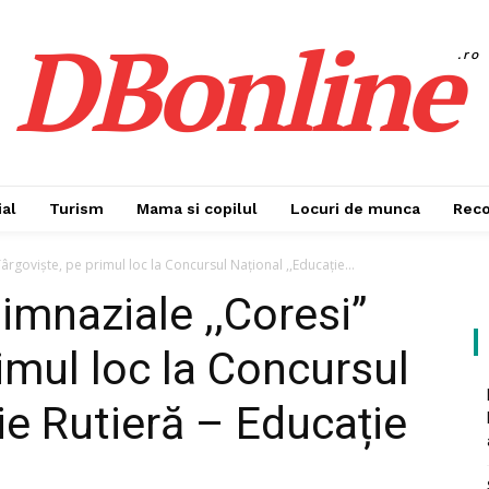
DBonline
.ro
al
Turism
Mama si copilul
Locuri de munca
Rec
Târgoviște, pe primul loc la Concursul Național ,,Educație...
Gimnaziale ,,Coresi”
imul loc la Concursul
ie Rutieră – Educație