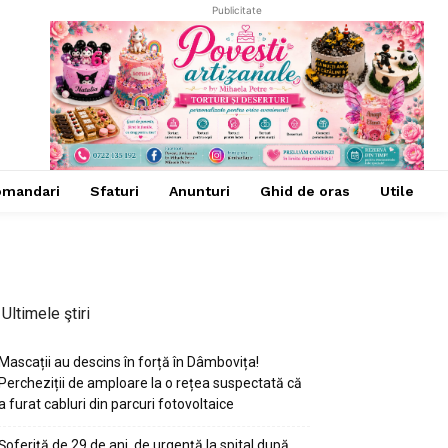
Publicitate
omandari
Sfaturi
Anunturi
Ghid de oras
Utile
Ultimele ştiri
Mascații au descins în forță în Dâmbovița!
Percheziții de amploare la o rețea suspectată că
a furat cabluri din parcuri fotovoltaice
Șoferiță de 29 de ani, de urgență la spital după