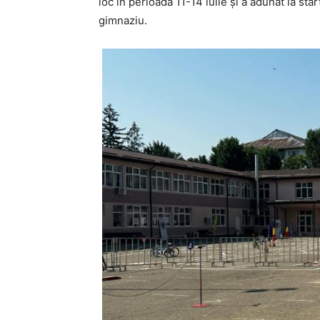
loc în perioada 11-14 iulie și a adunat la sta
gimnaziu.