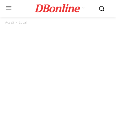
DBonline
.ro
Acasă
Local