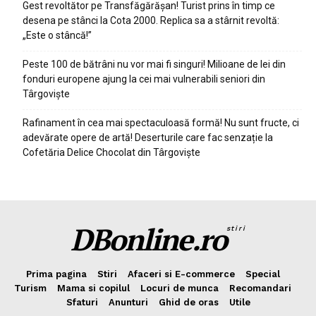
Gest revoltător pe Transfăgărășan! Turist prins în timp ce
desena pe stânci la Cota 2000. Replica sa a stârnit revoltă:
„Este o stâncă!”
Peste 100 de bătrâni nu vor mai fi singuri! Milioane de lei din
fonduri europene ajung la cei mai vulnerabili seniori din
Târgoviște
Rafinament în cea mai spectaculoasă formă! Nu sunt fructe, ci
adevărate opere de artă! Deserturile care fac senzație la
Cofetăria Delice Chocolat din Târgoviște
DBonline.ro
stiri
Prima pagina
Stiri
Afaceri si E-commerce
Special
Turism
Mama si copilul
Locuri de munca
Recomandari
Sfaturi
Anunturi
Ghid de oras
Utile