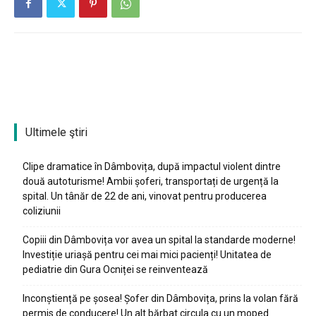
Ultimele ştiri
Clipe dramatice în Dâmbovița, după impactul violent dintre
două autoturisme! Ambii șoferi, transportați de urgență la
spital. Un tânăr de 22 de ani, vinovat pentru producerea
coliziunii
Copiii din Dâmbovița vor avea un spital la standarde moderne!
Investiție uriașă pentru cei mai mici pacienți! Unitatea de
pediatrie din Gura Ocniței se reinventează
Inconștiență pe șosea! Șofer din Dâmbovița, prins la volan fără
permis de conducere! Un alt bărbat circula cu un moped