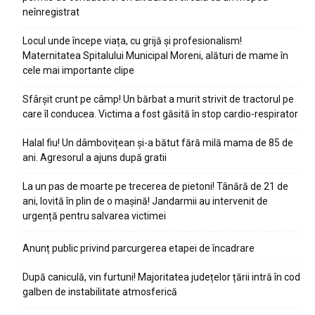
neînregistrat
Locul unde începe viața, cu grijă și profesionalism!
Maternitatea Spitalului Municipal Moreni, alături de mame în
cele mai importante clipe
Sfârșit crunt pe câmp! Un bărbat a murit strivit de tractorul pe
care îl conducea. Victima a fost găsită în stop cardio-respirator
Halal fiu! Un dâmbovițean și-a bătut fără milă mama de 85 de
ani. Agresorul a ajuns după gratii
La un pas de moarte pe trecerea de pietoni! Tânără de 21 de
ani, lovită în plin de o mașină! Jandarmii au intervenit de
urgență pentru salvarea victimei
Anunț public privind parcurgerea etapei de încadrare
După caniculă, vin furtuni! Majoritatea județelor țării intră în cod
galben de instabilitate atmosferică