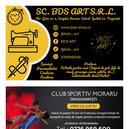
Ionuț Parghel
2
de 2