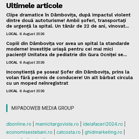
Ultimele articole
Clipe dramatice în Dâmbovița, după impactul violent
dintre două autoturisme! Ambii șoferi, transportați
de urgență la spital. Un tânăr de 22 de ani, vinovat...
LOCAL
6 August 2026
Copiii din Dâmbovița vor avea un spital la standarde
moderne! Investiție uriașă pentru cei mai mici
pacienți! Unitatea de pediatrie din Gura Ocniței se...
LOCAL
6 August 2026
Inconștiență pe șosea! Șofer din Dâmbovița, prins la
volan fără permis de conducere! Un alt bărbat circula
cu un moped neînregistrat
LOCAL
6 August 2026
MIPADOWEB MEDIA GROUP
dbonline.ro
|
mamicitargoviste.ro
|
ideiafaceri2024.ro
|
economisestebani.ro
|
catcosta.ro
|
ghidmarketing.ro
|